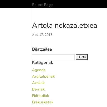
Select Page
Artola nekazaletxea
Abu 17, 2016
Bilatzailea
Bilatu:
Kategoriak
Agenda
Argitalpenak
Azokak
Berriak
Ekitaldiak
Erakusketak