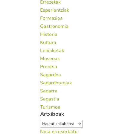
Errezetak
Esperientziak
Formazioa
Gastronomia
Historia
Kultura
Lehiaketak
Museoak
Prentsa
Sagardoa
Sagardotegiak
Sagarra
Sagastia
Turismoa
Artxiboak
Artxiboak
Nola erreserbatu