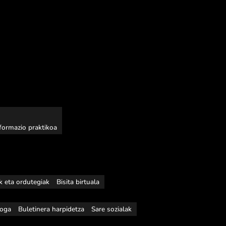
nformazio praktikoa
ak eta ordutegiak
Bisita birtuala
loga
Buletinera harpidetza
Sare sozialak