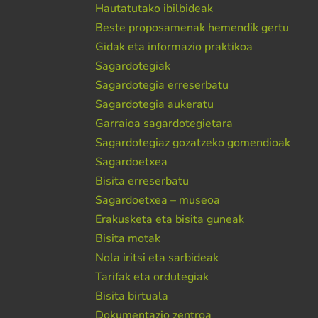
Hautatutako ibilbideak
Beste proposamenak hemendik gertu
Gidak eta informazio praktikoa
Sagardotegiak
Sagardotegia erreserbatu
Sagardotegia aukeratu
Garraioa sagardotegietara
Sagardotegiaz gozatzeko gomendioak
Sagardoetxea
Bisita erreserbatu
Sagardoetxea – museoa
Erakusketa eta bisita guneak
Bisita motak
Nola iritsi eta sarbideak
Tarifak eta ordutegiak
Bisita birtuala
Dokumentazio zentroa