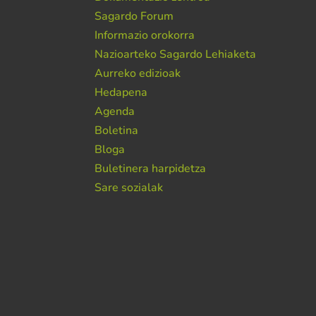
Sagardo Forum
Informazio orokorra
Nazioarteko Sagardo Lehiaketa
Aurreko edizioak
Hedapena
Agenda
Boletina
Bloga
Buletinera harpidetza
Sare sozialak