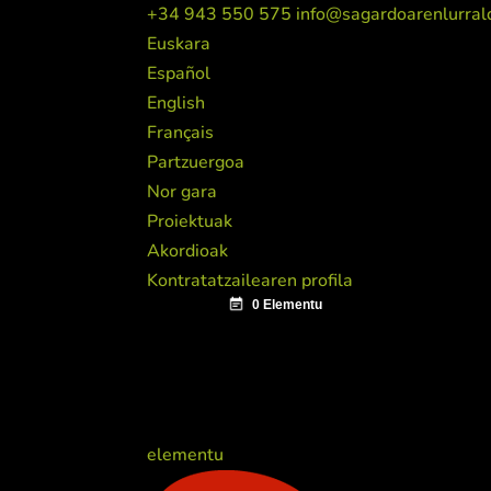
+34 943 550 575
info@sagardoarenlurral
Euskara
Español
English
Français
Partzuergoa
Nor gara
Proiektuak
Akordioak
Kontratatzailearen profila
elementu