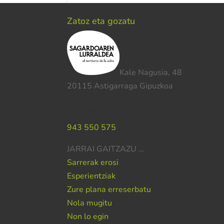
Zatoz eta gozatu
Kale Nagusia, 48
20115 Astigarraga Gipuzkoa
Laguntza behar duzu?
943 550 575
JARRAI GAITZAZU …
Sarrerak erosi
Esperientziak
Zure plana erreserbatu
Nola mugitu
Non lo egin