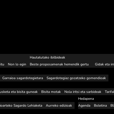
Hautatutako ibilbideak
itu
Non lo egin
Beste proposamenak hemendik gertu
Gidak eta i
Garraioa sagardotegietara
Sagardotegiaz gozatzeko gomendioak
usketa eta bisita guneak
Bisita motak
Nola iritsi eta sarbideak
Tarif
Hedapena
ioarteko Sagardo Lehiaketa
Aurreko edizioak
Agenda
Boletina
B