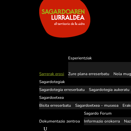
Esperientziak
Sarrerak erosi
Zure plana erreserbatu
Nola mug
Sagardotegiak
Sagardotegia erreserbatu
Sagardotegia aukeratu
Sagardoetxea
Bisita erreserbatu
Sagardoetxea – museoa
Erak
Sagardo Forum
Dokumentazio zentroa
Informazio orokorra
Naz