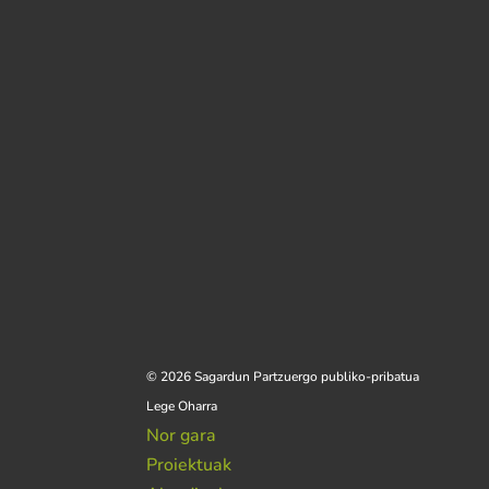
© 2026 Sagardun Partzuergo publiko-pribatua
Lege Oharra
Nor gara
Proiektuak