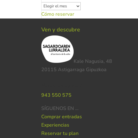
Archivos
Cómo reservar
Ven y descubre
Kale Nagusia, 48
20115 Astigarraga Gipuzkoa
Necesitas ayuda ?
943 550 575
SÍGUENOS EN …
Comprar entradas
Experiencias
Reservar tu plan