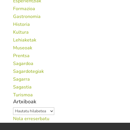
Esperientziak
Formazioa
Gastronomia
Historia
Kultura
Lehiaketak
Museoak
Prentsa
Sagardoa
Sagardotegiak
Sagarra
Sagastia
Turismoa
Artxiboak
Artxiboak
Nola erreserbatu