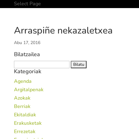
Select Page
Arraspiñe nekazaletxea
Abu 17, 2016
Bilatzailea
Bilatu:
Kategoriak
Agenda
Argitalpenak
Azokak
Berriak
Ekitaldiak
Erakusketak
Errezetak