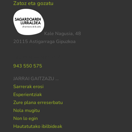
Zatoz eta gozatu
Kale Nagusia, 48
20115 Astigarraga Gipuzkoa
Laguntza behar duzu?
943 550 575
JARRAI GAITZAZU …
Sarrerak erosi
Esperientziak
Zure plana erreserbatu
Nola mugitu
Non lo egin
Hautatutako ibilbideak