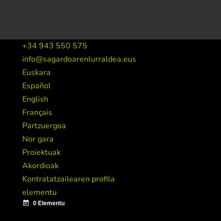
+34 943 550 575
info@sagardoarenlurraldea.eus
Euskara
Español
English
Français
Partzuergoa
Nor gara
Proiektuak
Akordioak
Kontratatzailearen profila
elementu