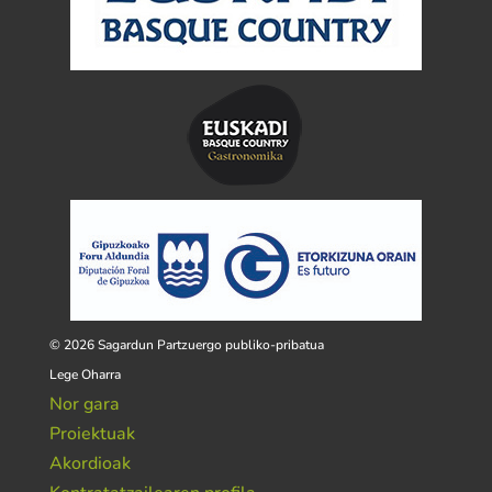
© 2026 Sagardun Partzuergo publiko-pribatua
Lege Oharra
Nor gara
Proiektuak
Akordioak