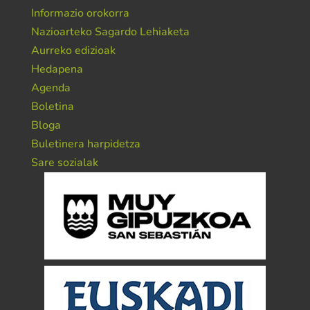
Informazio orokorra
Nazioarteko Sagardo Lehiaketa
Aurreko edizioak
Hedapena
Agenda
Boletina
Bloga
Buletinera harpidetza
Sare sozialak