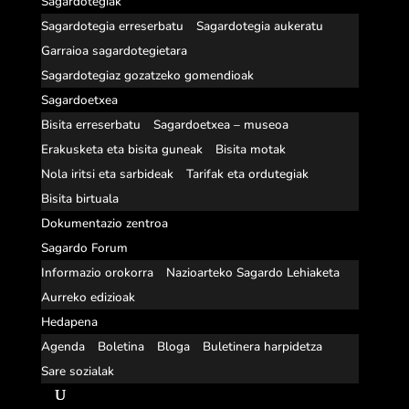
Sagardotegiak
Sagardotegia erreserbatu
Sagardotegia aukeratu
Garraioa sagardotegietara
Sagardotegiaz gozatzeko gomendioak
Sagardoetxea
Bisita erreserbatu
Sagardoetxea – museoa
Erakusketa eta bisita guneak
Bisita motak
Nola iritsi eta sarbideak
Tarifak eta ordutegiak
Bisita birtuala
Dokumentazio zentroa
Sagardo Forum
Informazio orokorra
Nazioarteko Sagardo Lehiaketa
Aurreko edizioak
Hedapena
Agenda
Boletina
Bloga
Buletinera harpidetza
Sare sozialak