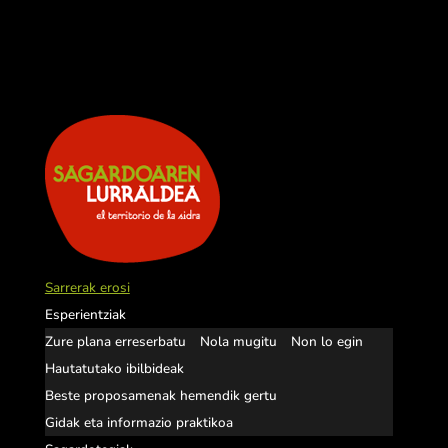
Sarrerak erosi
Esperientziak
Zure plana erreserbatu
Nola mugitu
Non lo egin
Hautatutako ibilbideak
Beste proposamenak hemendik gertu
Gidak eta informazio praktikoa