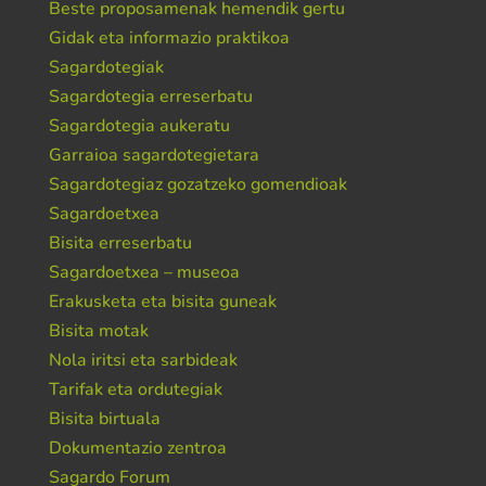
Beste proposamenak hemendik gertu
Gidak eta informazio praktikoa
Sagardotegiak
Sagardotegia erreserbatu
Sagardotegia aukeratu
Garraioa sagardotegietara
Sagardotegiaz gozatzeko gomendioak
Sagardoetxea
Bisita erreserbatu
Sagardoetxea – museoa
Erakusketa eta bisita guneak
Bisita motak
Nola iritsi eta sarbideak
Tarifak eta ordutegiak
Bisita birtuala
Dokumentazio zentroa
Sagardo Forum