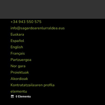
+34 943 550 575
info@sagardoarenlurraldea.eus
Euskara
Español
English
Français
Partzuergoa
Nor gara
Proiektuak
Akordioak
Kontratatzailearen profila
elementu