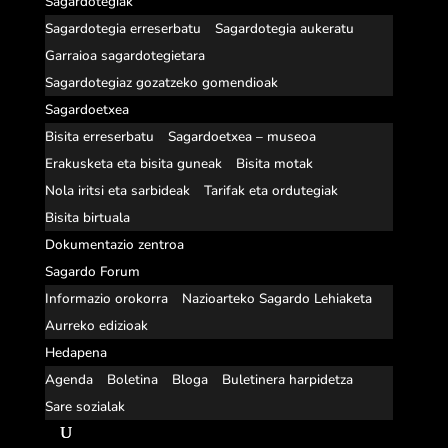
Sagardotegiak
Sagardotegia erreserbatu
Sagardotegia aukeratu
Garraioa sagardotegietara
Sagardotegiaz gozatzeko gomendioak
Sagardoetxea
Bisita erreserbatu
Sagardoetxea – museoa
Erakusketa eta bisita guneak
Bisita motak
Nola iritsi eta sarbideak
Tarifak eta ordutegiak
Bisita birtuala
Dokumentazio zentroa
Sagardo Forum
Informazio orokorra
Nazioarteko Sagardo Lehiaketa
Aurreko edizioak
Hedapena
Agenda
Boletina
Bloga
Buletinera harpidetza
Sare sozialak