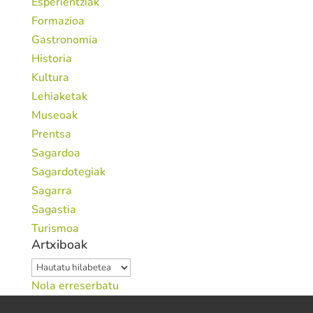
Esperientziak
Formazioa
Gastronomia
Historia
Kultura
Lehiaketak
Museoak
Prentsa
Sagardoa
Sagardotegiak
Sagarra
Sagastia
Turismoa
Artxiboak
Artxiboak
Nola erreserbatu