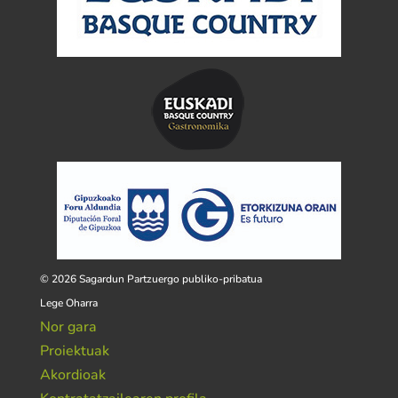
© 2026 Sagardun Partzuergo publiko-pribatua
Lege Oharra
Nor gara
Proiektuak
Akordioak