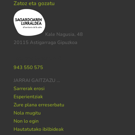
Zatoz eta gozatu
Kale Nagusia, 48
20115 Astigarraga Gipuzkoa
Laguntza behar duzu?
943 550 575
JARRAI GAITZAZU …
Sarrerak erosi
Esperientziak
Zure plana erreserbatu
Nola mugitu
Non lo egin
Hautatutako ibilbideak