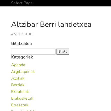
Select Page
Altzibar Berri landetxea
Abu 19, 2016
Bilatzailea
Bilatu:
Kategoriak
Agenda
Argitalpenak
Azokak
Berriak
Ekitaldiak
Erakusketak
Errezetak