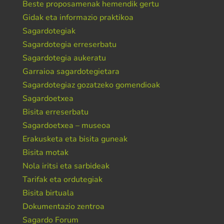
Beste proposamenak hemendik gertu
Gidak eta informazio praktikoa
Sagardotegiak
Sagardotegia erreserbatu
Sagardotegia aukeratu
Garraioa sagardotegietara
Sagardotegiaz gozatzeko gomendioak
Sagardoetxea
Bisita erreserbatu
Sagardoetxea – museoa
Erakusketa eta bisita guneak
Bisita motak
Nola iritsi eta sarbideak
Tarifak eta ordutegiak
Bisita birtuala
Dokumentazio zentroa
Sagardo Forum