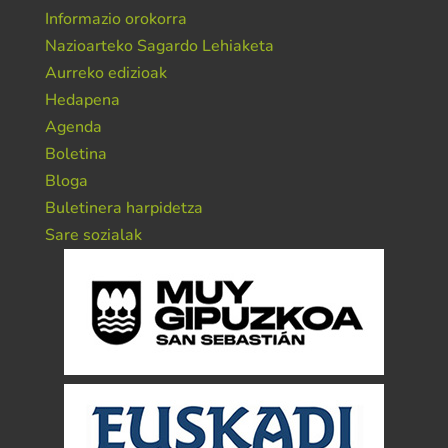
Informazio orokorra
Nazioarteko Sagardo Lehiaketa
Aurreko edizioak
Hedapena
Agenda
Boletina
Bloga
Buletinera harpidetza
Sare sozialak