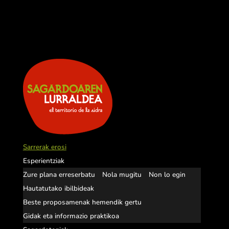
Sarrerak erosi
Esperientziak
Zure plana erreserbatu
Nola mugitu
Non lo egin
Hautatutako ibilbideak
Beste proposamenak hemendik gertu
Gidak eta informazio praktikoa