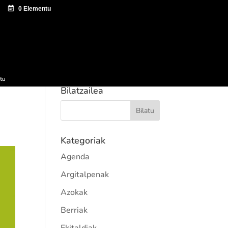
tazio zentroa
Sagardo Forum
Hedapena
tu
Bilatzailea
Kategoriak
Agenda
Argitalpenak
Azokak
Berriak