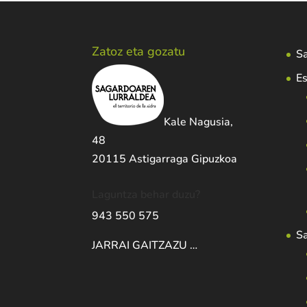
Zatoz eta gozatu
Sa
Es
Kale Nagusia,
48
20115 Astigarraga Gipuzkoa
Laguntza behar duzu?
943 550 575
S
JARRAI GAITZAZU …