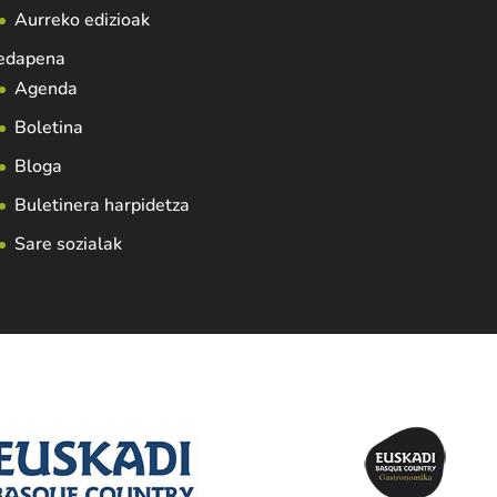
Aurreko edizioak
edapena
Agenda
Boletina
Bloga
Buletinera harpidetza
Sare sozialak