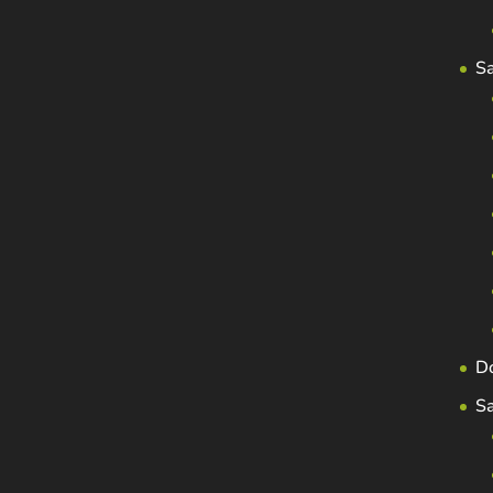
S
D
S