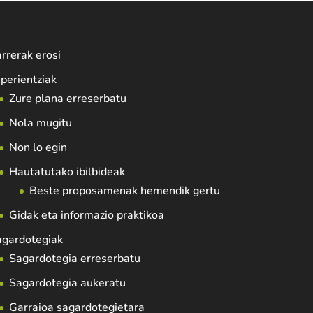
rrerak erosi
perientziak
Zure plana erreserbatu
Nola mugitu
Non lo egin
Hautatutako ibilbideak
Beste proposamenak hemendik gertu
Gidak eta informazio praktikoa
agardotegiak
Sagardotegia erreserbatu
Sagardotegia aukeratu
Garraioa sagardotegietara