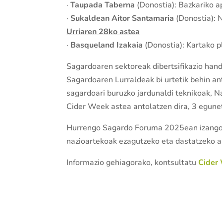
·
Taupada Taberna
(Donostia): Bazkariko a
·
Sukaldean Aitor Santamaria
(Donostia): 
Urriaren 28ko astea
·
Basqueland Izakaia
(Donostia): Kartako p
Sagardoaren sektoreak dibertsifikazio hand
Sagardoaren Lurraldeak bi urtetik behin a
sagardoari buruzko jardunaldi teknikoak, 
Cider Week astea antolatzen dira, 3 egune
Hurrengo Sagardo Foruma 2025ean izango 
nazioartekoak ezagutzeko eta dastatzeko a
Informazio gehiagorako, kontsultatu
Cider