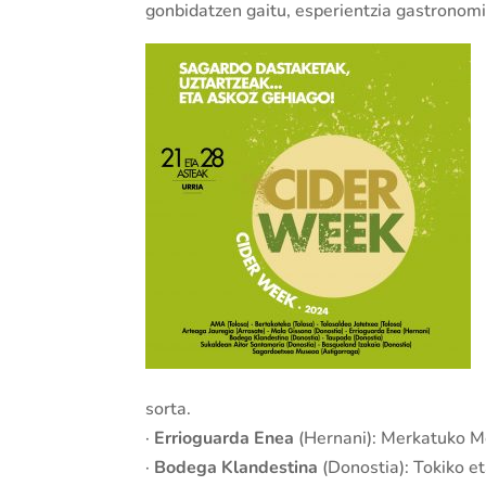
gonbidatzen gaitu, esperientzia gastronomik
sorta.
·
Errioguarda Enea
(Hernani): Merkatuko M
·
Bodega Klandestina
(Donostia): Tokiko e