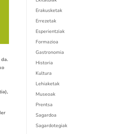
Ekitaldiak
Erakusketak
Errezetak
Esperientziak
Formazioa
Gastronomia
 da.
Historia
ko
Kultura
Lehiaketak
ia),
Museoak
Prentsa
der
Sagardoa
Sagardotegiak