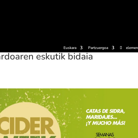
erosi
Esperientziak
Sagardotegiak
Sagardoetxea
Dokumen
Euskara
Partzuergoa
elemen
rdoaren eskutik bidaia