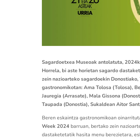
Sagardoetxea Museoak antolatuta, 2024ko
Horrela, bi aste horietan sagardo dastake
zein nazioarteko sagardoekin Donostiako,
gastronomikotan: Ama Tolosa (Tolosa), Be
Jauregia (Arrasate), Mala Gissona (Donost
Taupada (Donostia), Sukaldean Aitor Sant
Beren eskaintza gastronomikoan oinarritut
Week 2024
barruan, bertako zein nazioar
dastaketetatik hasita menu berezietara, es