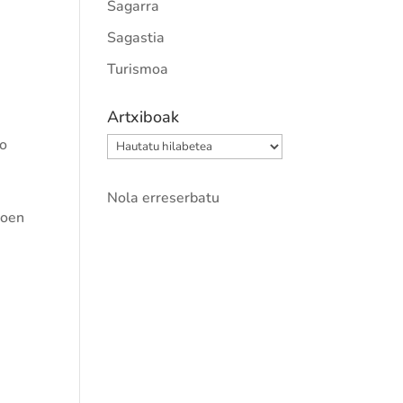
Sagarra
Sagastia
Turismoa
Artxiboak
ko
Artxiboak
Nola erreserbatu
doen