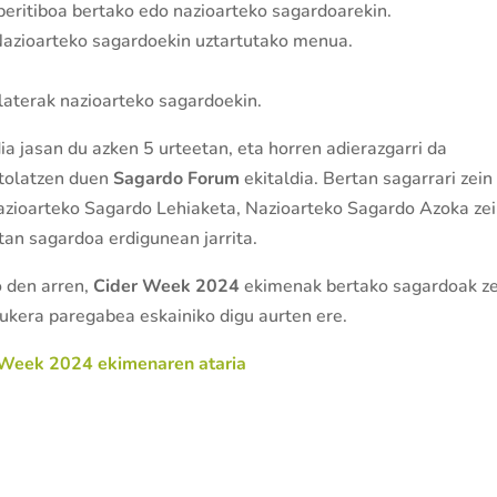
peritiboa bertako edo nazioarteko sagardoarekin.
Nazioarteko sagardoekin uztartutako menua.
laterak nazioarteko sagardoekin.
ia jasan du azken 5 urteetan, eta horren adierazgarri da
ntolatzen duen
Sagardo Forum
ekitaldia. Bertan sagarrari zein
Nazioarteko Sagardo Lehiaketa, Nazioarteko Sagardo Azoka ze
tan sagardoa erdigunean jarrita.
den arren,
Cider Week 2024
ekimenak bertako sagardoak ze
ukera paregabea eskainiko digu aurten ere.
 Week 2024 ekimenaren ataria