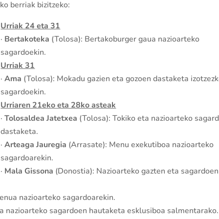
o berriak bizitzeko:
Urriak 24 eta 31
·
Bertakoteka
(Tolosa): Bertakoburger gaua nazioarteko
sagardoekin.
Urriak 31
·
Ama
(Tolosa): Mokadu gazien eta gozoen dastaketa izotzez
sagardoekin.
Urriaren 21eko eta 28ko asteak
·
Tolosaldea Jatetxea
(Tolosa): Tokiko eta nazioarteko sagar
dastaketa.
·
Arteaga Jauregia
(Arrasate): Menu exekutiboa nazioarteko
sagardoarekin.
·
Mala Gissona
(Donostia): Nazioarteko gazten eta sagardoen
enua nazioarteko sagardoarekin.
ta nazioarteko sagardoen hautaketa esklusiboa salmentarako.