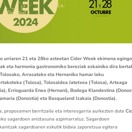
 urriaren 21 eta 28ko asteetan Cider Week ekimena egingo
tak eta harmonia gastronomiko bereziak eskainiko dira berta
 Tolosako, Arrasateko eta Hernaniko hamar leku
rtakoteka (Tolosa), Tolosaldea Jatetxea (Tolosa), Arteaga
ia), Errioguarda Enea (Hernani), Bodega Klandestina (Donost
amaria (Donostia) eta Basqueland Izakaia (Donostia).
a, proposamen berritzaile eta interesgarria aurkezten dute
Ci
teko sagardoen aniztasuna azpimarratuz. Sagardoen
kaintzak sagardoaren eskutik bidaia zaporetsua egitera