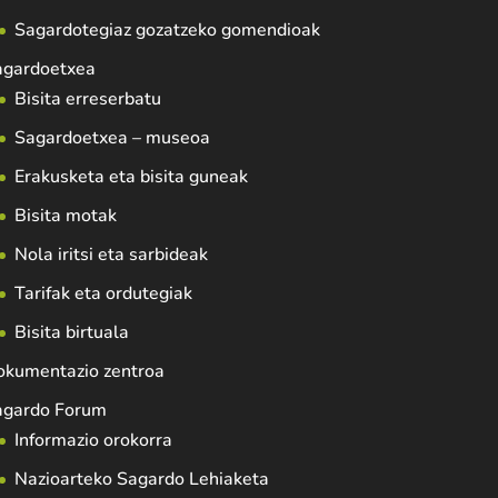
Sagardotegiaz gozatzeko gomendioak
agardoetxea
Bisita erreserbatu
Sagardoetxea – museoa
Erakusketa eta bisita guneak
Bisita motak
Nola iritsi eta sarbideak
Tarifak eta ordutegiak
Bisita birtuala
okumentazio zentroa
agardo Forum
Informazio orokorra
Nazioarteko Sagardo Lehiaketa