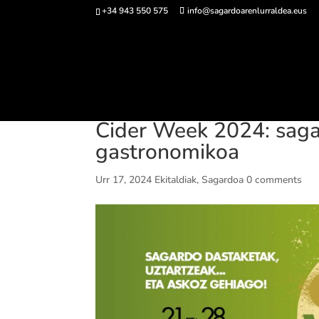
+34 943 550 575
info@sagardoarenlurraldea.eus
Sarrerak 
Cider Week 2024: saga
gastronomikoa
Urr 17, 2024
Ekitaldiak
,
Sagardoa
0 comments