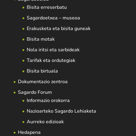
Bisita erreserbatu
Sagardoetxea – museoa
Erakusketa eta bisita guneak
Bisita motak
Nola iritsi eta sarbideak
Tarifak eta ordutegiak
Bisita birtuala
Dokumentazio zentroa
Sagardo Forum
Informazio orokorra
Nazioarteko Sagardo Lehiaketa
Aurreko edizioak
Hedapena