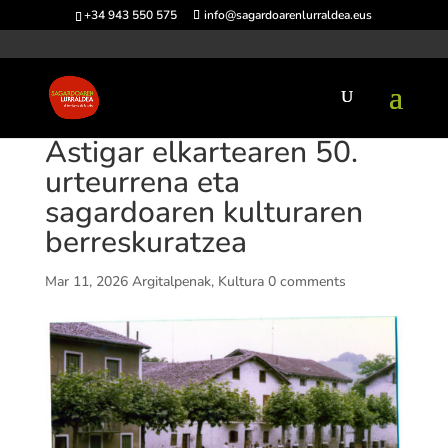
+34 943 550 575
info@sagardoarenlurraldea.eus
Astigar elkartearen 50.
urteurrena eta
sagardoaren kulturaren
berreskuratzea
Mar 11, 2026
Argitalpenak
,
Kultura
0 comments