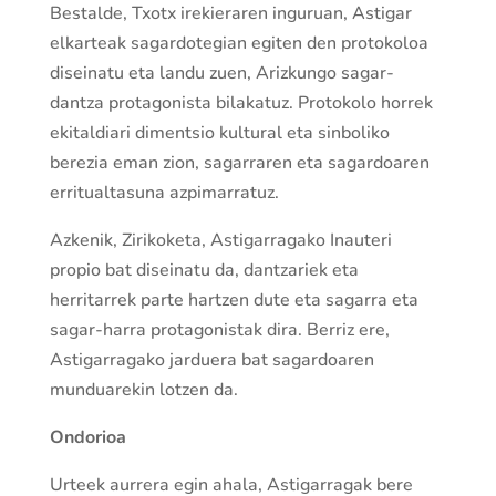
Bestalde, Txotx irekieraren inguruan, Astigar
elkarteak sagardotegian egiten den protokoloa
diseinatu eta landu zuen, Arizkungo sagar-
dantza protagonista bilakatuz. Protokolo horrek
ekitaldiari dimentsio kultural eta sinboliko
berezia eman zion, sagarraren eta sagardoaren
erritualtasuna azpimarratuz.
Azkenik, Zirikoketa, Astigarragako Inauteri
propio bat diseinatu da, dantzariek eta
herritarrek parte hartzen dute eta sagarra eta
sagar-harra protagonistak dira. Berriz ere,
Astigarragako jarduera bat sagardoaren
munduarekin lotzen da.
Ondorioa
Urteek aurrera egin ahala, Astigarragak bere