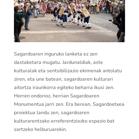
Sagardoaren inguruko lanketa ez zen
dastaketara mugatu. Jardunaldiak, aste
kulturalak eta sentsibilizazio ekimenak antolatu
ziren, eta une batean, sagardoaren kulturari
aitortza iraunkorra egiteko beharra ikusi zen.
Horren ondorioz, herrian Sagardoaren
Monumentua jarri zen. Era berean, Sagardoetxea
proiektua landu zen, sagardoaren
kulturarentzako erreferentziazko espazio bat
sortzeko helburuarekin.