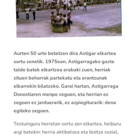
Aurten 50 urte betetzen dira Astigar elkartea
sortu zenetik. 1975ean, Astigarragako gazte
talde batek elkartzea erabaki zuen, herriak
zituen beharrak partekatu eta erantzunak
elkarrekin bilatzeko. Garai hartan, Astigarraga
Donostiaren menpe zegoen, eta herrian ez
zegoen ez jarduerarik, ez azpiegiturarik: dena
egiteko zegoen.
Testuinguru horretan sortu zen elkartea, helburu
argi batekin: herria aktibatzea eta bizitza sozial,