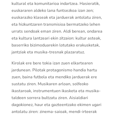
kultural eta komunitarioa indartzea. Hasieratik,
euskararen aldeko lana funtsezkoa izan zen;
euskarazko klaseak eta jarduerak antolatu ziren,
eta hizkuntzaren transmisioa bermatzeko lehen
urrats sendoak eman ziren. Aldi berean, ondarea
eta kultura lantzeari ekin zitzaion: kultur asteak,
baserriko bizimoduarekin lotutako erakusketak,
jantziak eta musika-tresnak plazaratuz.
Kirolak ere bere tokia izan zuen elkartearen
jardunean. Pilotak protagonismo handia hartu
zuen, baina futbola eta mendiko jarduerak ere
sustatu ziren. Musikaren arloan, solfeoko
ikastaroak, instrumentuen ikasketa eta musika-
taldeen sorrera bultzatu ziren. Aisialdiari
dagokionez, haur eta gazteentzako ekimen ugari
antolatu ziren: zinema-saioak, mendi-irteerak