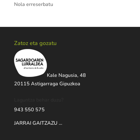
Nola erreserbatu
Zatoz eta gozatu
Kale Nagusia, 48
20115 Astigarraga Gipuzkoa
Laguntza behar duzu?
943 550 575
JARRAI GAITZAZU …