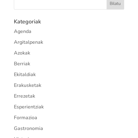
Kategoriak
Agenda
Argitalpenak
Azokak
Berriak
Ekitaldiak
Erakusketak
Errezetak
Esperientziak
Formazioa
Gastronomia