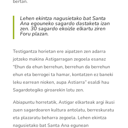
bertan.
Lehen ekintza nagusietako bat Santa
Ana egouneko sagardo dastaketa izan
zen. 30 sagardo ekoizle elkartu ziren
Foru plazan.
Testigantza horietan ere aipatzen zen adarra
jotzeko makina Astigarragan zegoela esanaz
“Ehun da ehun berrehun, berrehun da berrehun
ehun eta berrogei ta hamar, kontatzen ez baneki
leku earrean nioken, aupa Astiarra” esaldi hau
Sagardotegiko giroarekin lotu zen.
Abiapuntu horretatik, Astigar elkarteak argi ikusi
zuen sagardoaren kultura antolatu, berreskuratu
eta plazaratu beharra zegoela. Lehen ekintza
nagusietako bat Santa Ana egunean