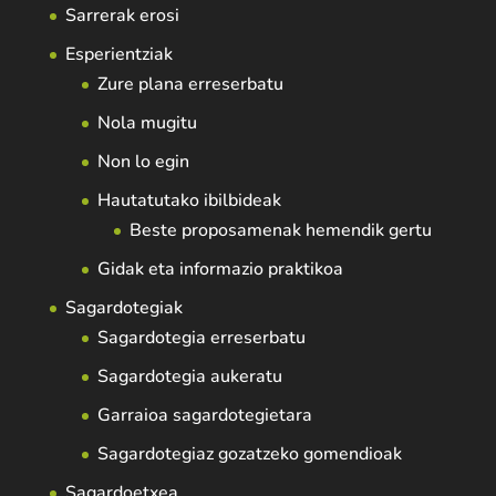
Sarrerak erosi
Esperientziak
Zure plana erreserbatu
Nola mugitu
Non lo egin
Hautatutako ibilbideak
Beste proposamenak hemendik gertu
Gidak eta informazio praktikoa
Sagardotegiak
Sagardotegia erreserbatu
Sagardotegia aukeratu
Garraioa sagardotegietara
Sagardotegiaz gozatzeko gomendioak
Sagardoetxea