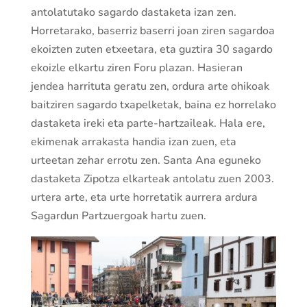
antolatutako sagardo dastaketa izan zen.
Horretarako, baserriz baserri joan ziren sagardoa
ekoizten zuten etxeetara, eta guztira 30 sagardo
ekoizle elkartu ziren Foru plazan. Hasieran
jendea harrituta geratu zen, ordura arte ohikoak
baitziren sagardo txapelketak, baina ez horrelako
dastaketa ireki eta parte-hartzaileak. Hala ere,
ekimenak arrakasta handia izan zuen, eta
urteetan zehar errotu zen. Santa Ana eguneko
dastaketa Zipotza elkarteak antolatu zuen 2003.
urtera arte, eta urte horretatik aurrera ardura
Sagardun Partzuergoak hartu zuen.