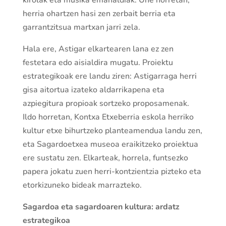
kirolak eta musika emanaldiak. Une horretan,
herria ohartzen hasi zen zerbait berria eta
garrantzitsua martxan jarri zela.
Hala ere, Astigar elkartearen lana ez zen
festetara edo aisialdira mugatu. Proiektu
estrategikoak ere landu ziren: Astigarraga herri
gisa aitortua izateko aldarrikapena eta
azpiegitura propioak sortzeko proposamenak.
Ildo horretan, Kontxa Etxeberria eskola herriko
kultur etxe bihurtzeko planteamendua landu zen,
eta Sagardoetxea museoa eraikitzeko proiektua
ere sustatu zen. Elkarteak, horrela, funtsezko
papera jokatu zuen herri-kontzientzia pizteko eta
etorkizuneko bideak marrazteko.
Sagardoa eta sagardoaren kultura: ardatz
estrategikoa