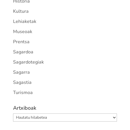
Historia
Kultura
Lehiaketak
Museoak
Prentsa
Sagardoa
Sagardotegiak
Sagarra
Sagastia
Turismoa
Artxiboak
Artxiboak