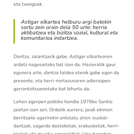
eta txangoak.
Astigar elkartea helburu argi batekin
sortu zein orain dela 50 urte: herria
aktibatzea eta bizitza sozial, kultural eta
komunitarioa indartzea.
Dantza, zalantzarik gabe, Astigar elkartearen
ardatz nagusietako bat izan da. Hasieratik gaur
egunera arte, dantza taldea etenik gabe egon da
presente, eta herri-nortasunaren adierazpen
garrantzitsuenetako bat bihurtu da
.
Lehen agerpen publiko handia 1976ko Santio
jaietan izan zen. Ordutik aurrera, jaiak ekimen
berritzaile ugarirekin antolatu ziren: euskal-
dantzak, sagardo dastaketak, erakusketak, herri-