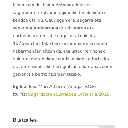
bidea egin du, baina Astigar elkarteak
sagardoaren kulturan egindako lanak oinarri
sendoa utzi du. Gaur egun ere, sagarra eta
sagardoa Astigarragako kulturaren eta
nortasunaren zutabe nagusietakoak dira.
1975ean hasitako herri-ekimenaren arrastoa
nabarmen jarraitzen da, eta urteurren honek
aukera ematen digu egindako bidea aitortzeko
eta etorkizunerako herrigintzan elkarlanak duen
garrantzia berriz azpimarratzeko.
Egilea:
Joxe Mari Alberro (Astigar E.O.E)
Iturria:
Sagardoaren Lurraldea Urtekaria 2025
Bilatzailea