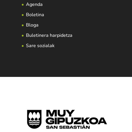
Agenda
Boletina
Bloga
Buletinera harpidetza
Sare sozialak