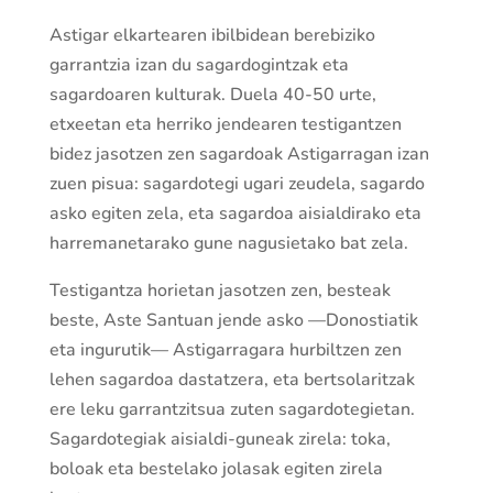
Astigar elkartearen ibilbidean berebiziko
garrantzia izan du sagardogintzak eta
sagardoaren kulturak. Duela 40-50 urte,
etxeetan eta herriko jendearen testigantzen
bidez jasotzen zen sagardoak Astigarragan izan
zuen pisua: sagardotegi ugari zeudela, sagardo
asko egiten zela, eta sagardoa aisialdirako eta
harremanetarako gune nagusietako bat zela.
Testigantza horietan jasotzen zen, besteak
beste, Aste Santuan jende asko —Donostiatik
eta ingurutik— Astigarragara hurbiltzen zen
lehen sagardoa dastatzera, eta bertsolaritzak
ere leku garrantzitsua zuten sagardotegietan.
Sagardotegiak aisialdi-guneak zirela: toka,
boloak eta bestelako jolasak egiten zirela