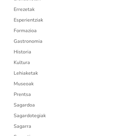
Errezetak
Esperientziak
Formazioa
Gastronomia
Historia
Kultura
Lehiaketak
Museoak
Prentsa
Sagardoa
Sagardotegiak
Sagarra