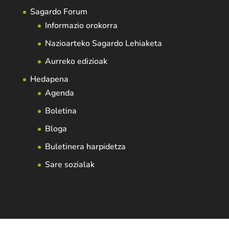
Sagardo Forum
Informazio orokorra
Nazioarteko Sagardo Lehiaketa
Aurreko edizioak
Hedapena
Agenda
Boletina
Bloga
Buletinera harpidetza
Sare sozialak