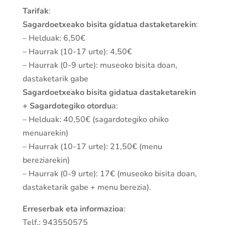
Tarifak
:
Sagardoetxeako bisita gidatua dastaketarekin
:
– Helduak: 6,50€
– Haurrak (10-17 urte): 4,50€
– Haurrak (0-9 urte): museoko bisita doan,
dastaketarik gabe
Sagardoetxeako bisita gidatua dastaketarekin
+ Sagardotegiko otordu
a:
– Helduak: 40,50€ (sagardotegiko ohiko
menuarekin)
– Haurrak (10-17 urte): 21,50€ (menu
bereziarekin)
– Haurrak (0-9 urte): 17€ (museoko bisita doan,
dastaketarik gabe + menu berezia).
Erreserbak eta informazioa
:
Telf.: 943550575