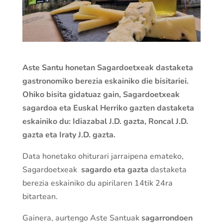
Aste Santu honetan Sagardoetxeak dastaketa
gastronomiko berezia eskainiko die bisitariei.
Ohiko bisita gidatuaz gain, Sagardoetxeak
sagardoa eta Euskal Herriko gazten dastaketa
eskainiko du: Idiazabal J.D. gazta, Roncal J.D.
gazta eta Iraty J.D. gazta.
Data honetako ohiturari jarraipena emateko,
Sagardoetxeak
sagardo eta gazta
dastaketa
berezia eskainiko du apirilaren 14tik 24ra
bitartean.
Gainera, aurtengo Aste Santuak
sagarrondoen