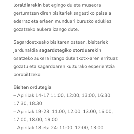
loraldiarekin
bat egingo du eta museora
gerturatzen diren bisitariek sagastiko paisaia
ederraz eta erleen munduari buruzko edukiez
gozatzeko aukera izango dute.
Sagardoetxeako bisitaren ostean, bisitariek
jardunaldia
sagardotegiko otorduarekin
osatzeko aukera izango dute txotx-aren errituaz
gozatu eta sagardoaren kulturako esperientzia
borobiltzeko.
Bisiten ordutegia
:
– Apirilak 14-17:11:00, 12:00, 13:00, 16:30,
17:30, 18:30
– Apirilak 19-23: 11:00, 12:00, 13:00, 16:00,
17:00, 18:00, 19:00
– Apirilak 18 eta 24: 11:00, 12:00, 13:00