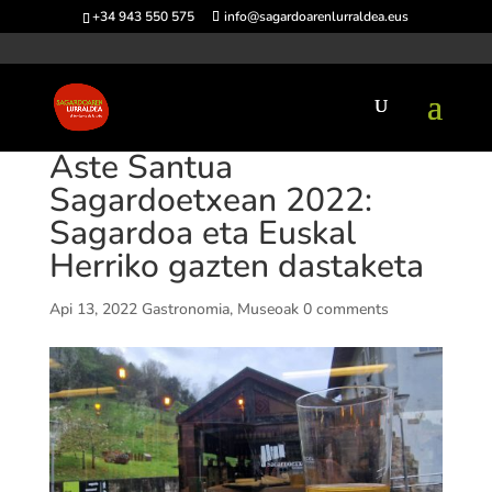
+34 943 550 575
info@sagardoarenlurraldea.eus
Aste Santua
Sagardoetxean 2022:
Sagardoa eta Euskal
Herriko gazten dastaketa
Api 13, 2022
Gastronomia
,
Museoak
0 comments