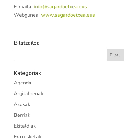
E-maila:
info@sagardoetxea.eus
Webgunea:
www.sagardoetxea.eus
Bilatzailea
Kategoriak
Agenda
Argitalpenak
Azokak
Berriak
Ekitaldiak
Erakusketak