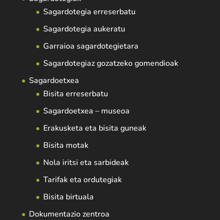
Sagardotegia erreserbatu
Sagardotegia aukeratu
Garraioa sagardotegietara
Sagardotegiaz gozatzeko gomendioak
Sagardoetxea
Bisita erreserbatu
Sagardoetxea – museoa
Erakusketa eta bisita guneak
Bisita motak
Nola iritsi eta sarbideak
Tarifak eta ordutegiak
Bisita birtuala
Dokumentazio zentroa