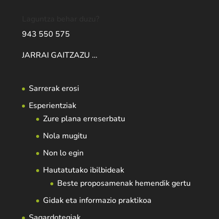
Laguntza behar duzu?
943 550 575
JARRAI GAITZAZU …
Sarrerak erosi
Esperientziak
Zure plana erreserbatu
Nola mugitu
Non lo egin
Hautatutako ibilbideak
Beste proposamenak hemendik gertu
Gidak eta informazio praktikoa
Sagardotegiak