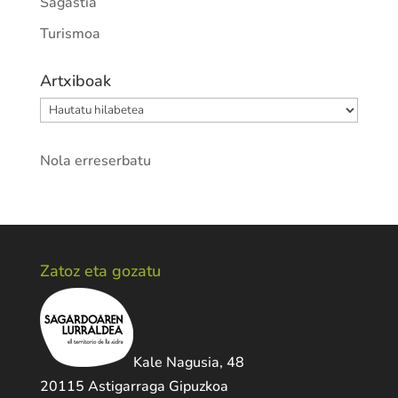
Sagastia
Turismoa
Artxiboak
Artxiboak
Nola erreserbatu
Zatoz eta gozatu
Kale Nagusia, 48
20115 Astigarraga Gipuzkoa