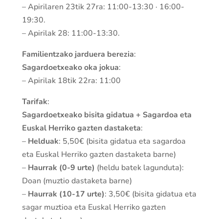
– Apirilaren 23tik 27ra: 11:00-13:30 · 16:00-
19:30.
– Apirilak 28: 11:00-13:30.
Familientzako jarduera berezia
:
Sagardoetxeako oka jokua
:
– Apirilak 18tik 22ra: 11:00
Tarifak
:
Sagardoetxeako bisita gidatua + Sagardoa eta
Euskal Herriko gazten dastaketa
:
–
Helduak
: 5,50€ (bisita gidatua eta sagardoa
eta Euskal Herriko gazten dastaketa barne)
–
Haurrak
(0-9 urte)
(heldu batek lagunduta):
Doan (muztio dastaketa barne)
–
Haurrak (10-17 urte)
: 3,50€ (bisita gidatua eta
sagar muztioa eta Euskal Herriko gazten