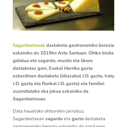
Sagardoetxeak
dastaketa gastronomiko berezia
eskainiko du 2019ko Aste Santuan. Ohiko bisita
gidatua eta sagardo, muztio eta likore
dastaketaz gain, Euskal Herriko gazta
ezberdinen dastaketa (Idiazabal J.D. gazta, Iraty
J.D. gazta eta Ronkal J.D. gazta) eta familiei
zuzendutako oka jokua eskainiko da
Sagardoetxean.
Data hauetako ohiturekin jarraituz,
Sagardoetxean
sagardo
eta
gazta
dastaketa
gastronomiko berezia eskainiko da apirilaren