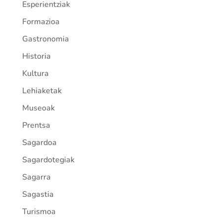
Esperientziak
Formazioa
Gastronomia
Historia
Kultura
Lehiaketak
Museoak
Prentsa
Sagardoa
Sagardotegiak
Sagarra
Sagastia
Turismoa