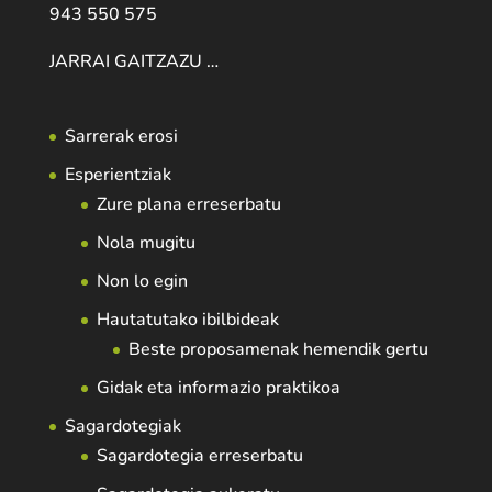
943 550 575
JARRAI GAITZAZU …
Sarrerak erosi
Esperientziak
Zure plana erreserbatu
Nola mugitu
Non lo egin
Hautatutako ibilbideak
Beste proposamenak hemendik gertu
Gidak eta informazio praktikoa
Sagardotegiak
Sagardotegia erreserbatu