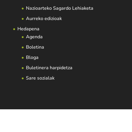
Nazioarteko Sagardo Lehiaketa
Aurreko edizioak
Hedapena
Agenda
Boletina
Bloga
Buletinera harpidetza
Sare sozialak