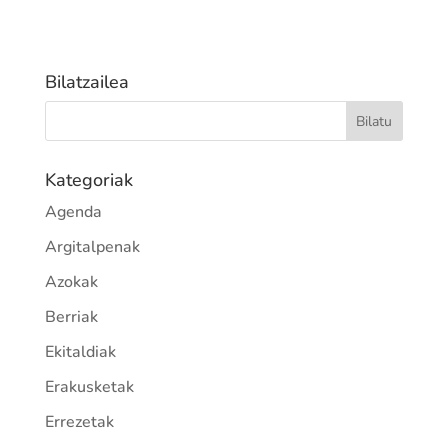
Bilatzailea
Kategoriak
Agenda
Argitalpenak
Azokak
Berriak
Ekitaldiak
Erakusketak
Errezetak