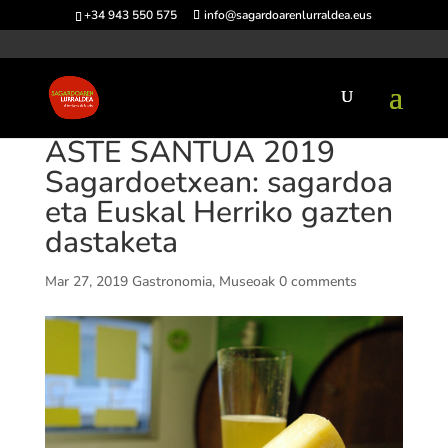
+34 943 550 575
info@sagardoarenlurraldea.eus
ASTE SANTUA 2019
Sagardoetxean: sagardoa
eta Euskal Herriko gazten
dastaketa
Mar 27, 2019
Gastronomia
,
Museoak
0 comments