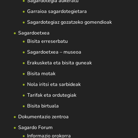
Sagardotegia aukeratu
Garraioa sagardotegietara
Sagardotegiaz gozatzeko gomendioak
Sagardoetxea
Bisita erreserbatu
Sagardoetxea – museoa
Erakusketa eta bisita guneak
Bisita motak
Nola iritsi eta sarbideak
Tarifak eta ordutegiak
Bisita birtuala
Dokumentazio zentroa
Sagardo Forum
Informazio orokorra