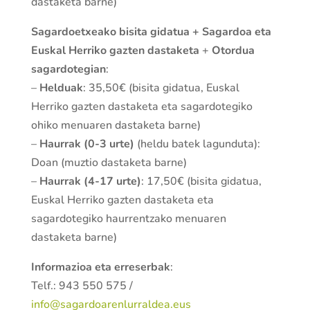
dastaketa barne)
Sagardoetxeako bisita gidatua + Sagardoa eta
Euskal Herriko gazten dastaketa
+
Otordua
sagardotegian
:
–
Helduak
: 35,50€ (bisita gidatua, Euskal
Herriko gazten dastaketa eta sagardotegiko
ohiko menuaren dastaketa barne)
–
Haurrak (0-3 urte)
(heldu batek lagunduta):
Doan (muztio dastaketa barne)
–
Haurrak (4-17 urte)
: 17,50€ (bisita gidatua,
Euskal Herriko gazten dastaketa eta
sagardotegiko haurrentzako menuaren
dastaketa barne)
Informazioa eta erreserbak
:
Telf.: 943 550 575 /
info@sagardoarenlurraldea.eus