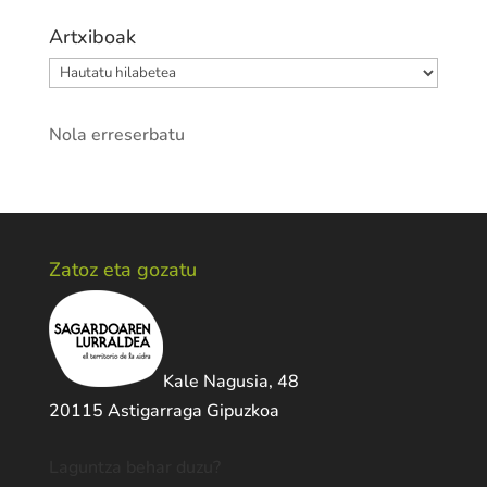
Artxiboak
Artxiboak
Nola erreserbatu
Zatoz eta gozatu
Kale Nagusia, 48
20115 Astigarraga Gipuzkoa
Laguntza behar duzu?