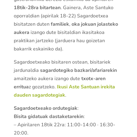
18tik-28ra bitartean
. Gainera, Aste Santuko
oporraldian (apirilak 18-22) Sagardoetxea
bisitatzen duten
familiek
,
oka jokuan jolasteko
aukera
izango dute bisitaldian ikasitakoa
praktikan jartzeko (jarduera hau goizetan
bakarrik eskainiko da).
Sagardoetxeako bisitaren ostean, bisitariek
jardunaldia
sagardotegiko bazkari/afariarekin
amaitzeko aukera izango dute
txotx-aren
erritua
z gozatzeko.
Ikusi Aste Santuan irekita
dauden sagardotegiak
.
Sagardoetxeako ordutegiak
:
Bisita gidatuak dastaketarekin
:
– Apirilaren 18tik 22ra: 11:00-14:00 · 16:30-
20:00.