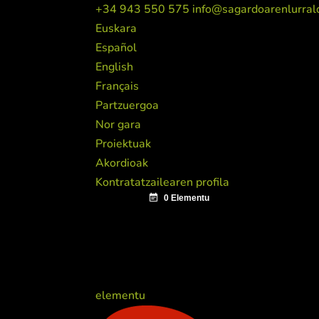
+34 943 550 575
info@sagardoarenlurral
Euskara
Español
English
Français
Partzuergoa
Nor gara
Proiektuak
Akordioak
Kontratatzailearen profila
elementu