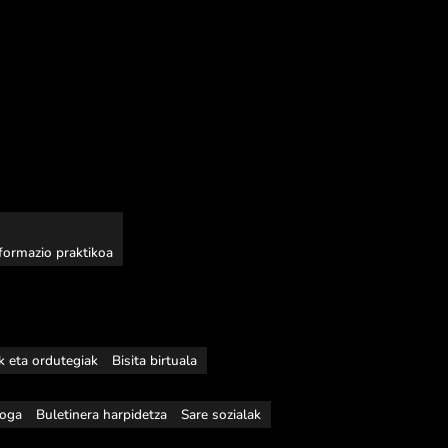
nformazio praktikoa
ak eta ordutegiak
Bisita birtuala
loga
Buletinera harpidetza
Sare sozialak