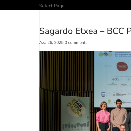
Select Page
Sagardo Etxea – BCC Pr
Aza 26, 2025
0 comments