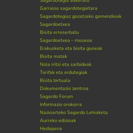
Sagardotegia aukeratu
Garraioa sagardotegietara
Sagardotegiaz gozatzeko gomendioak
Sagardoetxea
Bisita erreserbatu
Sagardoetxea – museoa
Erakusketa eta bisita guneak
Bisita motak
Nola iritsi eta sarbideak
Tarifak eta ordutegiak
Bisita birtuala
Dokumentazio zentroa
Sagardo Forum
Informazio orokorra
Nazioarteko Sagardo Lehiaketa
Aurreko edizioak
Hedapena