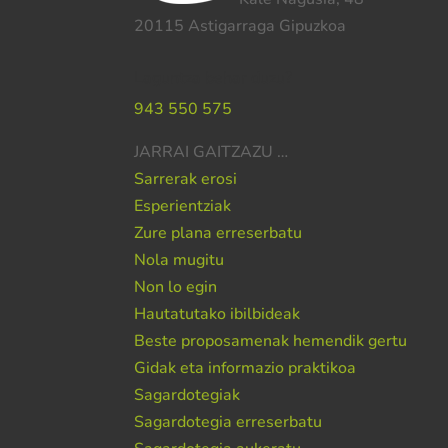
20115 Astigarraga Gipuzkoa
Laguntza behar duzu?
943 550 575
JARRAI GAITZAZU …
Sarrerak erosi
Esperientziak
Zure plana erreserbatu
Nola mugitu
Non lo egin
Hautatutako ibilbideak
Beste proposamenak hemendik gertu
Gidak eta informazio praktikoa
Sagardotegiak
Sagardotegia erreserbatu