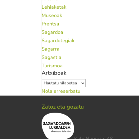
Lehiaketak
Museoak
Prentsa
Sagardoa
Sagardotegiak
Sagarra
Sagastia
Turismoa
Artxiboak
Artxiboak
Nola erreserbatu
Zatoz eta gozatu
Kale Nagusia, 48