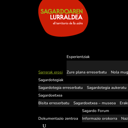
Esperientziak
Sarrerak erosi
Zure plana erreserbatu
Nola mug
Sagardotegiak
Sagardotegia erreserbatu
Sagardotegia aukeratu
Sagardoetxea
Bisita erreserbatu
Sagardoetxea – museoa
Erak
Sagardo Forum
Dokumentazio zentroa
Informazio orokorra
Naz