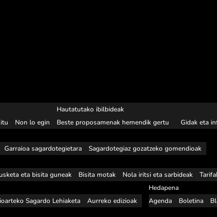
Hautatutako ibilbideak
itu
Non lo egin
Beste proposamenak hemendik gertu
Gidak eta i
Garraioa sagardotegietara
Sagardotegiaz gozatzeko gomendioak
usketa eta bisita guneak
Bisita motak
Nola iritsi eta sarbideak
Tarif
Hedapena
ioarteko Sagardo Lehiaketa
Aurreko edizioak
Agenda
Boletina
B