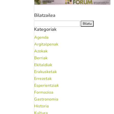
Bilatzailea
Bilatu:
Kategoriak
Agenda
Argitalpenak
Azokak
Berriak
Ekitaldiak
Erakusketak
Errezetak
Esperientziak
Formazioa
Gastronomia
Historia
Kultura