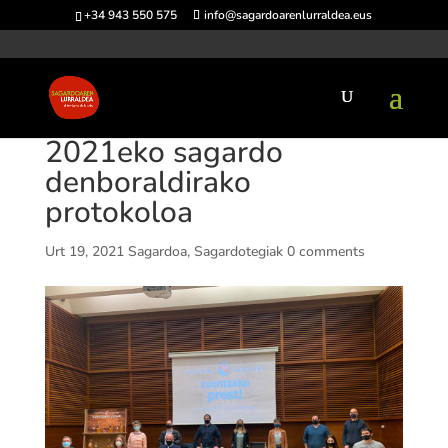
+34 943 550 575
info@sagardoarenlurraldea.eus
2021eko sagardo
denboraldirako
protokoloa
Urt 19, 2021
Sagardoa
,
Sagardotegiak
0 comments