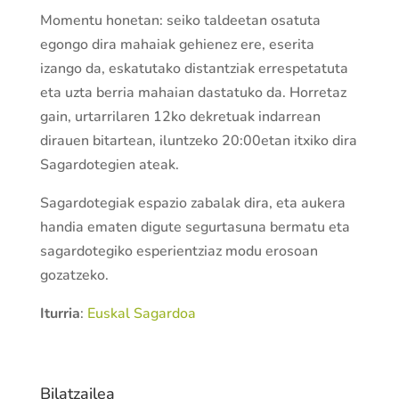
Momentu honetan: seiko taldeetan osatuta
egongo dira mahaiak gehienez ere, eserita
izango da, eskatutako distantziak errespetatuta
eta uzta berria mahaian dastatuko da. Horretaz
gain, urtarrilaren 12ko dekretuak indarrean
dirauen bitartean, iluntzeko 20:00etan itxiko dira
Sagardotegien ateak.
Sagardotegiak espazio zabalak dira, eta aukera
handia ematen digute segurtasuna bermatu eta
sagardotegiko esperientziaz modu erosoan
gozatzeko.
Iturria
:
Euskal Sagardoa
Bilatzailea