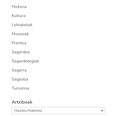
Historia
Kultura
Lehiaketak
Museoak
Prentsa
Sagardoa
Sagardotegiak
Sagarra
Sagastia
Turismoa
Artxiboak
Artxiboak