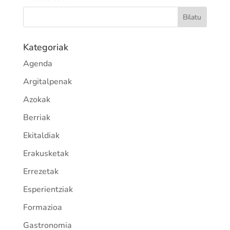
Kategoriak
Agenda
Argitalpenak
Azokak
Berriak
Ekitaldiak
Erakusketak
Errezetak
Esperientziak
Formazioa
Gastronomia