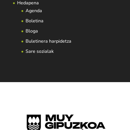
Hedapena
Agenda
Boletina
Bloga
Buletinera harpidetza
Sare sozialak