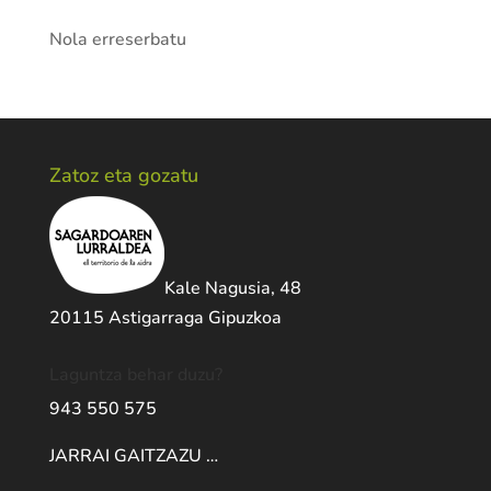
Nola erreserbatu
Zatoz eta gozatu
Kale Nagusia, 48
20115 Astigarraga Gipuzkoa
Laguntza behar duzu?
943 550 575
JARRAI GAITZAZU …