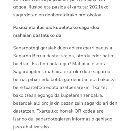
gogoa, ilusioa eta pasioa elkartuta: 2021eko
sagardotegien denboraldirako protokoloa.
Pasioa eta ilusioa: kupeletako sagardoa
mahaian dastatuko da
Sagardotegi garaiak duen adierazgarri nagusia
Sagardo Berria dastatzea da, otordu eder baten
bueltan. Eta hori nola egin? Mahaian eserita.
Sagardogileek mahaira ekarriko dute sagardo
berria, pitxer edo botila gardenetan eta bakoitza
bere txarteltxo edota azalpenarekin. Txartel
bakoitzean egongo da kupelaren zenbakia,
bezeroak aldioro jakin dezan zein sagardo ari den
dastatzen. Txarteltxo horrek QR kodea ere
izango du, sagardotegiaren informazio gehiago
jaso ahal izateko.