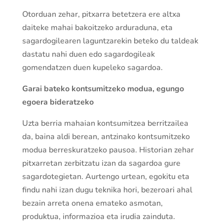
Otorduan zehar, pitxarra betetzera ere altxa
daiteke mahai bakoitzeko arduraduna, eta
sagardogilearen laguntzarekin beteko du taldeak
dastatu nahi duen edo sagardogileak
gomendatzen duen kupeleko sagardoa.
Garai bateko kontsumitzeko modua, egungo
egoera bideratzeko
Uzta berria mahaian kontsumitzea berritzailea
da, baina aldi berean, antzinako kontsumitzeko
modua berreskuratzeko pausoa. Historian zehar
pitxarretan zerbitzatu izan da sagardoa gure
sagardotegietan. Aurtengo urtean, egokitu eta
findu nahi izan dugu teknika hori, bezeroari ahal
bezain arreta onena emateko asmotan,
produktua, informazioa eta irudia zainduta.