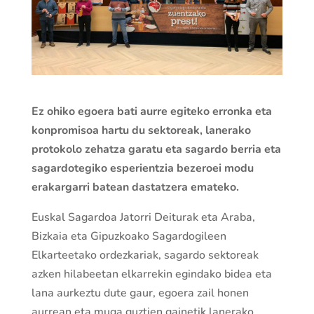
Ez ohiko egoera bati aurre egiteko erronka eta
konpromisoa hartu du sektoreak, lanerako
protokolo zehatza garatu eta sagardo berria eta
sagardotegiko esperientzia bezeroei modu
erakargarri batean dastatzera emateko.
Euskal Sagardoa Jatorri Deiturak eta Araba,
Bizkaia eta Gipuzkoako Sagardogileen
Elkarteetako ordezkariak, sagardo sektoreak
azken hilabeetan elkarrekin egindako bidea eta
lana aurkeztu dute gaur, egoera zail honen
aurrean eta muga guztien gainetik lanerako