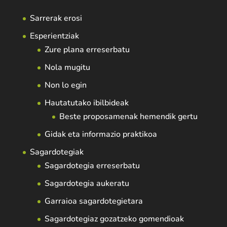
Sarrerak erosi
Esperientziak
Zure plana erreserbatu
Nola mugitu
Non lo egin
Hautatutako ibilbideak
Beste proposamenak hemendik gertu
Gidak eta informazio praktikoa
Sagardotegiak
Sagardotegia erreserbatu
Sagardotegia aukeratu
Garraioa sagardotegietara
Sagardotegiaz gozatzeko gomendioak