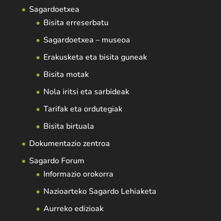
Sagardoetxea
Bisita erreserbatu
Sagardoetxea – museoa
Erakusketa eta bisita guneak
Bisita motak
Nola iritsi eta sarbideak
Tarifak eta ordutegiak
Bisita birtuala
Dokumentazio zentroa
Sagardo Forum
Informazio orokorra
Nazioarteko Sagardo Lehiaketa
Aurreko edizioak