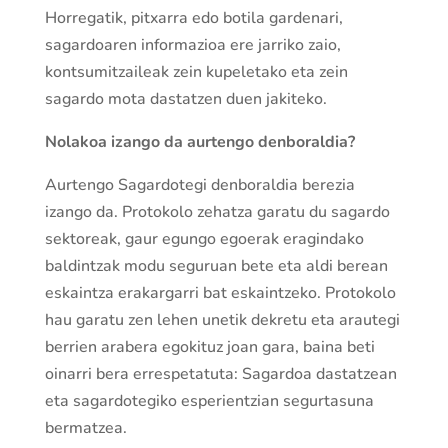
Horregatik, pitxarra edo botila gardenari,
sagardoaren informazioa ere jarriko zaio,
kontsumitzaileak zein kupeletako eta zein
sagardo mota dastatzen duen jakiteko.
Nolakoa izango da aurtengo denboraldia?
Aurtengo Sagardotegi denboraldia berezia
izango da. Protokolo zehatza garatu du sagardo
sektoreak, gaur egungo egoerak eragindako
baldintzak modu seguruan bete eta aldi berean
eskaintza erakargarri bat eskaintzeko. Protokolo
hau garatu zen lehen unetik dekretu eta arautegi
berrien arabera egokituz joan gara, baina beti
oinarri bera errespetatuta: Sagardoa dastatzean
eta sagardotegiko esperientzian segurtasuna
bermatzea.