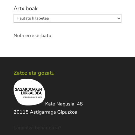
Artxiboak
Artxiboak
Nola erreserbatu
Zatoz eta gozatu
Kale Nagusia, 48
20115 Astigarraga Gipuzkoa
Laguntza behar duzu?