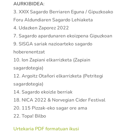
AURKIBIDEA
:
3. XXIX Sagardo Berriaren Eguna / Gipuzkoako
Foru Aldundiaren Sagardo Lehiaketa
4. Udazken Zaporez 2022
7. Sagardo apardunaren ekoizpena Gipuzkoan
9. SISGA sariak nazioarteko sagardo
hoberenentzat
10. Ion Zapiani elkarrizketa (Zapiain
sagardotegia)
12. Argoitz Otañori elkarrizketa (Petritegi
sagardotegia)
14. Sagardo ekoizle berriak
18. NICA 2022 & Norvegian Cider Festival
20. 115 Pizzak-eko sagar ore ama
22. Topa! Bilbo
Urtekaria PDF formatuan ikusi