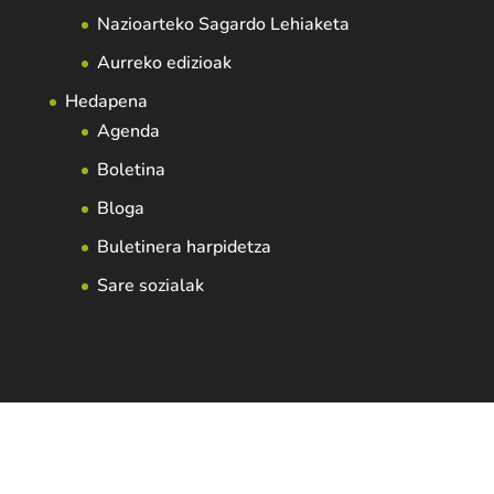
Nazioarteko Sagardo Lehiaketa
Aurreko edizioak
Hedapena
Agenda
Boletina
Bloga
Buletinera harpidetza
Sare sozialak