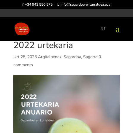
+34 943 550 575
info@sagardoarenlurraldea.eus
2022 urtekaria
Urt 28, 2023
Argitalpenak
,
Sagardoa
,
Sagarra
0
comments