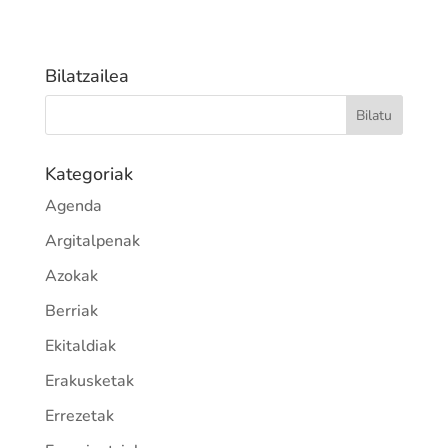
Bilatzailea
Kategoriak
Agenda
Argitalpenak
Azokak
Berriak
Ekitaldiak
Erakusketak
Errezetak