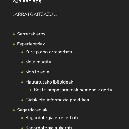
943 550 575
JARRAI GAITZAZU …
Sarrerak erosi
Esperientziak
Zure plana erreserbatu
Nola mugitu
Non lo egin
Hautatutako ibilbideak
Beste proposamenak hemendik gertu
Gidak eta informazio praktikoa
Sagardotegiak
Sagardotegia erreserbatu
Sagardotegia aukeratu