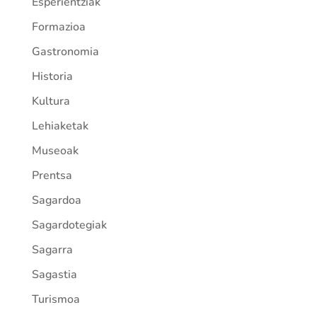
Esperientziak
Formazioa
Gastronomia
Historia
Kultura
Lehiaketak
Museoak
Prentsa
Sagardoa
Sagardotegiak
Sagarra
Sagastia
Turismoa