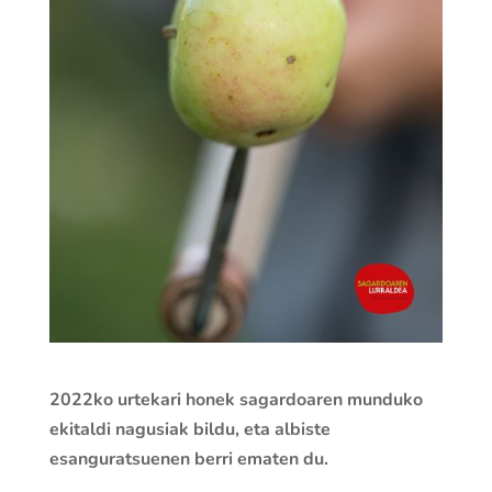
2022ko urtekari honek sagardoaren munduko
ekitaldi nagusiak bildu, eta albiste
esanguratsuenen berri ematen du.