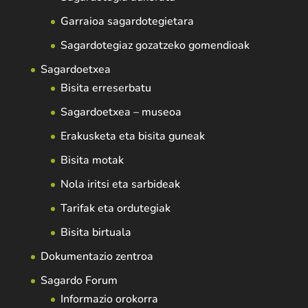
Garraioa sagardotegietara
Sagardotegiaz gozatzeko gomendioak
Sagardoetxea
Bisita erreserbatu
Sagardoetxea – museoa
Erakusketa eta bisita guneak
Bisita motak
Nola iritsi eta sarbideak
Tarifak eta ordutegiak
Bisita birtuala
Dokumentazio zentroa
Sagardo Forum
Informazio orokorra