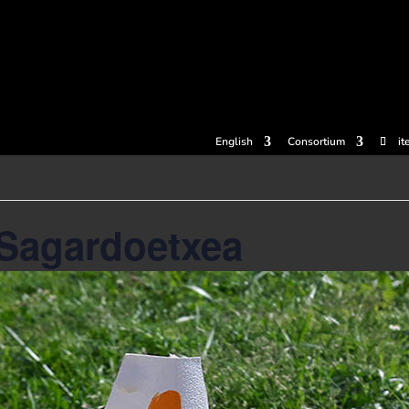
tickets
Experiences
Cider houses
Cider Museum
Dokume
English
Consortium
it
 Sagardoetxea