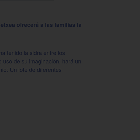
txea ofrecerá a las familias la
a tenido la sidra entre los
ndo uso de su imaginación, hará un
mio: Un lote de diferentes