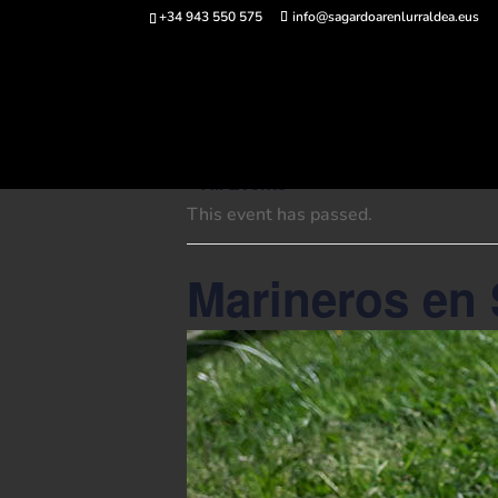
+34 943 550 575
info@sagardoarenlurraldea.eus
Buy 
« All Events
This event has passed.
Marineros en