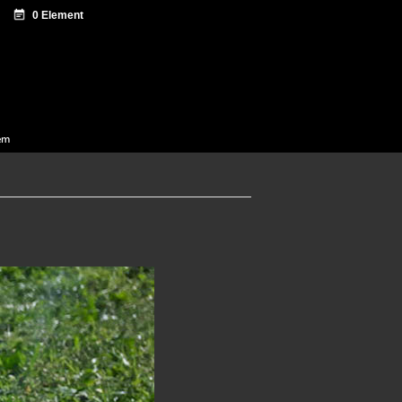
ntazio zentroa
Sagardo Forum
Diffusion
em