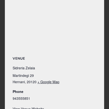
VENUE
Sidreria Zelaia
Martindegi 29
Hernani
,
20120
+ Google Map
Phone
943555851
View Venue Website