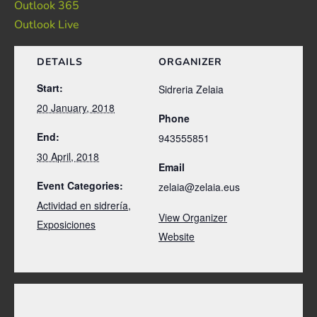
Outlook 365
Outlook Live
DETAILS
ORGANIZER
Start:
Sidreria Zelaia
20 January, 2018
Phone
End:
943555851
30 April, 2018
Email
Event Categories:
zelaia@zelaia.eus
Actividad en sidrería
,
View Organizer
Exposiciones
Website