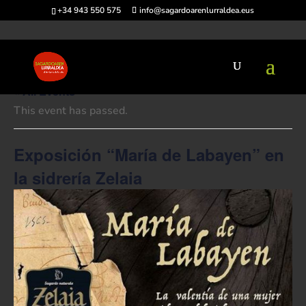
+34 943 550 575
info@sagardoarenlurraldea.eus
« All Events
This event has passed.
Exposición “María de Labayen” en
la sidrería Zelaia