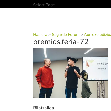
Select Page
Hasiera
>
Sagardo Forum
>
Aurreko edizio
premios.feria-72
Bilatzailea