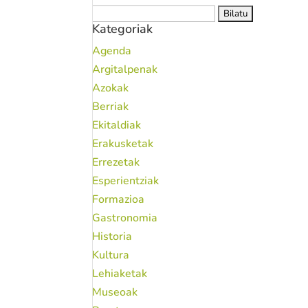
Bilatu:
Kategoriak
Agenda
Argitalpenak
Azokak
Berriak
Ekitaldiak
Erakusketak
Errezetak
Esperientziak
Formazioa
Gastronomia
Historia
Kultura
Lehiaketak
Museoak