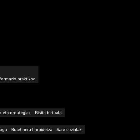
nformazio praktikoa
ak eta ordutegiak
Bisita birtuala
loga
Buletinera harpidetza
Sare sozialak