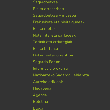
Sagardoetxea
Bisita erreserbatu
Sagardoetxea – museoa
Erakusketa eta bisita guneak
Bisita motak
Nola iritsi eta sarbideak
Tarifak eta ordutegiak
Bisita birtuala
Dokumentazio zentroa
Sagardo Forum
Informazio orokorra
Nazioarteko Sagardo Lehiaketa
Aurreko edizioak
Hedapena
Agenda
Boletina
Bloga