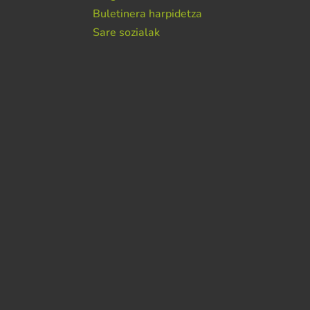
Buletinera harpidetza
Sare sozialak