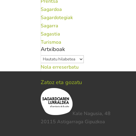
Prentsa
Sagardoa
Sagardotegiak
Sagarra
Sagastia
Turismoa
Artxiboak
Artxiboak
Nola erreserbatu
Zatoz eta gozatu
Kale Nagusia, 48
20115 Astigarraga Gipuzkoa