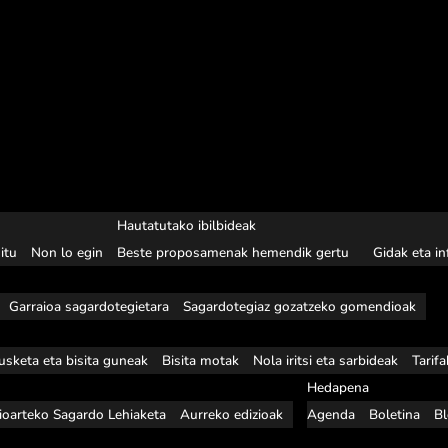
Hautatutako ibilbideak
itu
Non lo egin
Beste proposamenak hemendik gertu
Gidak eta i
Garraioa sagardotegietara
Sagardotegiaz gozatzeko gomendioak
usketa eta bisita guneak
Bisita motak
Nola iritsi eta sarbideak
Tarif
Hedapena
ioarteko Sagardo Lehiaketa
Aurreko edizioak
Agenda
Boletina
B