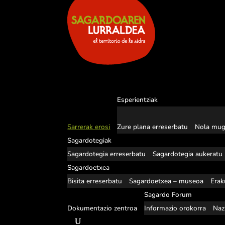
Esperientziak
Sarrerak erosi
Zure plana erreserbatu
Nola mug
Sagardotegiak
Sagardotegia erreserbatu
Sagardotegia aukeratu
Sagardoetxea
Bisita erreserbatu
Sagardoetxea – museoa
Erak
Sagardo Forum
Dokumentazio zentroa
Informazio orokorra
Naz