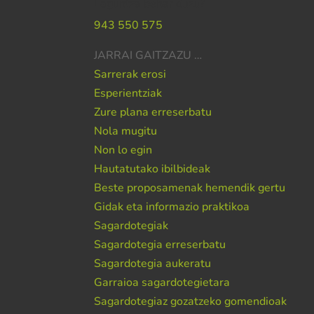
Laguntza behar duzu?
943 550 575
JARRAI GAITZAZU …
Sarrerak erosi
Esperientziak
Zure plana erreserbatu
Nola mugitu
Non lo egin
Hautatutako ibilbideak
Beste proposamenak hemendik gertu
Gidak eta informazio praktikoa
Sagardotegiak
Sagardotegia erreserbatu
Sagardotegia aukeratu
Garraioa sagardotegietara
Sagardotegiaz gozatzeko gomendioak