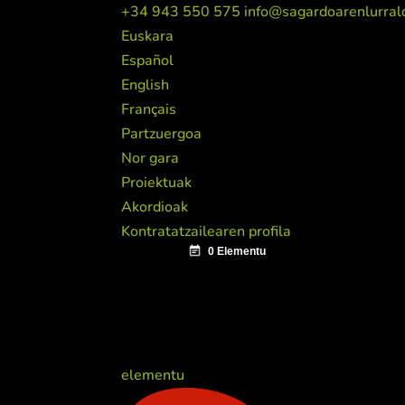
+34 943 550 575
info@sagardoarenlurral
Euskara
Español
English
Français
Partzuergoa
Nor gara
Proiektuak
Akordioak
Kontratatzailearen profila
elementu