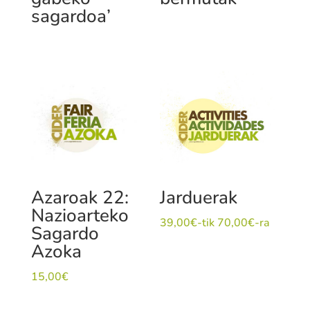
sagardoa’
Jarduerak
Azaroak 22:
Nazioarteko
39,00
€
-tik
70,00
€
-ra
Sagardo
Azoka
15,00
€