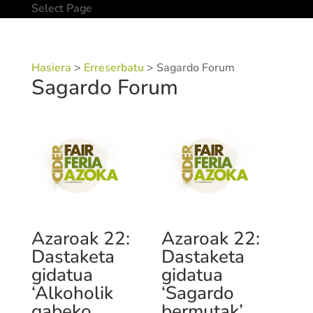
Select Page
Hasiera
>
Erreserbatu
> Sagardo Forum
Sagardo Forum
Azaroak 22:
Azaroak 22:
Dastaketa
Dastaketa
gidatua
gidatua
‘Alkoholik
‘Sagardo
gabeko
bermutak’