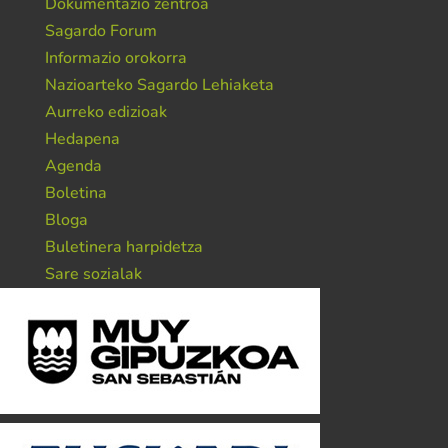
Dokumentazio zentroa
Sagardo Forum
Informazio orokorra
Nazioarteko Sagardo Lehiaketa
Aurreko edizioak
Hedapena
Agenda
Boletina
Bloga
Buletinera harpidetza
Sare sozialak