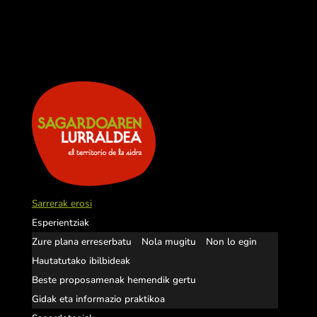
Sarrerak erosi
Esperientziak
Zure plana erreserbatu
Nola mugitu
Non lo egin
Hautatutako ibilbideak
Beste proposamenak hemendik gertu
Gidak eta informazio praktikoa