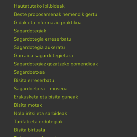
Hautatutako ibilbideak
Beste proposamenak hemendik gertu
Gidak eta informazio praktikoa
Sagardotegiak
Sagardotegia erreserbatu
Sagardotegia aukeratu
Garraioa sagardotegietara
Sagardotegiaz gozatzeko gomendioak
Sagardoetxea
Bisita erreserbatu
Sagardoetxea – museoa
Erakusketa eta bisita guneak
Bisita motak
Nola iritsi eta sarbideak
Tarifak eta ordutegiak
Bisita birtuala