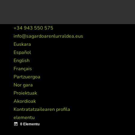
+34 943 550 575
info@sagardoarenlurraldea.eus
Euskara
Español
English
Français
Partzuergoa
Nor gara
Proiektuak
Akordioak
Kontratatzailearen profila
elementu