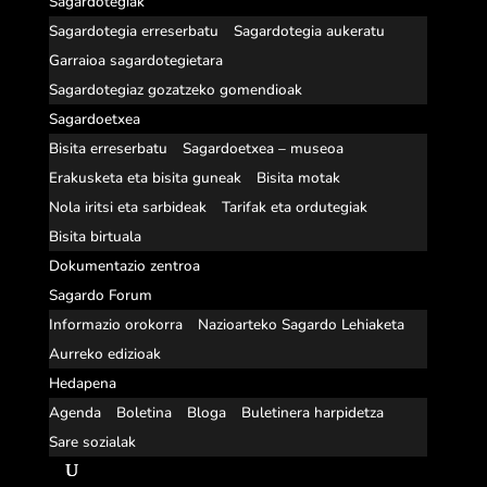
Sagardotegiak
Sagardotegia erreserbatu
Sagardotegia aukeratu
Garraioa sagardotegietara
Sagardotegiaz gozatzeko gomendioak
Sagardoetxea
Bisita erreserbatu
Sagardoetxea – museoa
Erakusketa eta bisita guneak
Bisita motak
Nola iritsi eta sarbideak
Tarifak eta ordutegiak
Bisita birtuala
Dokumentazio zentroa
Sagardo Forum
Informazio orokorra
Nazioarteko Sagardo Lehiaketa
Aurreko edizioak
Hedapena
Agenda
Boletina
Bloga
Buletinera harpidetza
Sare sozialak