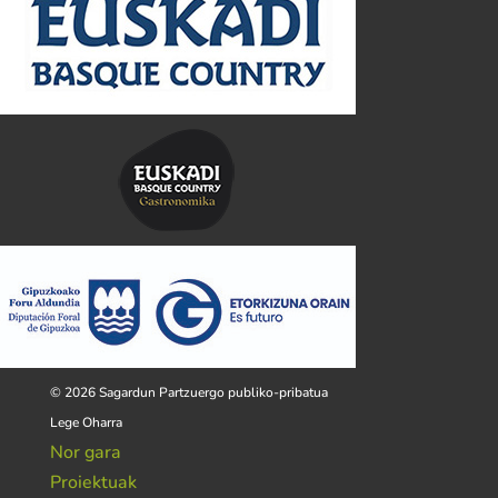
© 2026 Sagardun Partzuergo publiko-pribatua
Lege Oharra
Nor gara
Proiektuak