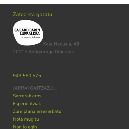
Zatoz eta gozatu
Kale Nagusia, 48
20115 Astigarraga Gipuzkoa
Laguntza behar duzu?
943 550 575
JARRAI GAITZAZU …
Sarrerak erosi
Esperientziak
Zure plana erreserbatu
Nola mugitu
Non lo egin