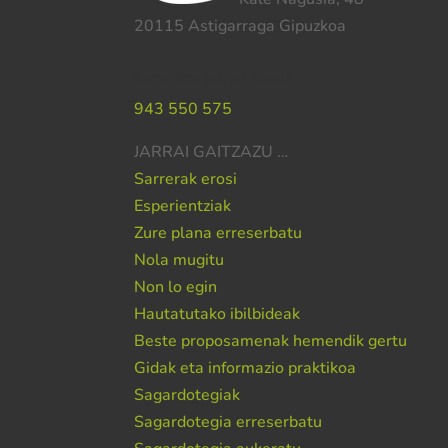
20115 Astigarraga Gipuzkoa
Laguntza behar duzu?
943 550 575
JARRAI GAITZAZU …
Sarrerak erosi
Esperientziak
Zure plana erreserbatu
Nola mugitu
Non lo egin
Hautatutako ibilbideak
Beste proposamenak hemendik gertu
Gidak eta informazio praktikoa
Sagardotegiak
Sagardotegia erreserbatu