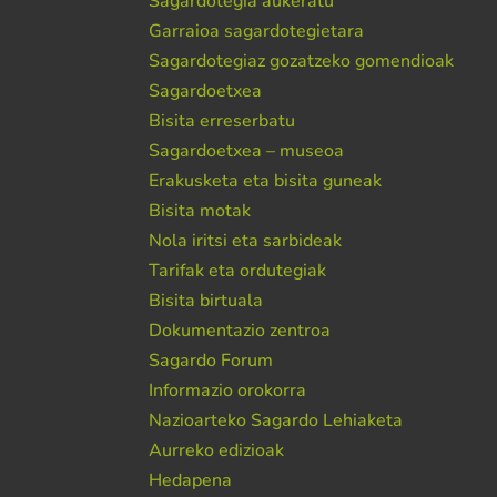
Sagardotegia aukeratu
Garraioa sagardotegietara
Sagardotegiaz gozatzeko gomendioak
Sagardoetxea
Bisita erreserbatu
Sagardoetxea – museoa
Erakusketa eta bisita guneak
Bisita motak
Nola iritsi eta sarbideak
Tarifak eta ordutegiak
Bisita birtuala
Dokumentazio zentroa
Sagardo Forum
Informazio orokorra
Nazioarteko Sagardo Lehiaketa
Aurreko edizioak
Hedapena