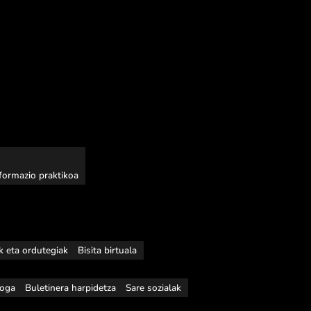
nformazio praktikoa
ak eta ordutegiak
Bisita birtuala
loga
Buletinera harpidetza
Sare sozialak