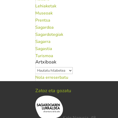
Lehiaketak
Museoak
Prentsa
Sagardoa
Sagardotegiak
Sagarra
Sagastia
Turismoa
Artxiboak
Artxiboak
Nola erreserbatu
Zatoz eta gozatu
Kale Nagusia, 48