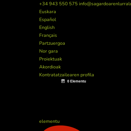
+34 943 550 575
info@sagardoarenlurral
Euskara
Español
English
Français
Partzuergoa
Nor gara
Proiektuak
Akordioak
Kontratatzailearen profila
elementu