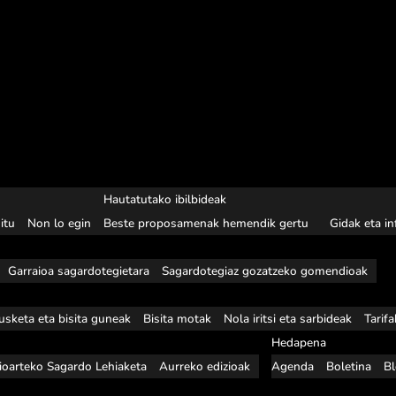
Hautatutako ibilbideak
itu
Non lo egin
Beste proposamenak hemendik gertu
Gidak eta i
Garraioa sagardotegietara
Sagardotegiaz gozatzeko gomendioak
usketa eta bisita guneak
Bisita motak
Nola iritsi eta sarbideak
Tarif
Hedapena
ioarteko Sagardo Lehiaketa
Aurreko edizioak
Agenda
Boletina
B