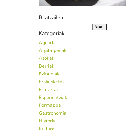
Bilatzailea
Bilatu:
Kategoriak
Agenda
Argitalpenak
Azokak
Berriak
Ekitaldiak
Erakusketak
Errezetak
Esperientziak
Formazioa
Gastronomia
Historia
Kultura