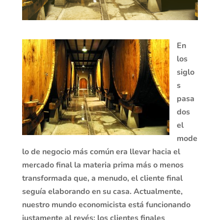
En
los
siglo
s
pasa
dos
el
mode
lo de negocio más común era llevar hacia el
mercado final la materia prima más o menos
transformada que, a menudo, el cliente final
seguía elaborando en su casa. Actualmente,
nuestro mundo economicista está funcionando
justamente al revés: los clientes finales