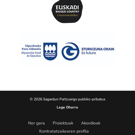
© 2026 Sagardun Partzuergo publiko-pribatua
Lege Oharra
Nor gara
Proiektuak
Akordioak
Kontratatzailearen profila