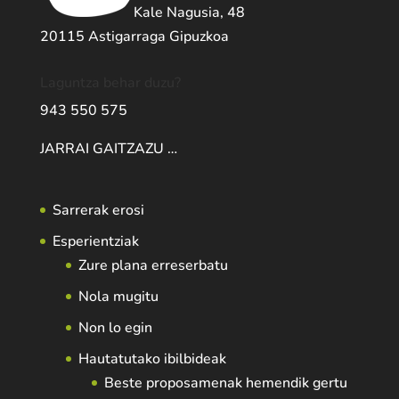
Kale Nagusia, 48
20115 Astigarraga Gipuzkoa
Laguntza behar duzu?
943 550 575
JARRAI GAITZAZU …
Sarrerak erosi
Esperientziak
Zure plana erreserbatu
Nola mugitu
Non lo egin
Hautatutako ibilbideak
Beste proposamenak hemendik gertu