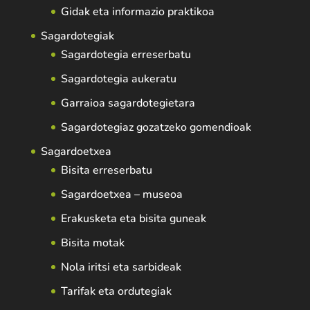
Gidak eta informazio praktikoa
Sagardotegiak
Sagardotegia erreserbatu
Sagardotegia aukeratu
Garraioa sagardotegietara
Sagardotegiaz gozatzeko gomendioak
Sagardoetxea
Bisita erreserbatu
Sagardoetxea – museoa
Erakusketa eta bisita guneak
Bisita motak
Nola iritsi eta sarbideak
Tarifak eta ordutegiak