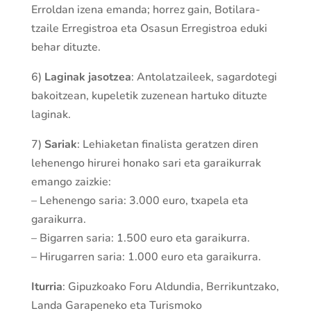
Erroldan izena emanda; horrez gain, Botilara­
tzaile Erregistroa eta Osasun Erregistroa eduki
behar dituzte.
6)
Laginak jasotzea
: Antola­tzaileek, sagardotegi
bakoi­tzean, kupeletik zuzenean hartuko dituzte
laginak.
7)
Sariak
: Lehiaketan finalista gera­tzen diren
lehenengo hirurei honako sari eta garaikurrak
emango zaizkie:
– Lehenengo saria: 3.000 euro, txa­pela eta
garaikurra.
– Bigarren saria: 1.500 euro eta garaikurra.
– Hirugarren saria: 1.000 euro eta garaikurra.
Iturria
: Gipuzkoako Foru Aldundia, Berrikuntzako,
Landa Garapeneko eta Turismoko