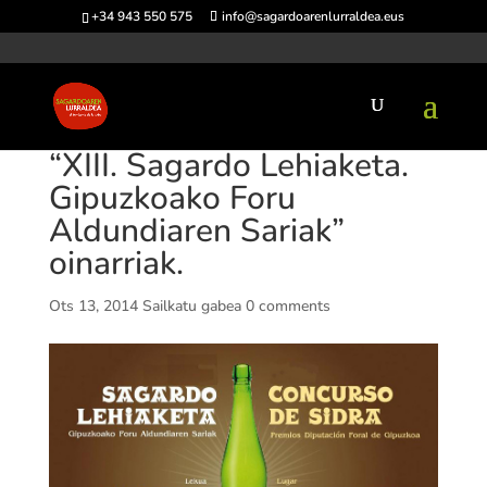
+34 943 550 575
info@sagardoarenlurraldea.eus
“XIII. Sagardo Lehiaketa.
Gipuzkoako Foru
Aldundiaren Sariak”
oinarriak.
Ots 13, 2014
Sailkatu gabea
0 comments