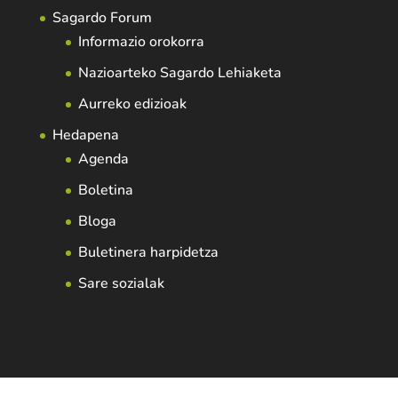
Sagardo Forum
Informazio orokorra
Nazioarteko Sagardo Lehiaketa
Aurreko edizioak
Hedapena
Agenda
Boletina
Bloga
Buletinera harpidetza
Sare sozialak