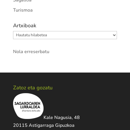
Sagastia
Turismoa
Artxiboak
Artxiboak
Nola erreserbatu
Zatoz eta gozatu
Kale Nagusia, 48
20115 Astigarraga Gipuzkoa