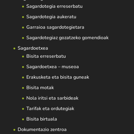
Sagardotegia erreserbatu
Sagardotegia aukeratu
Garraioa sagardotegietara
Sagardotegiaz gozatzeko gomendioak
Sagardoetxea
Bisita erreserbatu
Sagardoetxea – museoa
Erakusketa eta bisita guneak
Bisita motak
Nola iritsi eta sarbideak
Tarifak eta ordutegiak
Bisita birtuala
Dokumentazio zentroa