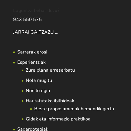
Laguntza behar duzu?
943 550 575
JARRAI GAITZAZU …
Sarrerak erosi
Esperientziak
Zure plana erreserbatu
Nola mugitu
Non lo egin
Hautatutako ibilbideak
Beste proposamenak hemendik gertu
Gidak eta informazio praktikoa
Sagardotegiak