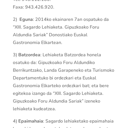
Faxa: 943.426.920.
2)
Eguna
: 2014ko ekainaren 7an ospatuko da
“XIII. Sagardo Lehiaketa. Gipuzkoako Foru
Aldundia Sariak” Donostiako Euskal
Gastronomia Elkartean.
3)
Batzordea
: Lehiaketa Batzor­dea honela
osatuko da: Gipuzkoako Foru Aldundiko
Berrikun­tzako, Landa Garapeneko eta Turismoko
Departamentuko bi ordezkari eta Euskal
Gastronomia Elkarteko ordezkari bat; eta bere
egitekoa izango da “XIII. Sagardo Lehiaketa.
Gipuzkoako Foru Aldundia Sariak” izeneko
lehiaketa kudea­tzea.
4)
Epaimahaia
: Sagardo lehiaketako epaimahaia