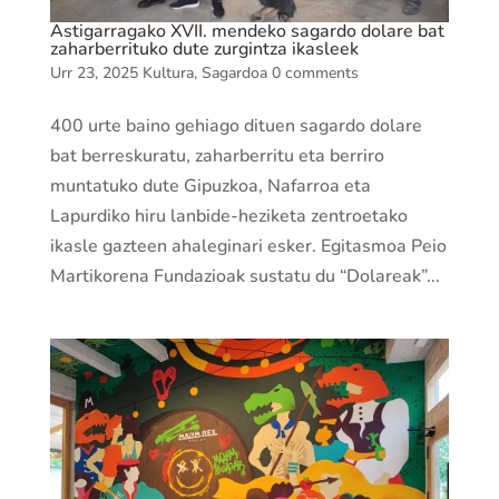
Astigarragako XVII. mendeko sagardo dolare bat
zaharberrituko dute zurgintza ikasleek
Urr 23, 2025
Kultura
,
Sagardoa
0 comments
400 urte baino gehiago dituen sagardo dolare
bat berreskuratu, zaharberritu eta berriro
muntatuko dute Gipuzkoa, Nafarroa eta
Lapurdiko hiru lanbide-heziketa zentroetako
ikasle gazteen ahaleginari esker. Egitasmoa Peio
Martikorena Fundazioak sustatu du “Dolareak”...