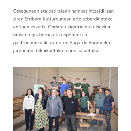
Ostegunean eta ostiralean hainbat hitzaldi izan
ziren Erribera Kulturgunean arlo ezberdinetako
adituen eskutik. Ondare ukigarria eta ukiezina,
museologia berria eta esperientzia
gastronomikoak izan ziren Sagardo Forumeko
jardunaldi teknikoetako lehen saioetako...