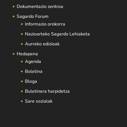
Dokumentazio zentroa
Sagardo Forum
Informazio orokorra
Nazioarteko Sagardo Lehiaketa
Aurreko edizioak
Hedapena
Agenda
Boletina
Bloga
Buletinera harpidetza
Sare sozialak