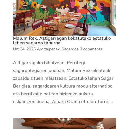
Malum Rex, Astigarragan kokatutako estatuko
lehen sagardo taberna
Urt 24, 2025
Argitalpenak
,
Sagardoa
0 comments
Astigarragako bihotzean, Petritegi
sagardotegiaren ondoan, Malum Rex-ek ateak
zabaldu zituen maiatzean, Estatuko lehen Sagar
Bar gisa, sagardoaren kultura modu alternatibo
eta berritzaile batean bizitzeko aukera
eskaintzen duena. Ainara Otaño eta Jon Torre,...