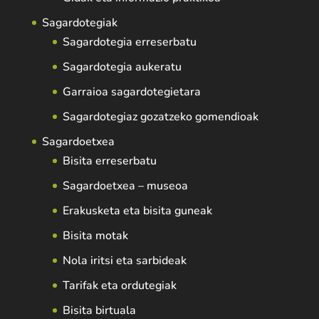
Sagardotegiak
Sagardotegia erreserbatu
Sagardotegia aukeratu
Garraioa sagardotegietara
Sagardotegiaz gozatzeko gomendioak
Sagardoetxea
Bisita erreserbatu
Sagardoetxea – museoa
Erakusketa eta bisita guneak
Bisita motak
Nola iritsi eta sarbideak
Tarifak eta ordutegiak
Bisita birtuala