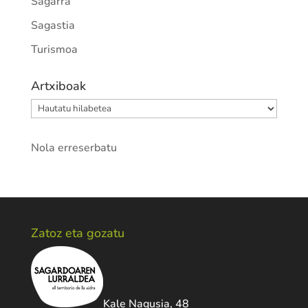
Sagarra
Sagastia
Turismoa
Artxiboak
Artxiboak
Nola erreserbatu
Zatoz eta gozatu
Kale Nagusia, 48