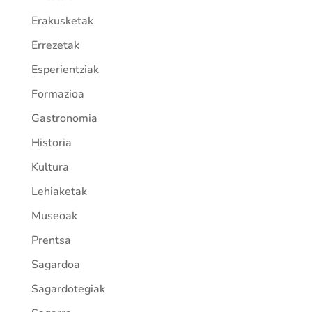
Erakusketak
Errezetak
Esperientziak
Formazioa
Gastronomia
Historia
Kultura
Lehiaketak
Museoak
Prentsa
Sagardoa
Sagardotegiak