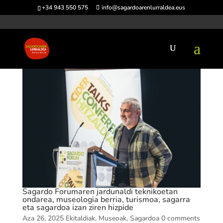
+34 943 550 575
info@sagardoarenlurraldea.eus
Sagardo Forumaren jardunaldi teknikoetan
ondarea, museologia berria, turismoa, sagarra
eta sagardoa izan ziren hizpide
Aza 26, 2025
Ekitaldiak
,
Museoak
,
Sagardoa
0 comments