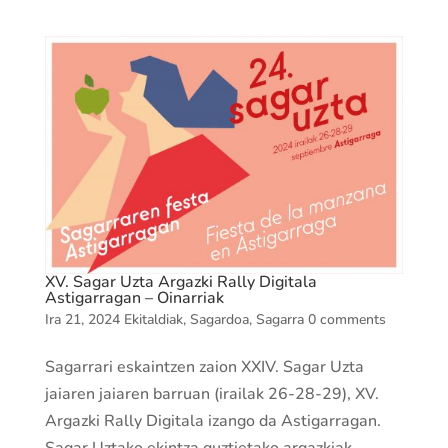
XV. Sagar Uzta Argazki Rally Digitala
Astigarragan – Oinarriak
Ira 21, 2024
Ekitaldiak
,
Sagardoa
,
Sagarra
0 comments
Sagarrari eskaintzen zaion XXIV. Sagar Uzta
jaiaren jaiaren barruan (irailak 26-28-29), XV.
Argazki Rally Digitala izango da Astigarragan.