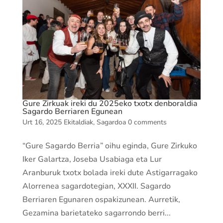
Gure Zirkuak ireki du 2025eko txotx denboraldia
Sagardo Berriaren Egunean
Urt 16, 2025
Ekitaldiak
,
Sagardoa
0 comments
“Gure Sagardo Berria” oihu eginda, Gure Zirkuko
Iker Galartza, Joseba Usabiaga eta Lur
Aranburuk txotx bolada ireki dute Astigarragako
Alorrenea sagardotegian, XXXII. Sagardo
Berriaren Egunaren ospakizunean. Aurretik,
Gezamina barietateko sagarrondo berri...