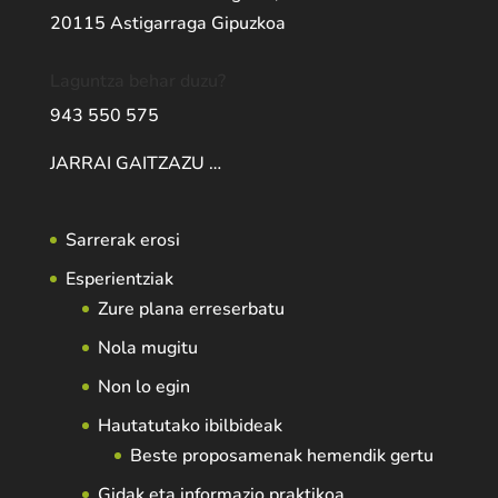
20115 Astigarraga Gipuzkoa
Laguntza behar duzu?
943 550 575
JARRAI GAITZAZU …
Sarrerak erosi
Esperientziak
Zure plana erreserbatu
Nola mugitu
Non lo egin
Hautatutako ibilbideak
Beste proposamenak hemendik gertu
Gidak eta informazio praktikoa