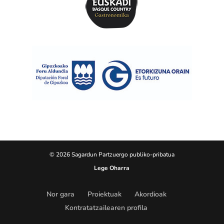
© 2026 Sagardun Partzuergo publiko-pribatua
Lege Oharra
Nor gara
Proiektuak
Akordioak
Kontratatzailearen profila