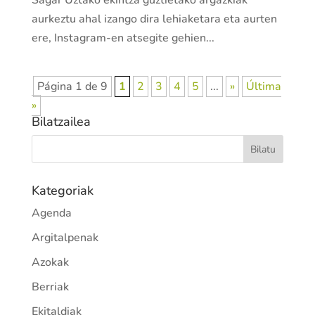
Sagar Uztako ekintza guztietako argazkiak
aurkeztu ahal izango dira lehiaketara eta aurten
ere, Instagram-en atsegite gehien...
Página 1 de 9
1
2
3
4
5
...
»
Última
»
Bilatzailea
Kategoriak
Agenda
Argitalpenak
Azokak
Berriak
Ekitaldiak