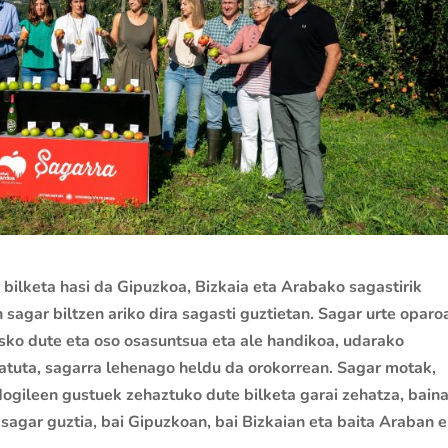
 bilketa hasi da Gipuzkoa, Bizkaia eta
Arabako sagastirik
 sagar biltzen ariko dira
sagasti guztietan. Sagar urte oparo
asko
dute eta oso osasuntsua eta ale handikoa, udarako
ratuta, sagarra lehenago heldu da orokorrean. Sagar motak,
dogileen gustuek zehaztuko dute bilketa
garai zehatza, bain
 sagar guztia, bai
Gipuzkoan, bai Bizkaian eta baita Araban e