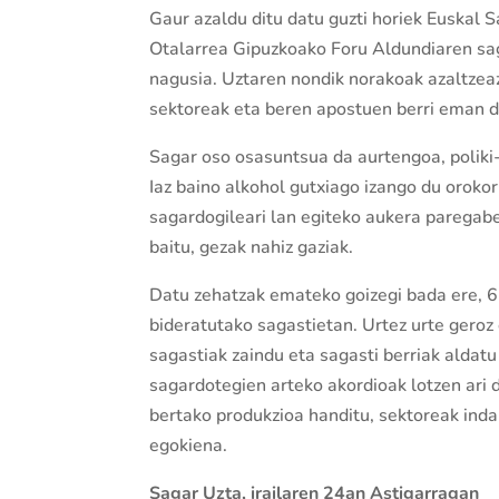
Gaur azaldu ditu datu guzti horiek Euskal 
Otalarrea Gipuzkoako Foru Aldundiaren sa
nagusia. Uztaren nondik norakoak azaltzeaz
sektoreak eta beren apostuen berri eman d
Sagar oso osasuntsua da aurtengoa, poliki-
Iaz baino alkohol gutxiago izango du oroko
sagardogileari lan egiteko aukera paregab
baitu, gezak nahiz gaziak.
Datu zehatzak emateko goizegi bada ere, 6 
bideratutako sagastietan. Urtez urte geroz
sagastiak zaindu eta sagasti berriak aldatu
sagardotegien arteko akordioak lotzen ari d
bertako produkzioa handitu, sektoreak inda
egokiena.
Sagar Uzta, irailaren 24an Astigarragan