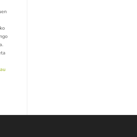
duen
eko
ingo
a.
eta
rau