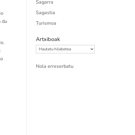
Sagarra
Sagastia
io
n du
Turismoa
Artxiboak
io.
Artxiboak
k
go
Nola erreserbatu