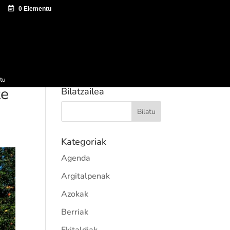
tazio zentroa
Sagardo Forum
Hedapena
tu
te
Bilatzailea
Kategoriak
Agenda
Argitalpenak
Azokak
Berriak