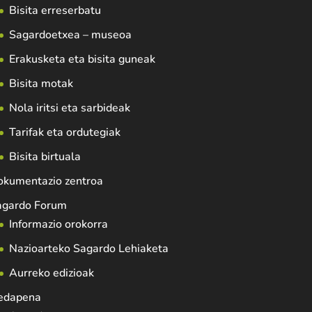
Bisita erreserbatu
Sagardoetxea – museoa
Erakusketa eta bisita guneak
Bisita motak
Nola iritsi eta sarbideak
Tarifak eta ordutegiak
Bisita birtuala
okumentazio zentroa
agardo Forum
Informazio orokorra
Nazioarteko Sagardo Lehiaketa
Aurreko edizioak
edapena