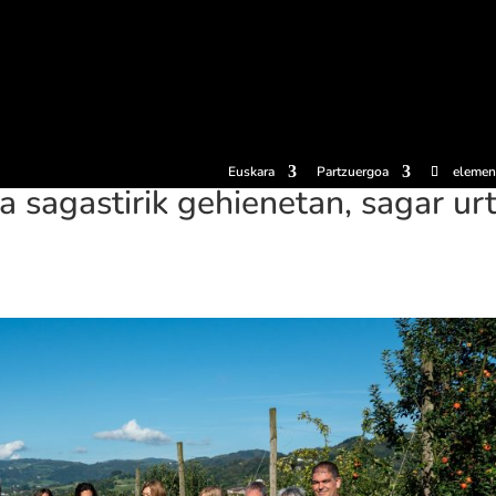
erosi
Esperientziak
Sagardotegiak
Sagardoetxea
Dokumen
Euskara
Partzuergoa
elemen
ra sagastirik gehienetan, sagar ur