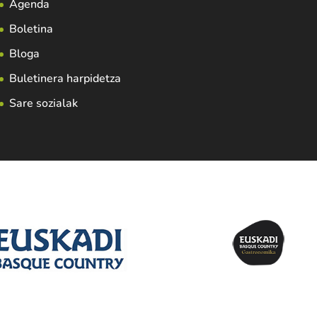
Agenda
Boletina
Bloga
Buletinera harpidetza
Sare sozialak