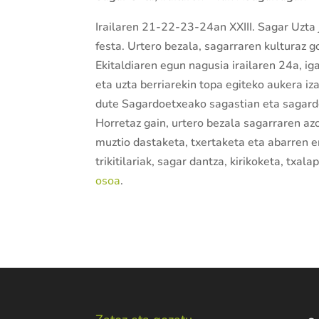
Irailaren 21-22-23-24an XXIII. Sagar Uzta
festa. Urtero bezala, sagarraren kulturaz g
Ekitaldiaren egun nagusia irailaren 24a, i
eta uzta berriarekin topa egiteko aukera iz
dute Sagardoetxeako sagastian eta sagardo
Horretaz gain, urtero bezala sagarraren az
muztio dastaketa, txertaketa eta abarren e
trikitilariak, sagar dantza, kirikoketa, txala
osoa
.