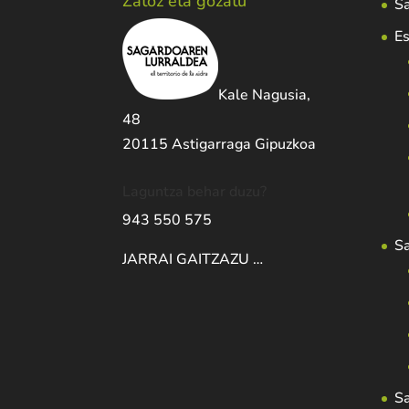
Zatoz eta gozatu
Sa
Es
Kale Nagusia,
48
20115 Astigarraga Gipuzkoa
Laguntza behar duzu?
943 550 575
S
JARRAI GAITZAZU …
S