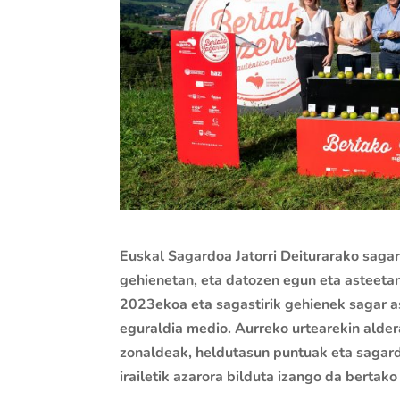
Euskal Sagardoa Jatorri Deiturarako sagar
gehienetan, eta datozen egun eta asteetan
2023ekoa eta sagastirik gehienek sagar 
eguraldia medio. Aurreko
urtearekin alde
zonaldeak, heldutasun puntuak eta sagar
irailetik azarora bilduta izango da bertako