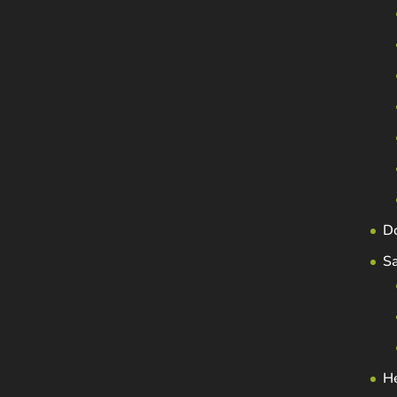
D
S
H