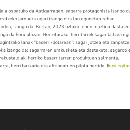
 jaia ospatuko da Astigarragan, sagarra protagonista izango 
ozatzeko jarduera ugari izango dira lau egunetan zehar.
gandea, izango da. Bertan, 2023 uztako lehen muztioa dastatz
ango da Foru plazan. Horretarako, herritarrek sagar biltzea eg
gintzako lanak “baserri-dolarean”: sagar jotzea eta zanpatze
oka izango da: sagarraren erakusketa eta dastaketa, sagardo 
rakustaldiak, herriko baserritarren produktuen salmenta,
parta, herri bazkaria eta afizionatuen pilota partida. I
kusi egita