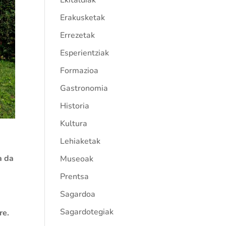
Ekitaldiak
Erakusketak
Errezetak
Esperientziak
Formazioa
Gastronomia
Historia
Kultura
Lehiaketak
a da
Museoak
Prentsa
Sagardoa
a
Sagardotegiak
re.