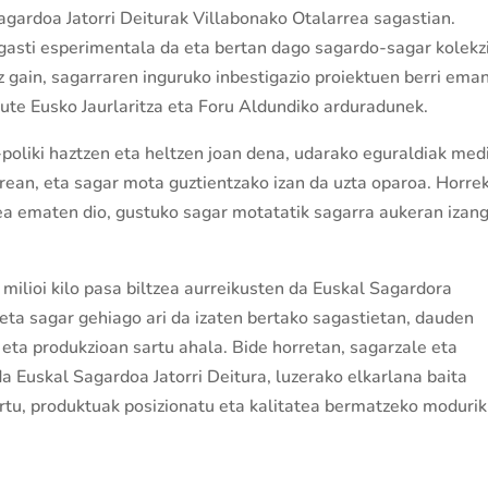
Sagardoa Jatorri Deiturak Villabonako Otalarrea sagastian.
gasti esperimentala da eta bertan dago sagardo-sagar kolekz
 gain, sagarraren inguruko inbestigazio proiektuen berri ema
ute Eusko Jaurlaritza eta Foru Aldundiko arduradunek.
poliki haztzen eta heltzen joan dena, udarako eguraldiak med
rrean, eta sagar mota guztientzako izan da uzta oparoa. Horre
ea ematen dio, gustuko sagar motatatik sagarra aukeran izan
milioi kilo pasa biltzea aurreikusten da Euskal Sagardora
 eta sagar gehiago ari da izaten bertako sagastietan, dauden
 eta produkzioan sartu ahala. Bide horretan, sagarzale eta
a Euskal Sagardoa Jatorri Deitura, luzerako elkarlana baita
rtu, produktuak posizionatu eta kalitatea bermatzeko modurik