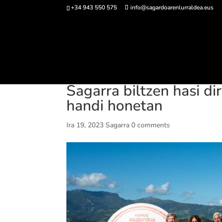
+34 943 550 575
info@sagardoarenlurraldea.eus
Sarrerak 
Sagarra biltzen hasi di
handi honetan
Ira 19, 2023
Sagarra
0 comments