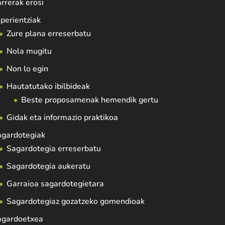
rrerak erosi
perientziak
Zure plana erreserbatu
Nola mugitu
Non lo egin
Hautatutako ibilbideak
Beste proposamenak hemendik gertu
Gidak eta informazio praktikoa
agardotegiak
Sagardotegia erreserbatu
Sagardotegia aukeratu
Garraioa sagardotegietara
Sagardotegiaz gozatzeko gomendioak
agardoetxea