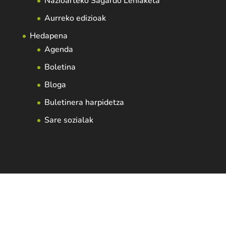
Nazioarteko Sagardo Lehiaketa
Aurreko edizioak
Hedapena
Agenda
Boletina
Bloga
Buletinera harpidetza
Sare sozialak