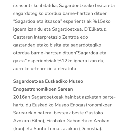
itsasontziko ibilaldia, Sagardoetxeako bisita eta
sagardotegiko otordua barne-hartzen dituen
“Sagardoa eta itsasoa” esperientziak %15eko
igoera izan du eta Sagardoetxea, D’Elikatuz,
Gaztaren Interpretazio Zentroa edo
gaztandegietako bisita eta sagardotegiko
otordua barne-hartzen dituen“Sagardoa eta
gazta” esperientziak %12ko igoera izan du,
aurreko urtearekin alderatuta.
Sagardoetxea Euskadiko Museo
Enogastronomikoen Sarean
2016an Sagardoetxeak hainbat azoketan parte-
hartu du Euskadiko Museo Enogastronomikoen
Sarearekin batera, besteak beste Gustoko
Azokan (Bilbo), Ficobako Gabonetako Azokan
(Irun) eta Santo Tomas azokan (Donostia).