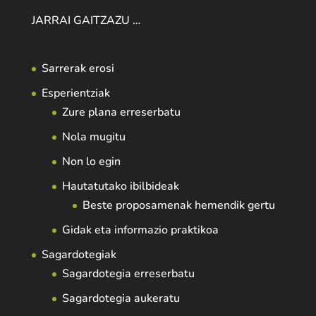
JARRAI GAITZAZU …
Sarrerak erosi
Esperientziak
Zure plana erreserbatu
Nola mugitu
Non lo egin
Hautatutako ibilbideak
Beste proposamenak hemendik gertu
Gidak eta informazio praktikoa
Sagardotegiak
Sagardotegia erreserbatu
Sagardotegia aukeratu