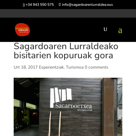
+34 943 550 575
info@sagardoarenlurraldea.eus
Sagardoaren Lurraldeako
bisitarien kopuruak gora
Urt 18, 2017
Esperientziak
,
Turismoa
0 comments