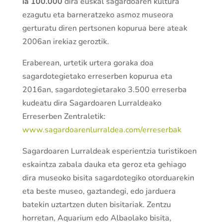
ia 100.000
dira euskal sagardoaren kultura
ezagutu eta barneratzeko asmoz museora
gerturatu diren pertsonen kopurua bere ateak
2006an irekiaz geroztik.
Eraberean, urtetik urtera goraka doa
sagardotegietako erreserben kopurua eta
2016an, sagardotegietarako 3.500 erreserba
kudeatu dira Sagardoaren Lurraldeako
Erreserben Zentraletik:
www.sagardoarenlurraldea.com/erreserbak
Sagardoaren Lurraldeak esperientzia turistikoen
eskaintza zabala dauka eta geroz eta gehiago
dira museoko bisita sagardotegiko otorduarekin
eta beste museo, gaztandegi, edo jarduera
batekin uztartzen duten bisitariak. Zentzu
horretan, Aquarium edo Albaolako bisita,