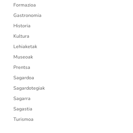
Formazioa
Gastronomia
Historia
Kultura
Lehiaketak
Museoak
Prentsa
Sagardoa
Sagardotegiak
Sagarra
Sagastia
Turismoa