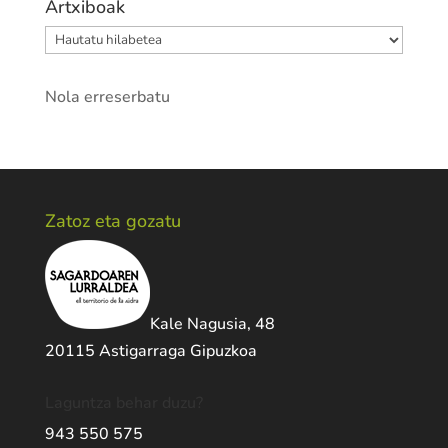
Artxiboak
Artxiboak
Nola erreserbatu
Zatoz eta gozatu
Kale Nagusia, 48
20115 Astigarraga Gipuzkoa
Laguntza behar duzu?
943 550 575