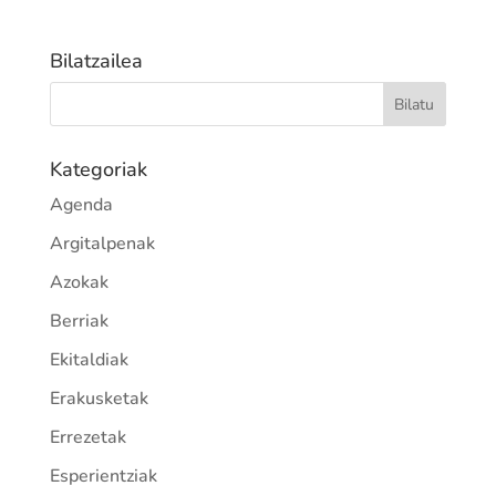
Bilatzailea
Kategoriak
Agenda
Argitalpenak
Azokak
Berriak
Ekitaldiak
Erakusketak
Errezetak
Esperientziak