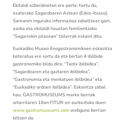
Ekitaldi ezberdinetan ere parte-hartu du,
esaterako Sagardoaren Astean (Ezkio-Itsaso).
Sarearen inguruko informazioa zabaltzeaz gain,
azoka eta ekitaldi hauetan familientzako
“Sagarrekin jolasean” tailerrak eskaini ditu.
Euskadiko Museo Enogastronomikoen eskaintza
bateratua ere sortu da eta bertan 4 ibilbide
gastronomiko bildu dira: “Txotx ibilbidea”,
“Sagardoaren eta gaztaren ibilbidea”,
“Gastronomia eta merkatuen ibilbidea” eta
“Euskadiko ardoen ibilbidea”. Eskaintza zabal
hau, GASTROMUSEUMS marka berriak
urtarrilaren 18an FITUR-en aurkeztuko duen
www.gastromuseums.com
webgune berrian
biltzen da.