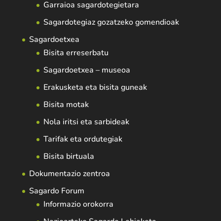
Garraioa sagardotegietara
Sagardotegiaz gozatzeko gomendioak
Sagardoetxea
Bisita erreserbatu
Sagardoetxea – museoa
Erakusketa eta bisita guneak
Bisita motak
Nola iritsi eta sarbideak
Tarifak eta ordutegiak
Bisita birtuala
Dokumentazio zentroa
Sagardo Forum
Informazio orokorra