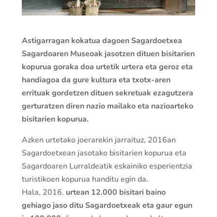
Astigarragan kokatua dagoen Sagardoetxea
Sagardoaren Museoak jasotzen dituen bisitarien
kopurua goraka doa urtetik urtera eta geroz eta
handiagoa da gure kultura eta txotx-aren
errituak gordetzen dituen sekretuak ezagutzera
gerturatzen diren nazio mailako eta nazioarteko
bisitarien kopurua.
Azken urtetako joerarekin jarraituz, 2016an
Sagardoetxean jasotako bisitarien kopurua eta
Sagardoaren Lurraldeatik eskainiko esperientzia
turistikoen kopurua handitu egin da.
Hala, 2016.
urtean 12.000 bisitari baino
gehiago jaso ditu Sagardoetxeak eta gaur egun