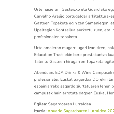
Urte hasieran, Gasteizko eta Guardiako ego
Carvalho Araújo portugaldar arkitektura-est
Gazteen Topaketa egin zen Samaniegon, eta
Upeltegien Kontseilua aurkeztu zuen, eta 
profesionalen topaketa.
Urte amaieran mugarri ugari izan ziren, h
Education Trust-ekin bere prestakuntza ku
Talentu Gazteen hirugarren Topaketa egite
Abenduan, EDA Drinks & Wine Campusek sag
profesionalei, Euskal Sagardoa DOrekin la
espainiarreko sagardo ziurtatuaren lehen 
campusak hain errotuta dagoen Euskal Herri
Egilea
: Sagardoaren Lurraldea
Iturria:
Anuario Sagardoaren Lurraldea 20