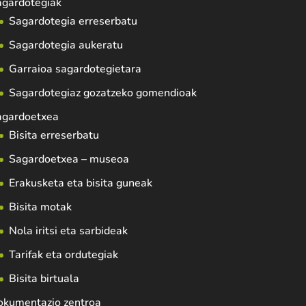
agardotegiak
Sagardotegia erreserbatu
Sagardotegia aukeratu
Garraioa sagardotegietara
Sagardotegiaz gozatzeko gomendioak
agardoetxea
Bisita erreserbatu
Sagardoetxea – museoa
Erakusketa eta bisita guneak
Bisita motak
Nola iritsi eta sarbideak
Tarifak eta ordutegiak
Bisita birtuala
okumentazio zentroa