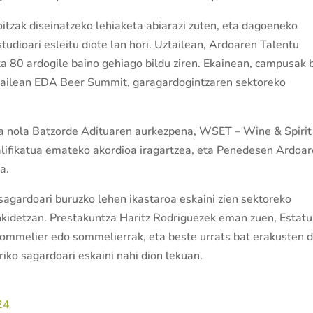
itzak diseinatzeko lehiaketa abiarazi zuten, eta dagoeneko
udioari esleitu diote lan hori. Uztailean, Ardoaren Talentu
 80 ardogile baino gehiago bildu ziren. Ekainean, campusak 
irailean EDA Beer Summit, garagardogintzaren sektoreko
ala nola Batzorde Adituaren aurkezpena, WSET – Wine & Spirit
alifikatua emateko akordioa iragartzea, eta Penedesen Ardoa
a.
ardoari buruzko lehen ikastaroa eskaini zien sektoreko
nkidetzan. Prestakuntza Haritz Rodriguezek eman zuen, Estatu
pommelier edo sommelierrak, eta beste urrats bat erakusten 
ko sagardoari eskaini nahi dion lekuan.
24