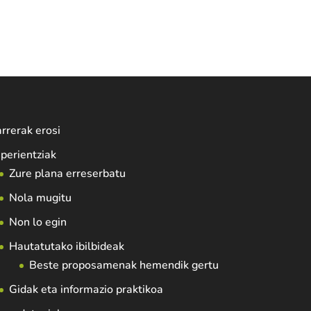
rrerak erosi
perientziak
Zure plana erreserbatu
Nola mugitu
Non lo egin
Hautatutako ibilbideak
Beste proposamenak hemendik gertu
Gidak eta informazio praktikoa