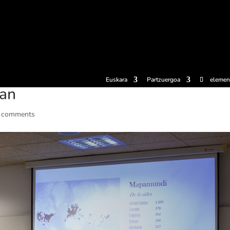
erosi
Esperientziak
Sagardotegiak
Sagardoetxea
Dokumen
Euskara
Partzuergoa
elemen
ean
 comments