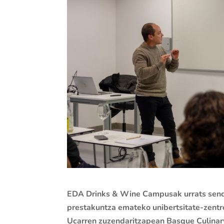
EDA Drinks & Wine Campusak urrats sendo
prestakuntza emateko unibertsitate-zentro
Ucarren zuzendaritzapean Basque Culinary