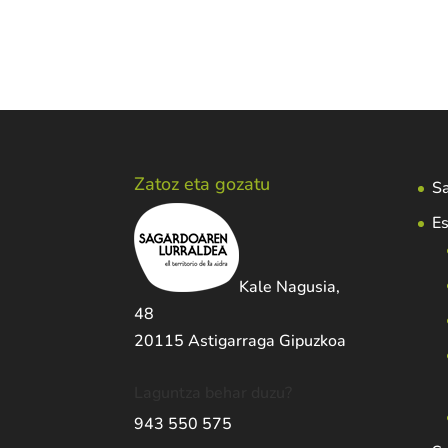
Zatoz eta gozatu
Sa
Es
Kale Nagusia,
48
20115 Astigarraga Gipuzkoa
Laguntza behar duzu?
943 550 575