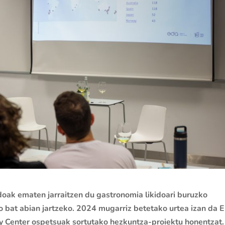
ak ematen jarraitzen du gastronomia likidoari buruzko
 bat abian jartzeko. 2024 mugarriz betetako urtea izan da E
 Center ospetsuak sortutako hezkuntza-proiektu honentzat.