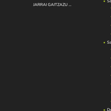
S
JARRAI GAITZAZU …
S
D