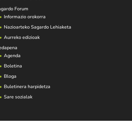
agardo Forum
Informazio orokorra
Nazioarteko Sagardo Lehiaketa
Aurreko edizioak
edapena
Agenda
Boletina
Bloga
Buletinera harpidetza
Sare sozialak