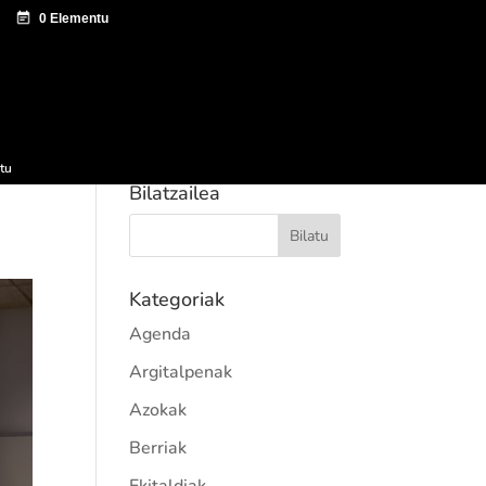
tazio zentroa
Sagardo Forum
Hedapena
tu
Bilatzailea
Kategoriak
Agenda
Argitalpenak
Azokak
Berriak