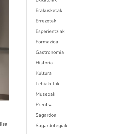
Ekitaldiak
Erakusketak
Errezetak
Esperientziak
Formazioa
Gastronomia
Historia
Kultura
Lehiaketak
Museoak
Prentsa
Sagardoa
lisa
Sagardotegiak