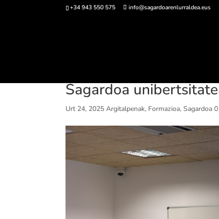
+34 943 550 575
info@sagardoarenlurraldea.eus
Sarrerak 
Sagardoa unibertsitat
Urt 24, 2025
Argitalpenak
,
Formazioa
,
Sagardoa
0