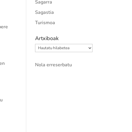
Sagarra
Sagastia
Turismoa
bere
Artxiboak
Artxiboak
ren
Nola erreserbatu
du