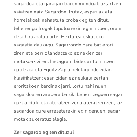
sagardoa eta garagardoaren munduak uztartzen
saiatzen naiz. Sagardoei frutak, espeziak eta
horrelakoak nahastuta probak egiten ditut,
lehenengo frogak lupuluarekin egin nituen, orain
dela hiruzpalau urte. Hektarea eskaseko
sagastia daukagu. Sagarrondo pare bat erori
ziren eta berriz landatzeko ez nekien zer
motakoak ziren. Instagram bidez aritu nintzen
galdezka eta Egoitz Zapiainek lagundu zidan
klasifikatzen; esan zidan ez neukala zertan
eroritakoen berdinak jarri, lortu nahi nuen
sagardoaren arabera baizik. Lehen, zegoen sagar
guztia bildu eta ateratzen zena ateratzen zen; iaz
sagardoa gure errezetarekin egin genuen, sagar
motak aukeratuz alegia.
Zer sagardo egiten dituzu?