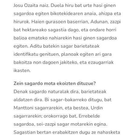
Josu Ozaita naiz. Duela hiru bat urte hasi ginen
sagardoa egiten bikotekidearen anaia, ahizpa eta
hirurok. Haien gurasoen baserrian, Adunan, zazpi
bat hektareako sagastia dago, eta ondare horri
balioa emateko nahiarekin hasi ginen sagardoa
egiten. Aditu batekin sagar barietateak
identifikatu genituen, planoak egiten ari gara
bakoitza non dagoen jakiteko, eta ezaugarriak
ikasten.
Zein sagardo mota ekoizten dituzue?
Denak sagardo naturalak dira, barietateak
aldatzen dira. Bi sagar-bakarreko ditugu, bat
Manttoni sagarrarekin, eta bestea, Urdin
sagarrarekin; orokorrago bat, Errebelde
sagardoa, sei-zazpi sagar motarekin egina.
Sagastian bertan erabakitzen dugu ze nahasketa