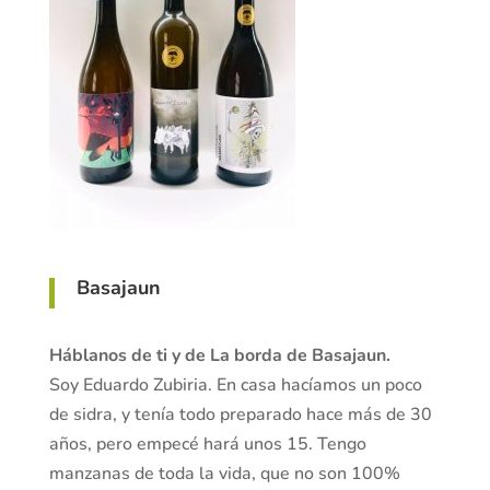
Basajaun
Háblanos de ti y de La borda de Basajaun.
Soy Eduardo Zubiria. En casa hacíamos un poco
de sidra, y tenía todo preparado hace más de 30
años, pero empecé hará unos 15. Tengo
manzanas de toda la vida, que no son 100%