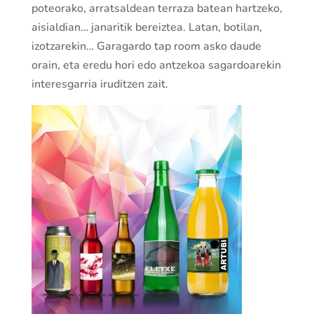
poteorako, arratsaldean terraza batean hartzeko,
aisialdian… janaritik bereiztea. Latan, botilan,
izotzarekin… Garagardo tap room asko daude
orain, eta eredu hori edo antzekoa sagardoarekin
interesgarria iruditzen zait.