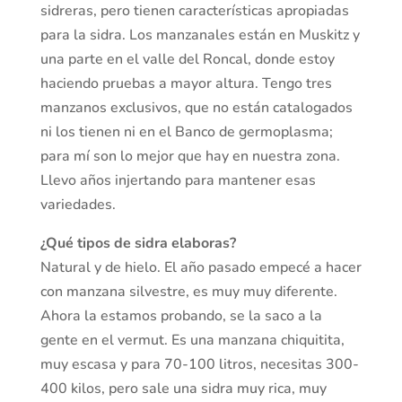
sidreras, pero tienen características apropiadas
para la sidra. Los manzanales están en Muskitz y
una parte en el valle del Roncal, donde estoy
haciendo pruebas a mayor altura. Tengo tres
manzanos exclusivos, que no están catalogados
ni los tienen ni en el Banco de germoplasma;
para mí son lo mejor que hay en nuestra zona.
Llevo años injertando para mantener esas
variedades.
¿Qué tipos de sidra elaboras?
Natural y de hielo. El año pasado empecé a hacer
con manzana silvestre, es muy muy diferente.
Ahora la estamos probando, se la saco a la
gente en el vermut. Es una manzana chiquitita,
muy escasa y para 70-100 litros, necesitas 300-
400 kilos, pero sale una sidra muy rica, muy