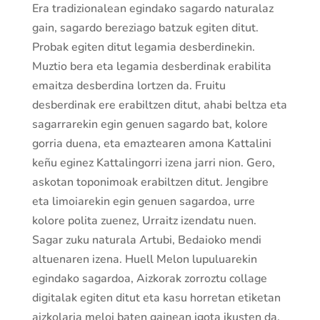
Era tradizionalean egindako sagardo naturalaz
gain, sagardo bereziago batzuk egiten ditut.
Probak egiten ditut legamia desberdinekin.
Muztio bera eta legamia desberdinak erabilita
emaitza desberdina lortzen da. Fruitu
desberdinak ere erabiltzen ditut, ahabi beltza eta
sagarrarekin egin genuen sagardo bat, kolore
gorria duena, eta emaztearen amona Kattalini
keñu eginez Kattalingorri izena jarri nion. Gero,
askotan toponimoak erabiltzen ditut. Jengibre
eta limoiarekin egin genuen sagardoa, urre
kolore polita zuenez, Urraitz izendatu nuen.
Sagar zuku naturala Artubi, Bedaioko mendi
altuenaren izena. Huell Melon lupuluarekin
egindako sagardoa, Aizkorak zorroztu collage
digitalak egiten ditut eta kasu horretan etiketan
aizkolaria meloi baten gainean igota ikusten da.