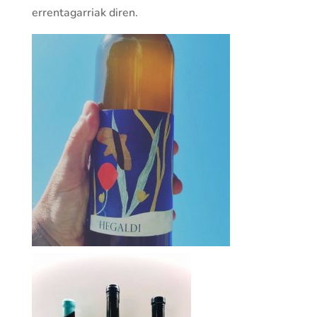
errentagarriak diren.