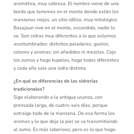
aromática, muy sabrosa. El nombre viene de una
borda que tenemos en el monte donde están los
manzanos viejos, un sitio idílico, muy mitológico.
Basajaun vive en el monte, escondido, nadie lo
ve. Son sidras muy diferentes a lo que estamos
acostumbrados: distintos paladares, gustos,
colores y aromas; sin añadidos ni mezclas. Cojo
los zumos y hago kupelas, hago todas diferentes
y cada año sale una sidra distinta.
¿En qué os diferencias de las sidrerías
tradicionales?
Sigo elaborando a la antigua usanza, con
prensada larga, de cuatro-seis días, porque
extraigo todo de la manzana. De esa forma los
aromas y lo que deja la piel se va transmitiendo
al zumo. Es más laborioso, pero es lo que hago.