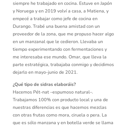
siempre he trabajado en cocina. Estuve en Japón
y Noruega y en 2019 volví a casa, a Matiena, y
empecé a trabajar como jefe de cocina en
Durango. Trabé una buena amistad con un
proveedor de la zona, que me propuso hacer algo
en un manzanal que le cedieron. Llevaba un
tiempo experimentando con fermentaciones y
me interesaba ese mundo. Omar, que lleva la
parte estratégica, trabajaba conmigo y decidimos
dejarlo en mayo-junio de 2021.
¿Qué tipo de sidras elaboráis?
Hacemos Pét-nat –espumoso natural–.
Trabajamos 100% con producto local y una de
nuestras diferencias es que hacemos mezclas
con otras frutas como mora, ciruela o pera. La
que es sólo manzana y en botella verde se llama