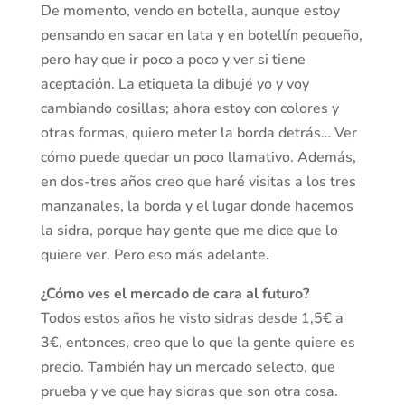
De momento, vendo en botella, aunque estoy
pensando en sacar en lata y en botellín pequeño,
pero hay que ir poco a poco y ver si tiene
aceptación. La etiqueta la dibujé yo y voy
cambiando cosillas; ahora estoy con colores y
otras formas, quiero meter la borda detrás… Ver
cómo puede quedar un poco llamativo. Además,
en dos-tres años creo que haré visitas a los tres
manzanales, la borda y el lugar donde hacemos
la sidra, porque hay gente que me dice que lo
quiere ver. Pero eso más adelante.
¿Cómo ves el mercado de cara al futuro?
Todos estos años he visto sidras desde 1,5€ a
3€, entonces, creo que lo que la gente quiere es
precio. También hay un mercado selecto, que
prueba y ve que hay sidras que son otra cosa.