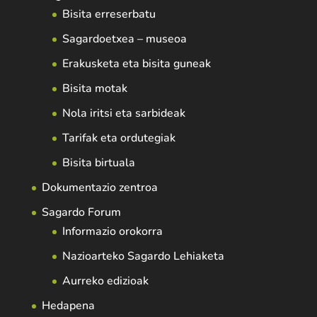
Bisita erreserbatu
Sagardoetxea – museoa
Erakusketa eta bisita guneak
Bisita motak
Nola iritsi eta sarbideak
Tarifak eta ordutegiak
Bisita birtuala
Dokumentazio zentroa
Sagardo Forum
Informazio orokorra
Nazioarteko Sagardo Lehiaketa
Aurreko edizioak
Hedapena