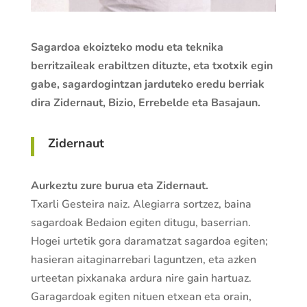
Sagardoa ekoizteko modu eta teknika
berritzaileak erabiltzen dituzte, eta txotxik egin
gabe, sagardogintzan jarduteko eredu berriak
dira Zidernaut, Bizio, Errebelde eta Basajaun.
Zidernaut
Aurkeztu zure burua eta Zidernaut.
Txarli Gesteira naiz. Alegiarra sortzez, baina
sagardoak Bedaion egiten ditugu, baserrian.
Hogei urtetik gora daramatzat sagardoa egiten;
hasieran aitaginarrebari laguntzen, eta azken
urteetan pixkanaka ardura nire gain hartuaz.
Garagardoak egiten nituen etxean eta orain,