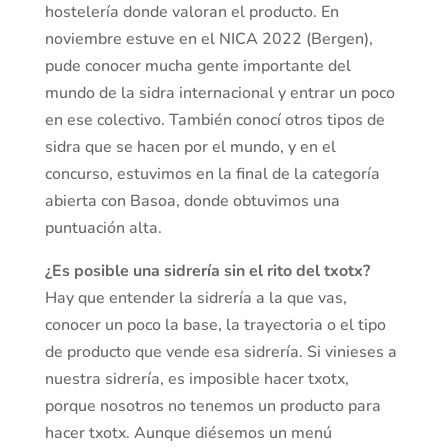
hostelería donde valoran el producto. En
noviembre estuve en el NICA 2022 (Bergen),
pude conocer mucha gente importante del
mundo de la sidra internacional y entrar un poco
en ese colectivo. También conocí otros tipos de
sidra que se hacen por el mundo, y en el
concurso, estuvimos en la final de la categoría
abierta con Basoa, donde obtuvimos una
puntuación alta.
¿Es posible una sidrería sin el rito del txotx?
Hay que entender la sidrería a la que vas,
conocer un poco la base, la trayectoria o el tipo
de producto que vende esa sidrería. Si vinieses a
nuestra sidrería, es imposible hacer txotx,
porque nosotros no tenemos un producto para
hacer txotx. Aunque diésemos un menú