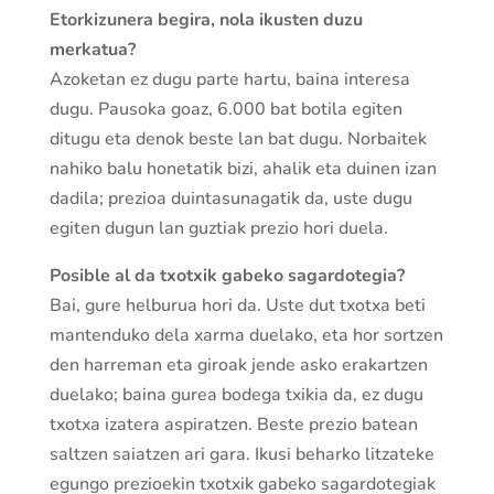
Etorkizunera begira, nola ikusten duzu
merkatua?
Azoketan ez dugu parte hartu, baina interesa
dugu. Pausoka goaz, 6.000 bat botila egiten
ditugu eta denok beste lan bat dugu. Norbaitek
nahiko balu honetatik bizi, ahalik eta duinen izan
dadila; prezioa duintasunagatik da, uste dugu
egiten dugun lan guztiak prezio hori duela.
Posible al da txotxik gabeko sagardotegia?
Bai, gure helburua hori da. Uste dut txotxa beti
mantenduko dela xarma duelako, eta hor sortzen
den harreman eta giroak jende asko erakartzen
duelako; baina gurea bodega txikia da, ez dugu
txotxa izatera aspiratzen. Beste prezio batean
saltzen saiatzen ari gara. Ikusi beharko litzateke
egungo prezioekin txotxik gabeko sagardotegiak