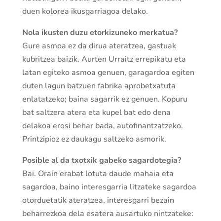
duen kolorea ikusgarriagoa delako.
Nola ikusten duzu etorkizuneko merkatua?
Gure asmoa ez da dirua ateratzea, gastuak
kubritzea baizik. Aurten Urraitz errepikatu eta
latan egiteko asmoa genuen, garagardoa egiten
duten lagun batzuen fabrika aprobetxatuta
enlatatzeko; baina sagarrik ez genuen. Kopuru
bat saltzera atera eta kupel bat edo dena
delakoa erosi behar bada, autofinantzatzeko.
Printzipioz ez daukagu saltzeko asmorik.
Posible al da txotxik gabeko sagardotegia?
Bai. Orain erabat lotuta daude mahaia eta
sagardoa, baino interesgarria litzateke sagardoa
otorduetatik ateratzea, interesgarri bezain
beharrezkoa dela esatera ausartuko nintzateke: