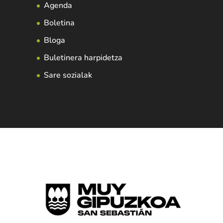
Agenda
Boletina
Bloga
Buletinera harpidetza
Sare sozialak