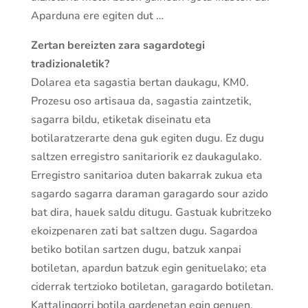
Aparduna ere egiten dut …
Zertan bereizten zara sagardotegi
tradizionaletik?
Dolarea eta sagastia bertan daukagu, KM0.
Prozesu oso artisaua da, sagastia zaintzetik,
sagarra bildu, etiketak diseinatu eta
botilaratzerarte dena guk egiten dugu. Ez dugu
saltzen erregistro sanitariorik ez daukagulako.
Erregistro sanitarioa duten bakarrak zukua eta
sagardo sagarra daraman garagardo sour azido
bat dira, hauek saldu ditugu. Gastuak kubritzeko
ekoizpenaren zati bat saltzen dugu. Sagardoa
betiko botilan sartzen dugu, batzuk xanpai
botiletan, apardun batzuk egin genituelako; eta
ciderrak tertzioko botiletan, garagardo botiletan.
Kattalingorri botila gardenetan egin genuen,