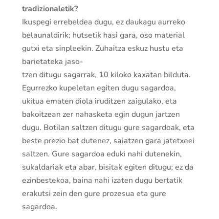
tradizionaletik?
Ikuspegi errebeldea dugu, ez daukagu aurreko
belaunaldirik; hutsetik hasi gara, oso material
gutxi eta sinpleekin. Zuhaitza eskuz hustu eta
barietateka jaso-
tzen ditugu sagarrak, 10 kiloko kaxatan bilduta.
Egurrezko kupeletan egiten dugu sagardoa,
ukitua ematen diola iruditzen zaigulako, eta
bakoitzean zer nahasketa egin dugun jartzen
dugu. Botilan saltzen ditugu gure sagardoak, eta
beste prezio bat dutenez, saiatzen gara jatetxeei
saltzen. Gure sagardoa eduki nahi dutenekin,
sukaldariak eta abar, bisitak egiten ditugu; ez da
ezinbestekoa, baina nahi izaten dugu bertatik
erakutsi zein den gure prozesua eta gure
sagardoa.