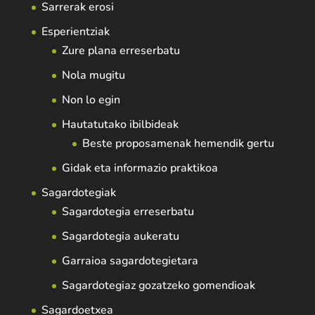
Sarrerak erosi
Esperientziak
Zure plana erreserbatu
Nola mugitu
Non lo egin
Hautatutako ibilbideak
Beste proposamenak hemendik gertu
Gidak eta informazio praktikoa
Sagardotegiak
Sagardotegia erreserbatu
Sagardotegia aukeratu
Garraioa sagardotegietara
Sagardotegiaz gozatzeko gomendioak
Sagardoetxea