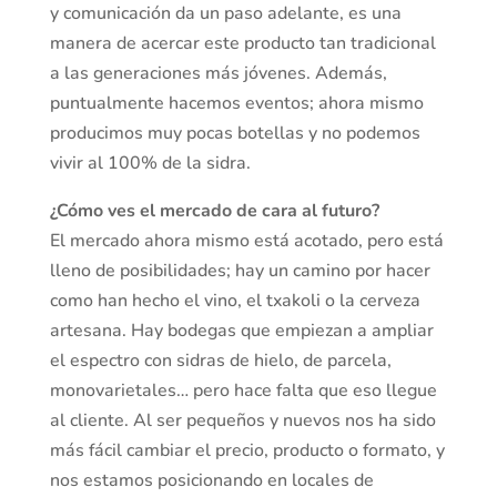
y comunicación da un paso adelante, es una
manera de acercar este producto tan tradicional
a las generaciones más jóvenes. Además,
puntualmente hacemos eventos; ahora mismo
producimos muy pocas botellas y no podemos
vivir al 100% de la sidra.
¿Cómo ves el mercado de cara al futuro?
El mercado ahora mismo está acotado, pero está
lleno de posibilidades; hay un camino por hacer
como han hecho el vino, el txakoli o la cerveza
artesana. Hay bodegas que empiezan a ampliar
el espectro con sidras de hielo, de parcela,
monovarietales… pero hace falta que eso llegue
al cliente. Al ser pequeños y nuevos nos ha sido
más fácil cambiar el precio, producto o formato, y
nos estamos posicionando en locales de