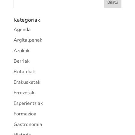
Kategoriak
Agenda
Argitalpenak
Azokak
Berriak
Ekitaldiak
Erakusketak
Errezetak
Esperientziak
Formazioa
Gastronomia
Historia