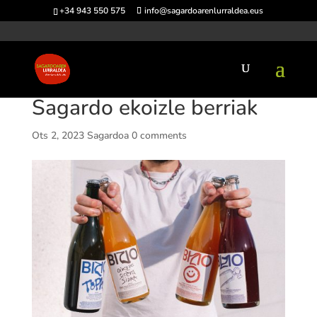
+34 943 550 575
info@sagardoarenlurraldea.eus
Sagardo ekoizle berriak
Ots 2, 2023
Sagardoa
0 comments