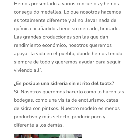
Hemos presentado a varios concursos y hemos
conseguido medallas. Lo que nosotros hacemos
es totalmente diferente y al no llevar nada de
química ni añadidos tiene su mercado, limitado.
Las grandes producciones son las que dan
rendimiento económico, nosotros queremos
apoyar la vida en el pueblo, donde hemos tenido
siempre de todo y queremos ayudar para seguir
viviendo allí.
¿Es posible una sidrería sin el rito del txotx?
Sí. Nosotros queremos hacerlo como lo hacen las
bodegas, como una visita de enoturismo, catas
de sidra con pintxos. Nuestro modelo es menos
productivo y más selecto, producir poco y
diferente a los demás.