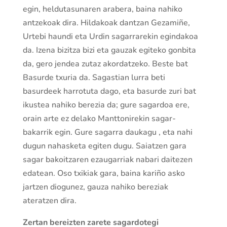
egin, heldutasunaren arabera, baina nahiko
antzekoak dira. Hildakoak dantzan Gezamiñe,
Urtebi haundi eta Urdin sagarrarekin egindakoa
da. Izena bizitza bizi eta gauzak egiteko gonbita
da, gero jendea zutaz akordatzeko. Beste bat
Basurde txuria da. Sagastian lurra beti
basurdeek harrotuta dago, eta basurde zuri bat
ikustea nahiko berezia da; gure sagardoa ere,
orain arte ez delako Manttonirekin sagar-
bakarrik egin. Gure sagarra daukagu , eta nahi
dugun nahasketa egiten dugu. Saiatzen gara
sagar bakoitzaren ezaugarriak nabari daitezen
edatean. Oso txikiak gara, baina kariño asko
jartzen diogunez, gauza nahiko bereziak
ateratzen dira.
Zertan bereizten zarete sagardotegi