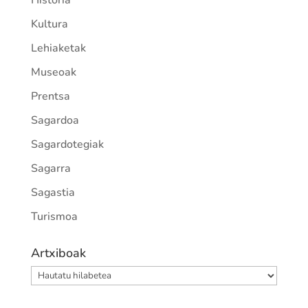
Kultura
Lehiaketak
Museoak
Prentsa
Sagardoa
Sagardotegiak
Sagarra
Sagastia
Turismoa
Artxiboak
Artxiboak