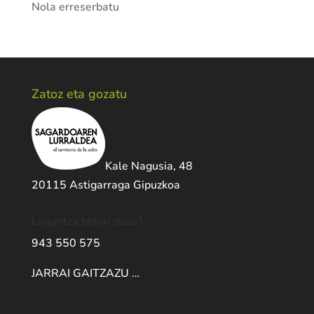
Nola erreserbatu
Zatoz eta gozatu
Kale Nagusia, 48
20115 Astigarraga Gipuzkoa
Laguntza behar duzu?
943 550 575
JARRAI GAITZAZU …