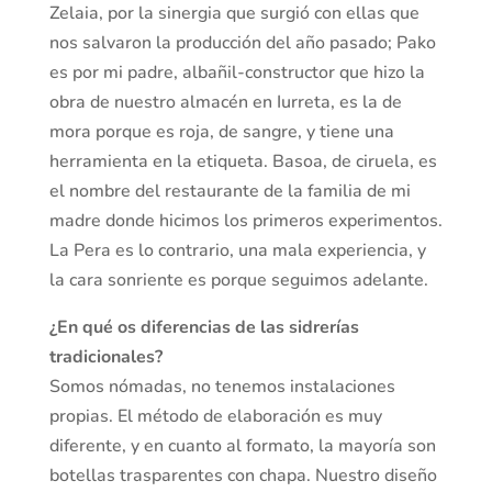
Zelaia, por la sinergia que surgió con ellas que
nos salvaron la producción del año pasado; Pako
es por mi padre, albañil-constructor que hizo la
obra de nuestro almacén en Iurreta, es la de
mora porque es roja, de sangre, y tiene una
herramienta en la etiqueta. Basoa, de ciruela, es
el nombre del restaurante de la familia de mi
madre donde hicimos los primeros experimentos.
La Pera es lo contrario, una mala experiencia, y
la cara sonriente es porque seguimos adelante.
¿En qué os diferencias de las sidrerías
tradicionales?
Somos nómadas, no tenemos instalaciones
propias. El método de elaboración es muy
diferente, y en cuanto al formato, la mayoría son
botellas trasparentes con chapa. Nuestro diseño