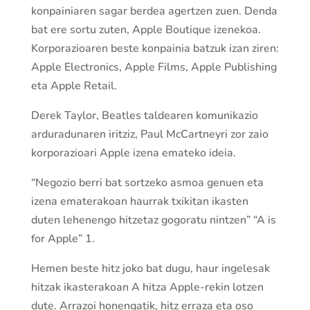
konpainiaren sagar berdea agertzen zuen. Denda
bat ere sortu zuten, Apple Boutique izenekoa.
Korporazioaren beste konpainia batzuk izan ziren:
Apple Electronics, Apple Films, Apple Publishing
eta Apple Retail.
Derek Taylor, Beatles taldearen komunikazio
arduradunaren iritziz, Paul McCartneyri zor zaio
korporazioari Apple izena emateko ideia.
“Negozio berri bat sortzeko asmoa genuen eta
izena ematerakoan haurrak txikitan ikasten
duten lehenengo hitzetaz gogoratu nintzen” “A is
for Apple” 1.
Hemen beste hitz joko bat dugu, haur ingelesak
hitzak ikasterakoan A hitza Apple-rekin lotzen
dute. Arrazoi honengatik, hitz erraza eta oso