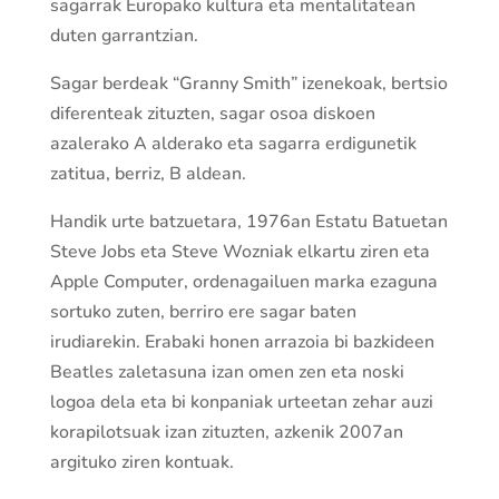
sagarrak Europako kultura eta mentalitatean
duten garrantzian.
Sagar berdeak “Granny Smith” izenekoak, bertsio
diferenteak zituzten, sagar osoa diskoen
azalerako A alderako eta sagarra erdigunetik
zatitua, berriz, B aldean.
Handik urte batzuetara, 1976an Estatu Batuetan
Steve Jobs eta Steve Wozniak elkartu ziren eta
Apple Computer, ordenagailuen marka ezaguna
sortuko zuten, berriro ere sagar baten
irudiarekin. Erabaki honen arrazoia bi bazkideen
Beatles zaletasuna izan omen zen eta noski
logoa dela eta bi konpaniak urteetan zehar auzi
korapilotsuak izan zituzten, azkenik 2007an
argituko ziren kontuak.