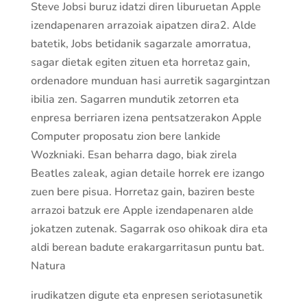
Steve Jobsi buruz idatzi diren liburuetan Apple
izendapenaren arrazoiak aipatzen dira2. Alde
batetik, Jobs betidanik sagarzale amorratua,
sagar dietak egiten zituen eta horretaz gain,
ordenadore munduan hasi aurretik sagargintzan
ibilia zen. Sagarren mundutik zetorren eta
enpresa berriaren izena pentsatzerakon Apple
Computer proposatu zion bere lankide
Wozkniaki. Esan beharra dago, biak zirela
Beatles zaleak, agian detaile horrek ere izango
zuen bere pisua. Horretaz gain, baziren beste
arrazoi batzuk ere Apple izendapenaren alde
jokatzen zutenak. Sagarrak oso ohikoak dira eta
aldi berean badute erakargarritasun puntu bat.
Natura
irudikatzen digute eta enpresen seriotasunetik