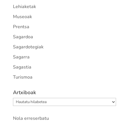
Lehiaketak
Museoak
Prentsa
Sagardoa
Sagardotegiak
Sagarra
Sagastia
Turismoa
Artxiboak
Artxiboak
Nola erreserbatu