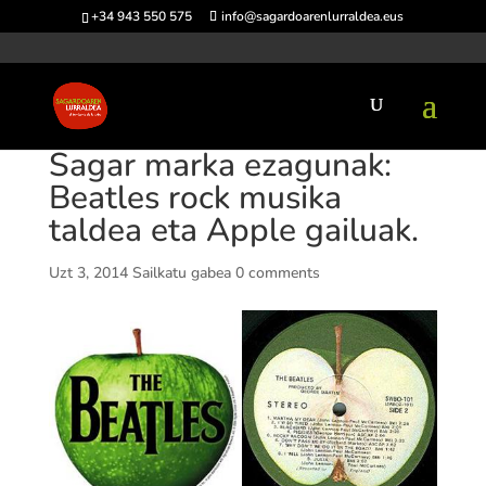
+34 943 550 575
info@sagardoarenlurraldea.eus
Sagar marka ezagunak:
Beatles rock musika
taldea eta Apple gailuak.
Uzt 3, 2014
Sailkatu gabea
0 comments