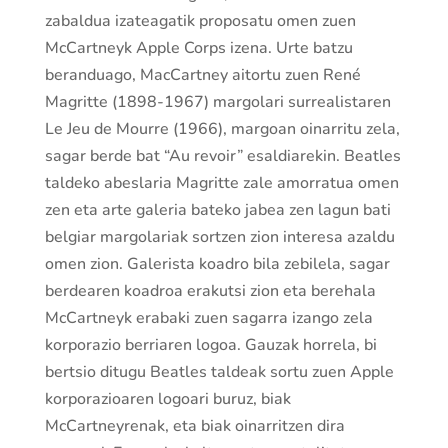
zabaldua izateagatik proposatu omen zuen
McCartneyk Apple Corps izena. Urte batzu
beranduago, MacCartney aitortu zuen René
Magritte (1898-1967) margolari surrealistaren
Le Jeu de Mourre (1966), margoan oinarritu zela,
sagar berde bat “Au revoir” esaldiarekin. Beatles
taldeko abeslaria Magritte zale amorratua omen
zen eta arte galeria bateko jabea zen lagun bati
belgiar margolariak sortzen zion interesa azaldu
omen zion. Galerista koadro bila zebilela, sagar
berdearen koadroa erakutsi zion eta berehala
McCartneyk erabaki zuen sagarra izango zela
korporazio berriaren logoa. Gauzak horrela, bi
bertsio ditugu Beatles taldeak sortu zuen Apple
korporazioaren logoari buruz, biak
McCartneyrenak, eta biak oinarritzen dira