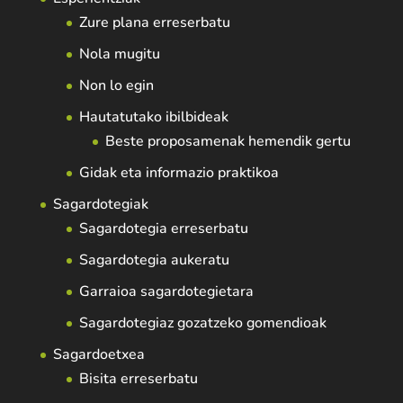
Zure plana erreserbatu
Nola mugitu
Non lo egin
Hautatutako ibilbideak
Beste proposamenak hemendik gertu
Gidak eta informazio praktikoa
Sagardotegiak
Sagardotegia erreserbatu
Sagardotegia aukeratu
Garraioa sagardotegietara
Sagardotegiaz gozatzeko gomendioak
Sagardoetxea
Bisita erreserbatu