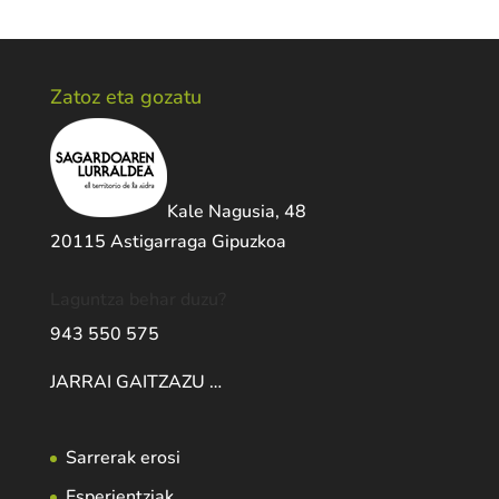
Zatoz eta gozatu
Kale Nagusia, 48
20115 Astigarraga Gipuzkoa
Laguntza behar duzu?
943 550 575
JARRAI GAITZAZU …
Sarrerak erosi
Esperientziak