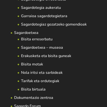
Sagardotegia aukeratu
Garraioa sagardotegietara
Sagardotegiaz gozatzeko gomendioak
Sagardoetxea
Bisita erreserbatu
Sagardoetxea – museoa
Erakusketa eta bisita guneak
Bisita motak
Nola iritsi eta sarbideak
Tarifak eta ordutegiak
Bisita birtuala
Dokumentazio zentroa
Sagardo Forum