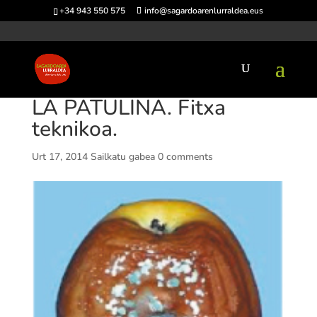
+34 943 550 575
info@sagardoarenlurraldea.eus
LA PATULINA. Fitxa
teknikoa.
Urt 17, 2014
Sailkatu gabea
0 comments