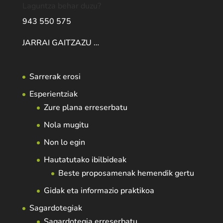
Laguntza behar duzu?
943 550 575
JARRAI GAITZAZU …
Sarrerak erosi
Esperientziak
Zure plana erreserbatu
Nola mugitu
Non lo egin
Hautatutako ibilbideak
Beste proposamenak hemendik gertu
Gidak eta informazio praktikoa
Sagardotegiak
Sagardotegia erreserbatu