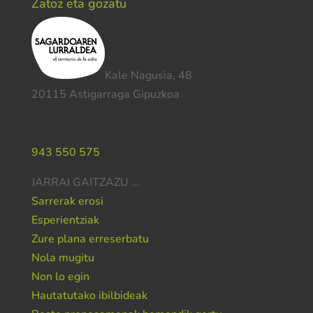
Zatoz eta gozatu
Kale Nagusia, 48
20115 Astigarraga Gipuzkoa
Laguntza behar duzu?
943 550 575
JARRAI GAITZAZU …
Sarrerak erosi
Esperientziak
Zure plana erreserbatu
Nola mugitu
Non lo egin
Hautatutako ibilbideak