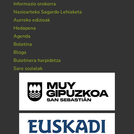
Informazio orokorra
Nazioarteko Sagardo Lehiaketa
Aurreko edizioak
Hedapena
Agenda
Boletina
Bloga
Buletinera harpidetza
Sare sozialak