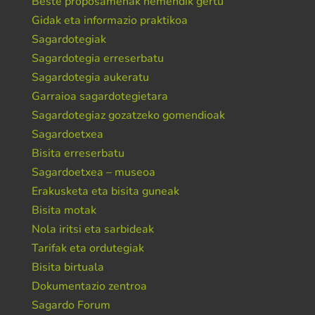
Beste proposamenak hemendik gertu
Gidak eta informazio praktikoa
Sagardotegiak
Sagardotegia erreserbatu
Sagardotegia aukeratu
Garraioa sagardotegietara
Sagardotegiaz gozatzeko gomendioak
Sagardoetxea
Bisita erreserbatu
Sagardoetxea – museoa
Erakusketa eta bisita guneak
Bisita motak
Nola iritsi eta sarbideak
Tarifak eta ordutegiak
Bisita birtuala
Dokumentazio zentroa
Sagardo Forum