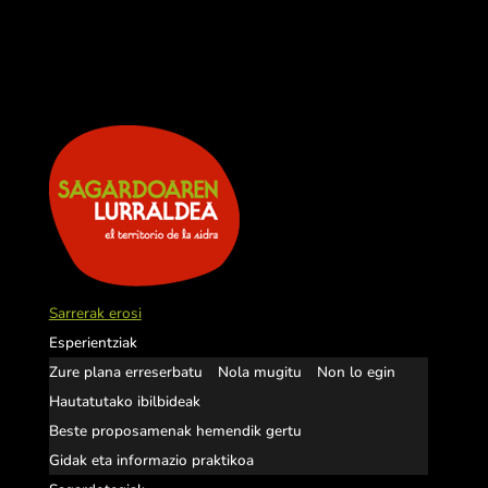
Sarrerak erosi
Esperientziak
Zure plana erreserbatu
Nola mugitu
Non lo egin
Hautatutako ibilbideak
Beste proposamenak hemendik gertu
Gidak eta informazio praktikoa