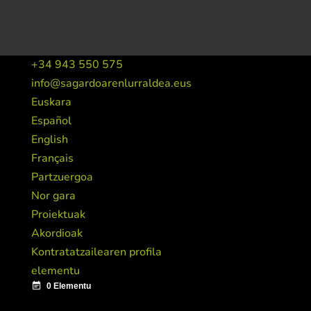
+34 943 550 575
info@sagardoarenlurraldea.eus
Euskara
Español
English
Français
Partzuergoa
Nor gara
Proiektuak
Akordioak
Kontratatzailearen profila
elementu