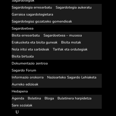
Sagardotegiak
Sagardotegia erreserbatu
Sagardotegia aukeratu
Garraioa sagardotegietara
Sagardotegiaz gozatzeko gomendioak
Sagardoetxea
Bisita erreserbatu
Sagardoetxea – museoa
Erakusketa eta bisita guneak
Bisita motak
Nola iritsi eta sarbideak
Tarifak eta ordutegiak
Bisita birtuala
Dokumentazio zentroa
Sagardo Forum
Informazio orokorra
Nazioarteko Sagardo Lehiaketa
Aurreko edizioak
Hedapena
Agenda
Boletina
Bloga
Buletinera harpidetza
Sare sozialak