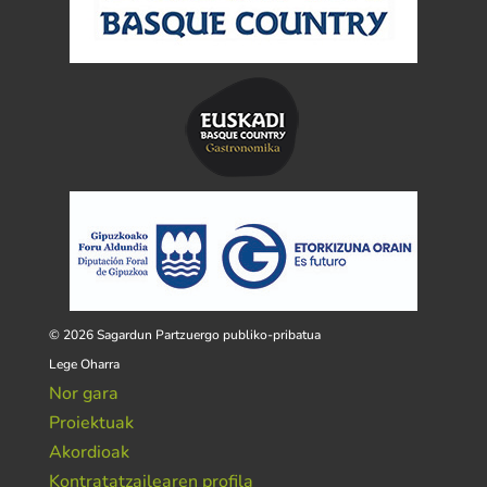
© 2026 Sagardun Partzuergo publiko-pribatua
Lege Oharra
Nor gara
Proiektuak
Akordioak
Kontratatzailearen profila