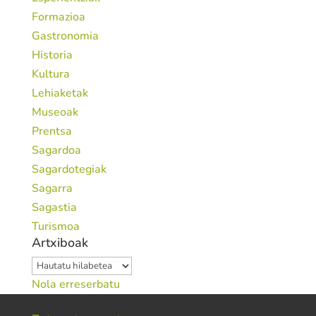
Formazioa
Gastronomia
Historia
Kultura
Lehiaketak
Museoak
Prentsa
Sagardoa
Sagardotegiak
Sagarra
Sagastia
Turismoa
Artxiboak
Artxiboak
Nola erreserbatu