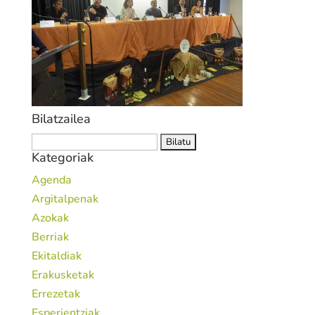
Bilatzailea
Bilatu:
Kategoriak
Agenda
Argitalpenak
Azokak
Berriak
Ekitaldiak
Erakusketak
Errezetak
Esperientziak