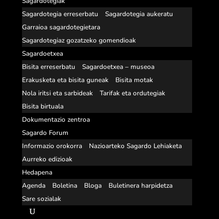
Sagardotegiak
Sagardotegia erreserbatu
Sagardotegia aukeratu
Garraioa sagardotegietara
Sagardotegiaz gozatzeko gomendioak
Sagardoetxea
Bisita erreserbatu
Sagardoetxea – museoa
Erakusketa eta bisita guneak
Bisita motak
Nola iritsi eta sarbideak
Tarifak eta ordutegiak
Bisita birtuala
Dokumentazio zentroa
Sagardo Forum
Informazio orokorra
Nazioarteko Sagardo Lehiaketa
Aurreko edizioak
Hedapena
Agenda
Boletina
Bloga
Buletinera harpidetza
Sare sozialak