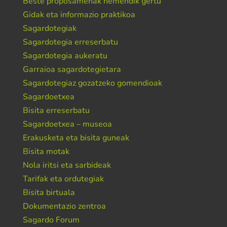
Beste proposamenak hemendik gertu
Gidak eta informazio praktikoa
Sagardotegiak
Sagardotegia erreserbatu
Sagardotegia aukeratu
Garraioa sagardotegietara
Sagardotegiaz gozatzeko gomendioak
Sagardoetxea
Bisita erreserbatu
Sagardoetxea – museoa
Erakusketa eta bisita guneak
Bisita motak
Nola iritsi eta sarbideak
Tarifak eta ordutegiak
Bisita birtuala
Dokumentazio zentroa
Sagardo Forum