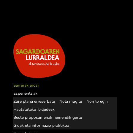
Sarrerak erosi
Esperientziak
Zure plana erreserbatu
Nola mugitu
Non lo egin
Hautatutako ibilbideak
Beste proposamenak hemendik gertu
Gidak eta informazio praktikoa