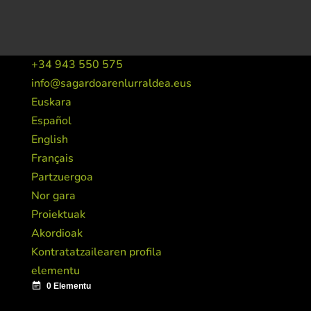
+34 943 550 575
info@sagardoarenlurraldea.eus
Euskara
Español
English
Français
Partzuergoa
Nor gara
Proiektuak
Akordioak
Kontratatzailearen profila
elementu