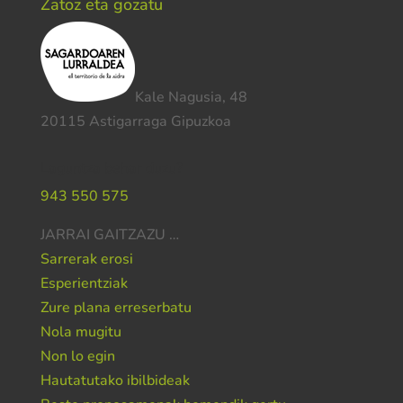
Zatoz eta gozatu
Kale Nagusia, 48
20115 Astigarraga Gipuzkoa
Laguntza behar duzu?
943 550 575
JARRAI GAITZAZU …
Sarrerak erosi
Esperientziak
Zure plana erreserbatu
Nola mugitu
Non lo egin
Hautatutako ibilbideak