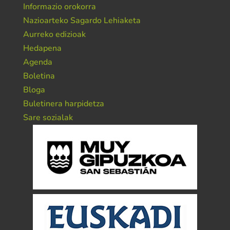
Informazio orokorra
Nazioarteko Sagardo Lehiaketa
Aurreko edizioak
Hedapena
Agenda
Boletina
Bloga
Buletinera harpidetza
Sare sozialak