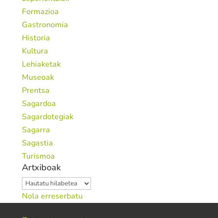
Formazioa
Gastronomia
Historia
Kultura
Lehiaketak
Museoak
Prentsa
Sagardoa
Sagardotegiak
Sagarra
Sagastia
Turismoa
Artxiboak
Artxiboak
Nola erreserbatu