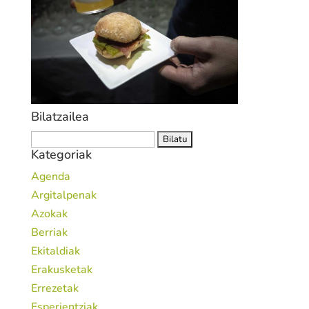
Bilatzailea
Bilatu:
Kategoriak
Agenda
Argitalpenak
Azokak
Berriak
Ekitaldiak
Erakusketak
Errezetak
Esperientziak