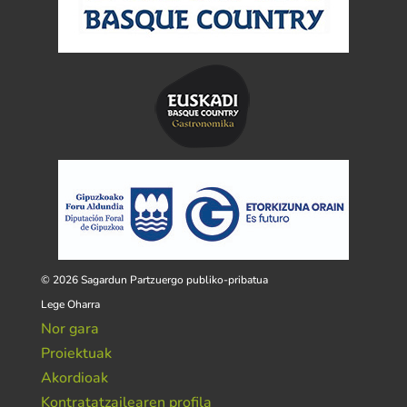
© 2026 Sagardun Partzuergo publiko-pribatua
Lege Oharra
Nor gara
Proiektuak
Akordioak
Kontratatzailearen profila