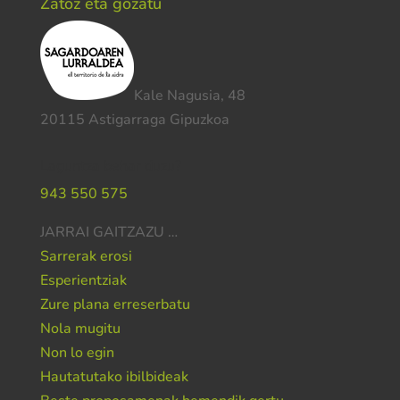
Zatoz eta gozatu
Kale Nagusia, 48
20115 Astigarraga Gipuzkoa
Laguntza behar duzu?
943 550 575
JARRAI GAITZAZU …
Sarrerak erosi
Esperientziak
Zure plana erreserbatu
Nola mugitu
Non lo egin
Hautatutako ibilbideak