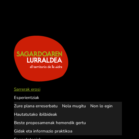
Sarrerak erosi
Esperientziak
Zure plana erreserbatu
Nola mugitu
Non lo egin
Hautatutako ibilbideak
Beste proposamenak hemendik gertu
Gidak eta informazio praktikoa