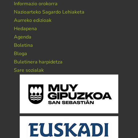
Informazio orokorra
Nazioarteko Sagardo Lehiaketa
Aurreko edizioak
Hedapena
Agenda
Boletina
Bloga
Buletinera harpidetza
Sare sozialak