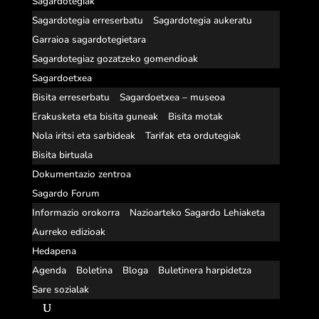
Sagardotegiak
Sagardotegia erreserbatu
Sagardotegia aukeratu
Garraioa sagardotegietara
Sagardotegiaz gozatzeko gomendioak
Sagardoetxea
Bisita erreserbatu
Sagardoetxea – museoa
Erakusketa eta bisita guneak
Bisita motak
Nola iritsi eta sarbideak
Tarifak eta ordutegiak
Bisita birtuala
Dokumentazio zentroa
Sagardo Forum
Informazio orokorra
Nazioarteko Sagardo Lehiaketa
Aurreko edizioak
Hedapena
Agenda
Boletina
Bloga
Buletinera harpidetza
Sare sozialak