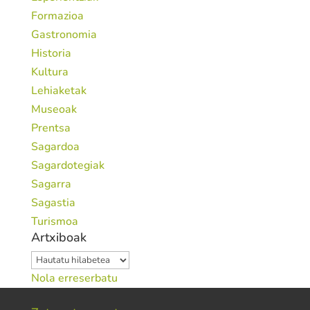
Formazioa
Gastronomia
Historia
Kultura
Lehiaketak
Museoak
Prentsa
Sagardoa
Sagardotegiak
Sagarra
Sagastia
Turismoa
Artxiboak
Artxiboak
Nola erreserbatu