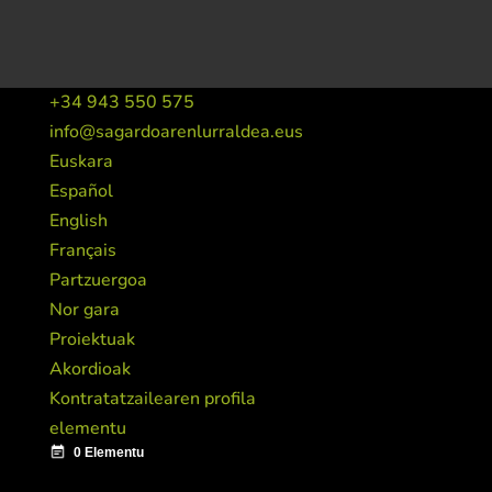
+34 943 550 575
info@sagardoarenlurraldea.eus
Euskara
Español
English
Français
Partzuergoa
Nor gara
Proiektuak
Akordioak
Kontratatzailearen profila
elementu