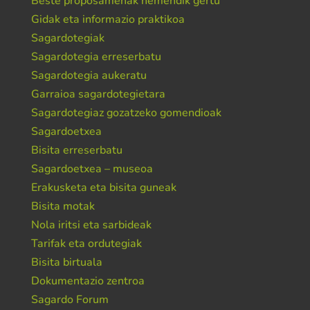
Beste proposamenak hemendik gertu
Gidak eta informazio praktikoa
Sagardotegiak
Sagardotegia erreserbatu
Sagardotegia aukeratu
Garraioa sagardotegietara
Sagardotegiaz gozatzeko gomendioak
Sagardoetxea
Bisita erreserbatu
Sagardoetxea – museoa
Erakusketa eta bisita guneak
Bisita motak
Nola iritsi eta sarbideak
Tarifak eta ordutegiak
Bisita birtuala
Dokumentazio zentroa
Sagardo Forum