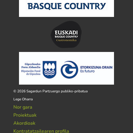
© 2026 Sagardun Partzuergo publiko-pribatua
Lege Oharra
Nor gara
Proiektuak
Akordioak
Kontratatzailearen profila