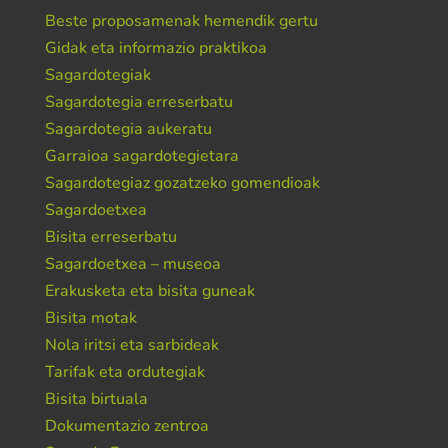
Beste proposamenak hemendik gertu
Gidak eta informazio praktikoa
Sagardotegiak
Sagardotegia erreserbatu
Sagardotegia aukeratu
Garraioa sagardotegietara
Sagardotegiaz gozatzeko gomendioak
Sagardoetxea
Bisita erreserbatu
Sagardoetxea – museoa
Erakusketa eta bisita guneak
Bisita motak
Nola iritsi eta sarbideak
Tarifak eta ordutegiak
Bisita birtuala
Dokumentazio zentroa