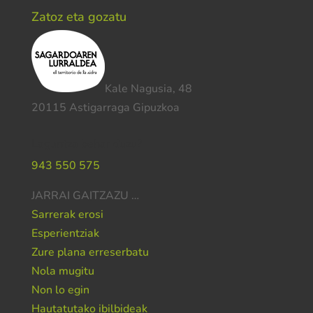
Zatoz eta gozatu
Kale Nagusia, 48
20115 Astigarraga Gipuzkoa
Laguntza behar duzu?
943 550 575
JARRAI GAITZAZU …
Sarrerak erosi
Esperientziak
Zure plana erreserbatu
Nola mugitu
Non lo egin
Hautatutako ibilbideak