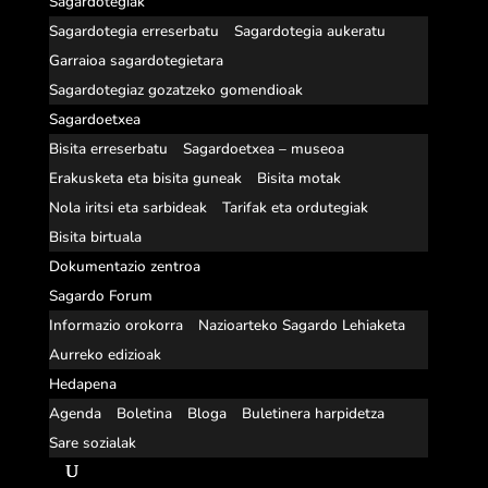
Sagardotegiak
Sagardotegia erreserbatu
Sagardotegia aukeratu
Garraioa sagardotegietara
Sagardotegiaz gozatzeko gomendioak
Sagardoetxea
Bisita erreserbatu
Sagardoetxea – museoa
Erakusketa eta bisita guneak
Bisita motak
Nola iritsi eta sarbideak
Tarifak eta ordutegiak
Bisita birtuala
Dokumentazio zentroa
Sagardo Forum
Informazio orokorra
Nazioarteko Sagardo Lehiaketa
Aurreko edizioak
Hedapena
Agenda
Boletina
Bloga
Buletinera harpidetza
Sare sozialak