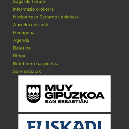
Sagardo Forum
Informazio orokorra
Nazioarteko Sagardo Lehiaketa
Aurreko edizioak
Hedapena
Agenda
Boletina
Bloga
Buletinera harpidetza
Sare sozialak