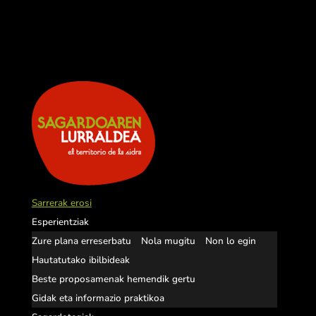
Sarrerak erosi
Esperientziak
Zure plana erreserbatu
Nola mugitu
Non lo egin
Hautatutako ibilbideak
Beste proposamenak hemendik gertu
Gidak eta informazio praktikoa