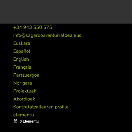
+34 943 550 575
info@sagardoarenlurraldea.eus
Euskara
Español
English
Français
Partzuergoa
Nor gara
Proiektuak
Akordioak
Kontratatzailearen profila
elementu