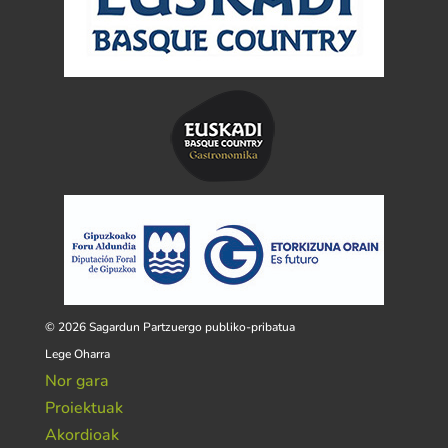
© 2026 Sagardun Partzuergo publiko-pribatua
Lege Oharra
Nor gara
Proiektuak
Akordioak