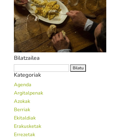
Bilatzailea
Bilatu:
Kategoriak
Agenda
Argitalpenak
Azokak
Berriak
Ekitaldiak
Erakusketak
Errezetak