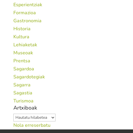
Esperientziak
Formazioa
Gastronomia
Historia
Kultura
Lehiaketak
Museoak
Prentsa
Sagardoa
Sagardotegiak
Sagarra
Sagastia
Turismoa
Artxiboak
Artxiboak
Nola erreserbatu