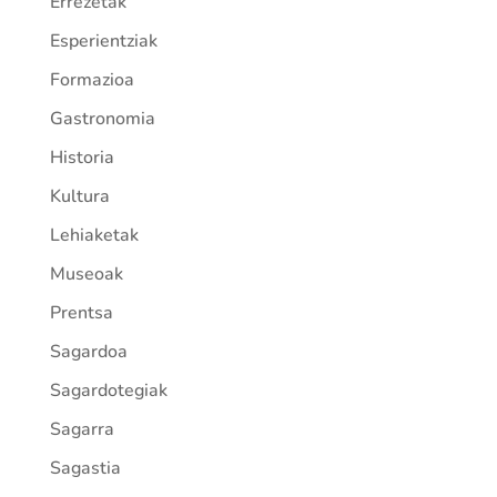
Errezetak
Esperientziak
Formazioa
Gastronomia
Historia
Kultura
Lehiaketak
Museoak
Prentsa
Sagardoa
Sagardotegiak
Sagarra
Sagastia