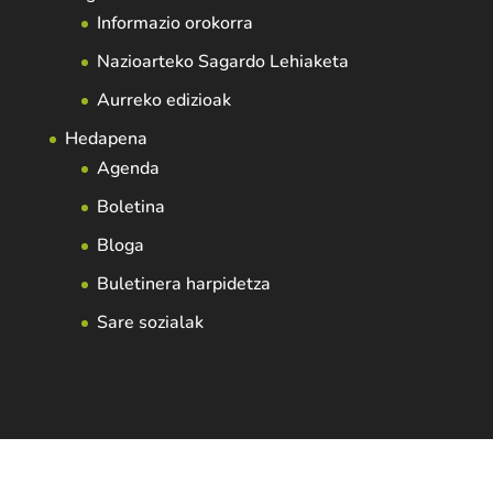
Informazio orokorra
Nazioarteko Sagardo Lehiaketa
Aurreko edizioak
Hedapena
Agenda
Boletina
Bloga
Buletinera harpidetza
Sare sozialak