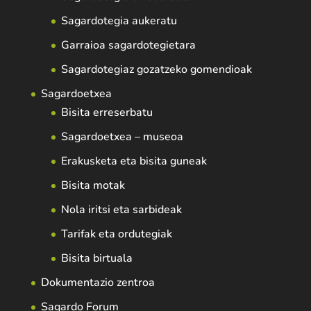
Sagardotegia aukeratu
Garraioa sagardotegietara
Sagardotegiaz gozatzeko gomendioak
Sagardoetxea
Bisita erreserbatu
Sagardoetxea – museoa
Erakusketa eta bisita guneak
Bisita motak
Nola iritsi eta sarbideak
Tarifak eta ordutegiak
Bisita birtuala
Dokumentazio zentroa
Sagardo Forum