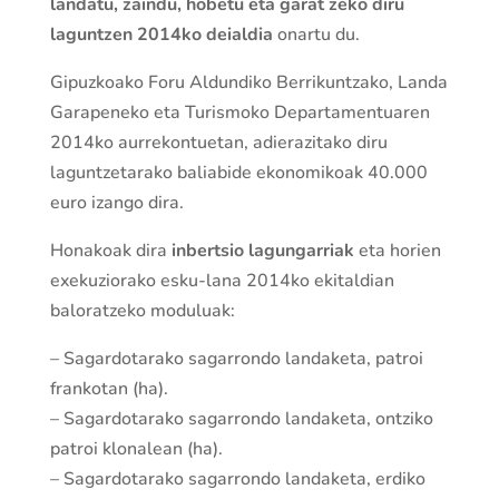
landatu, zaindu, hobetu eta garat zeko diru
laguntzen 2014ko deialdia
onartu du.
Gipuzkoako Foru Aldundiko Berrikuntzako, Landa
Garapeneko eta Turismoko Departamentuaren
2014ko aurrekontuetan, adierazitako diru
laguntzetarako baliabide ekonomikoak 40.000
euro izango dira.
Honakoak dira
inbertsio lagungarriak
eta horien
exekuziorako esku-lana 2014ko ekitaldian
baloratzeko moduluak:
– Sagardotarako sagarrondo landaketa, patroi
frankotan (ha).
– Sagardotarako sagarrondo landaketa, ontziko
patroi klonalean (ha).
– Sagardotarako sagarrondo landaketa, erdiko