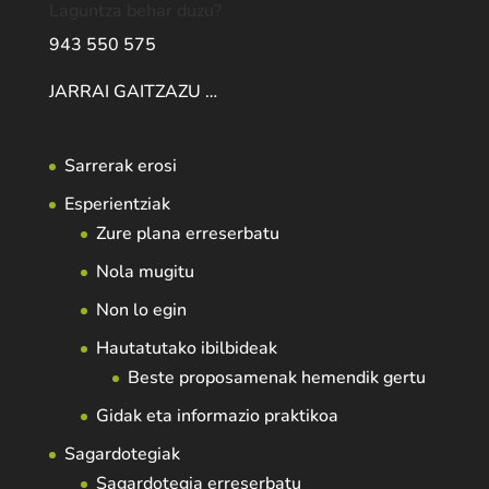
Laguntza behar duzu?
943 550 575
JARRAI GAITZAZU …
Sarrerak erosi
Esperientziak
Zure plana erreserbatu
Nola mugitu
Non lo egin
Hautatutako ibilbideak
Beste proposamenak hemendik gertu
Gidak eta informazio praktikoa
Sagardotegiak
Sagardotegia erreserbatu