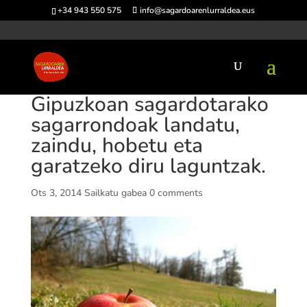
+34 943 550 575
info@sagardoarenlurraldea.eus
Gipuzkoan sagardotarako
sagarrondoak landatu,
zaindu, hobetu eta
garatzeko diru laguntzak.
Ots 3, 2014
Sailkatu gabea
0 comments