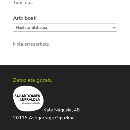
Turismoa
Artxiboak
Artxiboak
Nola erreserbatu
Zatoz eta gozatu
Kale Nagusia, 48
20115 Astigarraga Gipuzkoa