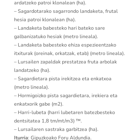
ardatzeko patroi klonalean (ha).
– Sagardotarako sagarrondo landaketa, frutal
hesia patroi klonalean (ha).
– Landaketa babesteko hari bateko sare
galbanizatuko hesiak (metro lineala).
– Landaketa babesteko ehiza espezieentzako
itxiturak (oreinak, orkatzak, etab) (metro lineala).
– Lursailen zapaldak prestatzea fruta arbolak
landatzeko (ha).
– Sagardietara pista irekitzea eta enkatxoa
(metro lineala).
– Hormigoizko pista sagardietara, irekiera eta
enkatxorik gabe (m2).
– Harri-lubeta (harri lubetaren batezbesteko
dentsitatea 1,8 tm/mt/m3) ™.
– Lursailaren sastraka garbitzea (ha).
Iturria
: Gipuzkoako Foru Aldundia.