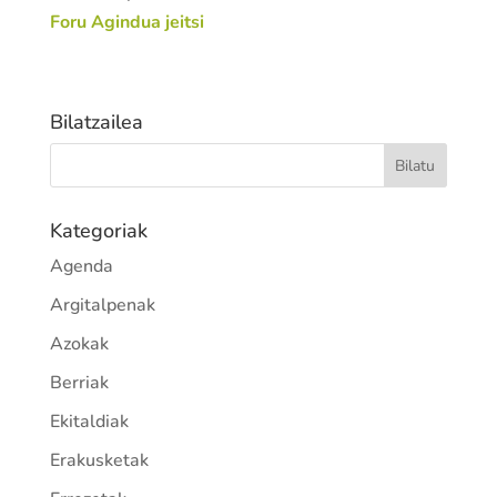
Foru Agindua jeitsi
Bilatzailea
Kategoriak
Agenda
Argitalpenak
Azokak
Berriak
Ekitaldiak
Erakusketak