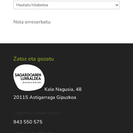
Artxiboak
Nola erreserbatu
Zatoz eta gozatu
Kale Nagusia, 48
20115 Astigarraga Gipuzkoa
Laguntza behar duzu?
943 550 575