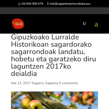
+34 943 550 575
info@sagardoarenlurraldea.eus
Gipuzkoako Lurralde
Historikoan sagardorako
sagarrondoak landatu,
hobetu eta gara­tzeko diru
lagun­tzen 2017ko
deialdia
Mai 13, 2017
Sagarra
,
Sagastia
0 comments