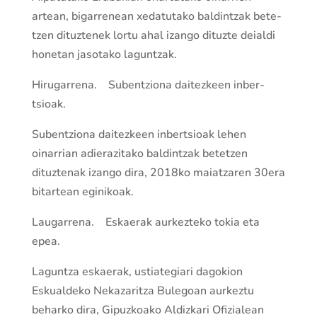
artean, bigarrenean xedatutako baldin­tzak bete­
tzen dituztenek lortu ahal izango dituzte deialdi
honetan jasotako lagun­tzak.
Hirugarrena. Suben­tziona daitezkeen inber­
tsioak.
Suben­tziona daitezkeen inber­tsioak lehen
oinarrian adierazitako baldin­tzak bete­tzen
dituztenak izango dira, 2018ko maia­tza­ren 30era
bitartean eginikoak.
Laugarrena. Eskaerak aurkezteko tokia eta
epea.
Lagun­tza eskaerak, ustiategiari dagokion
Eskualdeko Nekazari­tza Bulegoan aurkeztu
beharko dira, Gipuzkoako Aldizkari Ofizialean