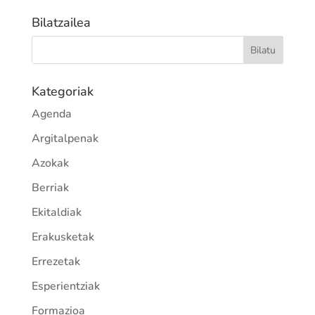
Bilatzailea
Kategoriak
Agenda
Argitalpenak
Azokak
Berriak
Ekitaldiak
Erakusketak
Errezetak
Esperientziak
Formazioa