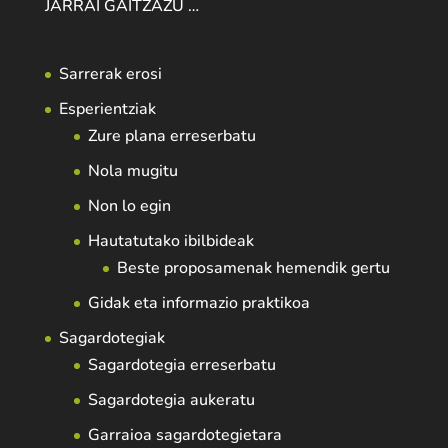
JARRAI GAITZAZU …
Sarrerak erosi
Esperientziak
Zure plana erreserbatu
Nola mugitu
Non lo egin
Hautatutako ibilbideak
Beste proposamenak hemendik gertu
Gidak eta informazio praktikoa
Sagardotegiak
Sagardotegia erreserbatu
Sagardotegia aukeratu
Garraioa sagardotegietara