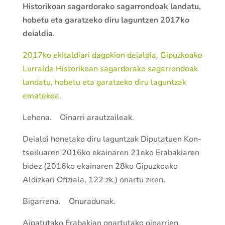
Historikoan sagardorako sagarrondoak landatu,
hobetu eta gara­tzeko diru lagun­tzen 2017ko
deialdia
.
2017ko ekitaldiari dagokion deialdia, Gipuzkoako
Lurralde Historikoan sagardorako sagarrondoak
landatu, hobetu eta gara­tzeko diru lagun­tzak
ematekoa
.
Lehena. Oinarri arau­tzaileak.
Deialdi honetako diru lagun­tzak Diputatuen Kon­
tseiluaren 2016ko ekainaren 21eko Erabakiaren
bidez (2016ko ekainaren 28ko Gipuzkoako
Aldizkari Ofiziala, 122 zk.) onartu ziren.
Bigarrena. Onuradunak.
Aipatutako Erabakian onartutako oinarrien