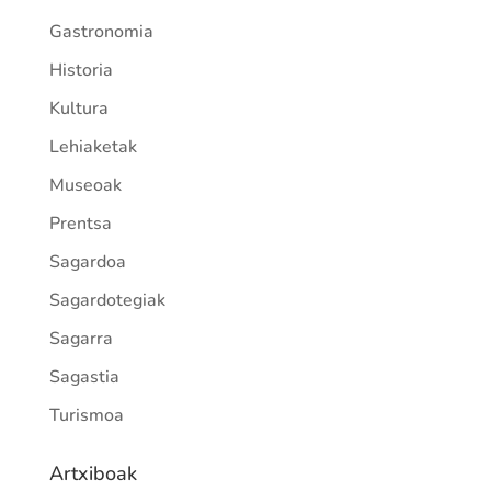
Gastronomia
Historia
Kultura
Lehiaketak
Museoak
Prentsa
Sagardoa
Sagardotegiak
Sagarra
Sagastia
Turismoa
Artxiboak