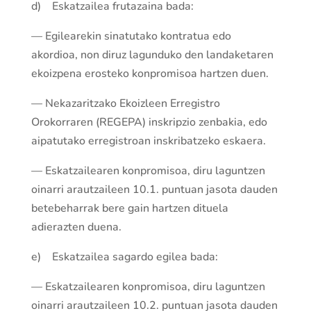
d) Eska­tzailea frutazaina bada:
— Egilearekin sinatutako kontratua edo
akordioa, non diruz lagunduko den landaketaren
ekoizpena erosteko konpromisoa har­tzen duen.
— Nekazari­tzako Ekoizleen Erregistro
Orokorraren (REGEPA) inskripzio zenbakia, edo
aipatutako erregistroan inskriba­tzeko eskaera.
— Eska­tzailearen konpromisoa, diru lagun­tzen
oinarri arau­tzaileen 10.1. puntuan jasota dauden
betebeharrak bere gain har­tzen dituela
adierazten duena.
e) Eska­tzailea sagardo egilea bada:
— Eska­tzailearen konpromisoa, diru lagun­tzen
oinarri arau­tzaileen 10.2. puntuan jasota dauden