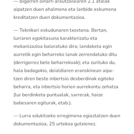
— Bigarren oinarri arau­tzailearen 2.1 atalak
aipa­tzen duen ahalmena eta lanbide eskumena
kredita­tzen duen dokumentazioa.
— Teknikari eskudunaren txos­tena. Bertan,
lurraren egokitasuna karakterizatu eta
mekanizazioa baloratuko dira; landaketa egin
aurretik egin beharreko lanak zerrendatuko ditu
(derrigorrez bete beharrekoak); eta zurituko du,
hala badagokio, deialdiaren eranskinean aipa­
tzen diren beste inber­tsio desberdinak egiteko
beharra, eta inber­tsio horien aurrekontu zeha­tza
(lur berdinketa puntualak, sarrerak, haize
babesaren egiturak, etab.).
— Lurra eduki­tzeko erregimena egiazta­tzen duen
dokumentazioa, 25 urtekoa ­gutxienez.