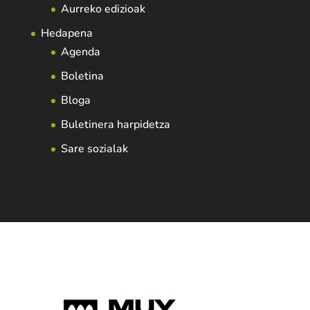
Aurreko edizioak
Hedapena
Agenda
Boletina
Bloga
Buletinera harpidetza
Sare sozialak