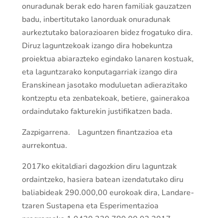
onuradunak berak edo haren familiak gauza­tzen
badu, inbertitutako lanorduak onuradunak
aurkeztutako balorazioaren bidez frogatuko dira.
Diruz lagun­tze­koak izango dira hobekun­tza
proiektua abiarazteko egindako lanaren kostuak,
eta lagun­tza­rako konputagarriak izango dira
Eranskinean jasotako moduluetan adierazitako
kon­tzeptu eta zenbatekoak, betiere, gainerakoa
ordaindutako fakturekin justifika­tzen bada.
Zazpigarrena. Lagun­tzen finan­tza­zioa eta
aurrekontua.
2017ko ekitaldiari dagozkion diru lagun­tzak
ordain­tzeko, hasiera batean izendatutako diru
baliabideak 290.000,00 eurokoak dira, Landare­
tza­ren Sustapena eta Esperimentazioa