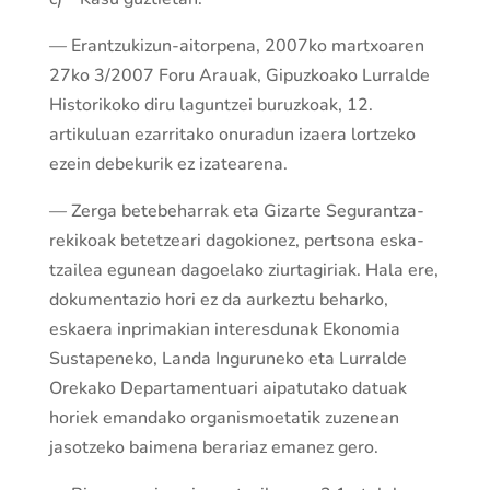
— Eran­tzu­kizun-aitorpena, 2007ko mar­txo­aren
27ko 3/2007 Foru Arauak, Gipuzkoako Lurralde
Historikoko diru lagun­tzei buruzkoak, 12.
artikuluan ezarritako onuradun izaera lor­tzeko
ezein debekurik ez izatearena.
— Zerga betebeharrak eta Gizarte Seguran­tza­
rekikoak bete­tze­ari dagokionez, per­tsona eska­
tzailea egunean dagoelako ziurtagiriak. Hala ere,
dokumentazio hori ez da aurkeztu beharko,
eskaera inprimakian interesdunak Ekonomia
Sustapeneko, Landa Inguruneko eta Lurralde
Orekako Departamentuari aipatutako datuak
horiek emandako organismoetatik zuzenean
jaso­tzeko baimena berariaz emanez gero.