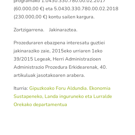
programako 1.0430.330.780.00.02.2017
(60.000,00 €) eta 5.0430.330.780.00.02.2018
(230.000,00 €) kontu sailen kargura.
Zor­tzi­garrena. Jakinaraztea.
Prozeduraren ebazpena interesatu guztiei
jakinaraziko zaie, 2015eko urriaren 1eko
39/2015 Legeak, Herri Administrazioen
Administrazio Prozedura Erkidearenak, 40.
artikuluak jasotakoaren arabera.
Iturria:
Gipuzkoako Foru Aldundia. Ekonomia
Sustapeneko, Landa inguruneko eta Lurralde
Orekako departamentua