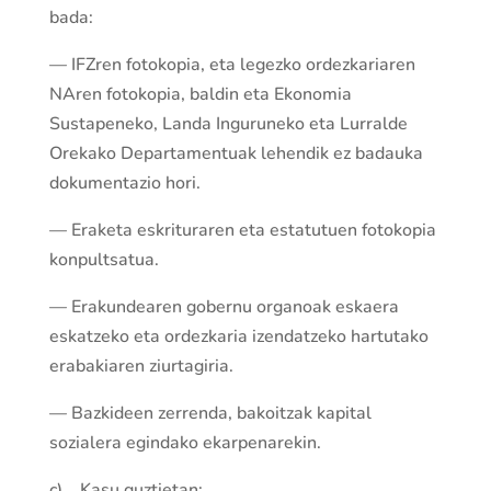
bada:
— IFZren fotokopia, eta legezko ordezkariaren
NAren fotokopia, baldin eta Ekonomia
Sustapeneko, Landa Inguruneko eta Lurralde
Orekako Departamentuak lehendik ez badauka
dokumentazio hori.
— Eraketa eskrituraren eta estatutuen fotokopia
konpul­tsa­tua.
— Erakundearen gobernu organoak eskaera
eska­tzeko eta ordezkaria izenda­tzeko hartutako
erabakiaren ziurtagiria.
— Bazkideen zerrenda, bakoi­tzak kapital
sozialera egindako ekarpenarekin.
c) Kasu guztietan: