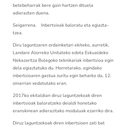
betebeharrak bere gain har­tzen dituela
adierazten duena.
Seigarrena. Inber­tsioak baloratu eta egiazta­
tzea.
Diru lagun­tza­ren ordainketari ekiteko, aurretik,
Landare Alorreko Unitateko edota Eskualdeko
Nekazari­tza Bulegoko teknikariak inber­tsioa egin
dela egiaztatuko du. Horretarako, egindako
inber­tsioaren gastua zuritu egin beharko da, 12.
oinarrian xedatutako eran.
2017ko ekitaldian diruz lagun­tze­koak diren
inber­tsioak balora­tzeko deialdi honetako
eranskinean adierazitako moduluak ezarriko dira.
Diruz lagun­tze­koak diren inber­tsioen zati bat