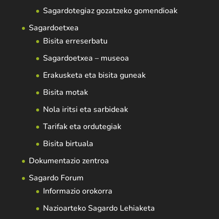
Sagardotegiaz gozatzeko gomendioak
Sagardoetxea
Bisita erreserbatu
Sagardoetxea – museoa
Erakusketa eta bisita guneak
Bisita motak
Nola iritsi eta sarbideak
Tarifak eta ordutegiak
Bisita birtuala
Dokumentazio zentroa
Sagardo Forum
Informazio orokorra
Nazioarteko Sagardo Lehiaketa