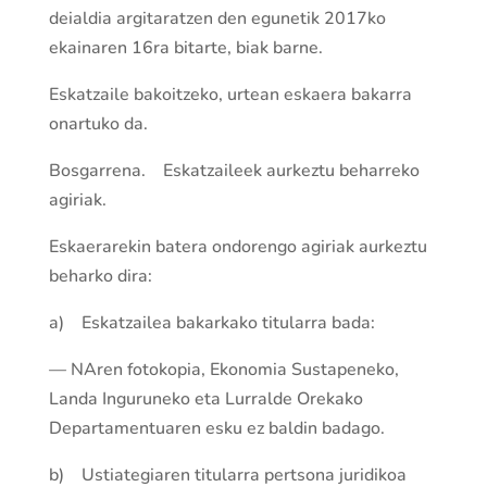
deialdia argitara­tzen den egunetik 2017ko
ekainaren 16ra bitarte, biak barne.
Eska­tzaile bakoi­tzeko, urtean eskaera bakarra
onartuko da.
Bosgarrena. Eska­tzaileek aurkeztu beharreko
agiriak.
Eskaerarekin batera ondorengo agiriak aurkeztu
beharko dira:
a) Eska­tzailea bakarkako titularra bada:
— NAren fotokopia, Ekonomia Sustapeneko,
Landa Inguruneko eta Lurralde Orekako
Departamentuaren esku ez baldin badago.
b) Ustiategiaren titularra per­tsona juridikoa