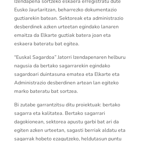
Izendapena sortzeko eskaera erregistratu dute
Eusko Jaurlaritzan, beharrezko dokumentazio
guztiarekin batean. Sektoreak eta administrazio
desberdinek azken urteetan egindako lanaren
emaitza da Elkarte guztiak batera joan eta
eskaera bateratu bat egitea.
“Euskal Sagardoa” Jatorri Izendapenaren helburu
nagusia da bertako sagarrarekin egindako
sagardoari duintasuna ematea eta Elkarte eta
Administrazio desberdinen artean lan egiteko
marko bateratu bat sortzea.
Bi zutabe garrantzitsu ditu proiektuak: bertako
sagarra eta kalitatea. Bertako sagarrari
dagokionean, sektorea apustu garbi bat ari da
egiten azken urteetan, sagasti berriak aldatu eta
sagarrak hobeto ezagutzeko, heldutasun puntu