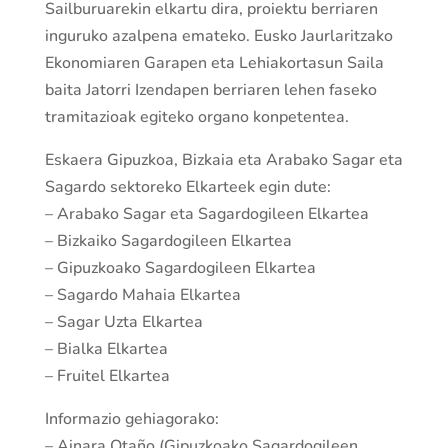
Sailburuarekin elkartu dira, proiektu berriaren
inguruko azalpena emateko. Eusko Jaurlaritzako
Ekonomiaren Garapen eta Lehiakortasun Saila
baita Jatorri Izendapen berriaren lehen faseko
tramitazioak egiteko organo konpetentea.
Eskaera Gipuzkoa, Bizkaia eta Arabako Sagar eta
Sagardo sektoreko Elkarteek egin dute:
– Arabako Sagar eta Sagardogileen Elkartea
– Bizkaiko Sagardogileen Elkartea
– Gipuzkoako Sagardogileen Elkartea
– Sagardo Mahaia Elkartea
– Sagar Uzta Elkartea
– Bialka Elkartea
– Fruitel Elkartea
Informazio gehiagorako:
– Ainara Otaño (Gipuzkoako Sagardogileen