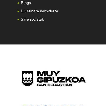
Bloga
Buletinera harpidetza
Sare sozialak