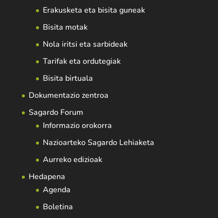
Erakusketa eta bisita guneak
Bisita motak
Nola iritsi eta sarbideak
Tarifak eta ordutegiak
Bisita birtuala
Dokumentazio zentroa
Sagardo Forum
Informazio orokorra
Nazioarteko Sagardo Lehiaketa
Aurreko edizioak
Hedapena
Agenda
Boletina