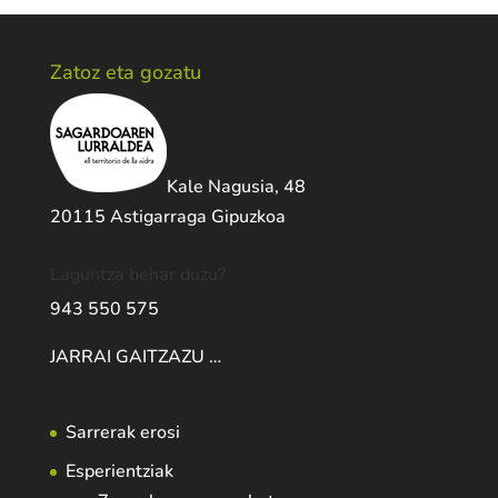
Zatoz eta gozatu
Kale Nagusia, 48
20115 Astigarraga Gipuzkoa
Laguntza behar duzu?
943 550 575
JARRAI GAITZAZU …
Sarrerak erosi
Esperientziak