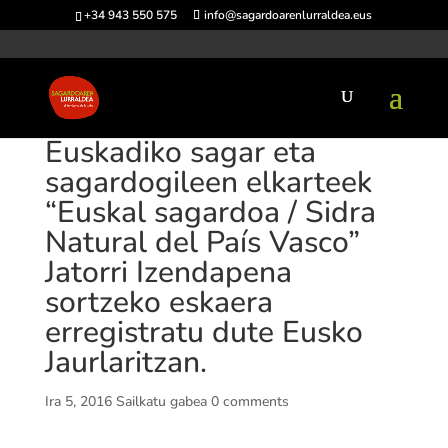
+34 943 550 575
info@sagardoarenlurraldea.eus
Euskadiko sagar eta
sagardogileen elkarteek
“Euskal sagardoa / Sidra
Natural del País Vasco”
Jatorri Izendapena
sortzeko eskaera
erregistratu dute Eusko
Jaurlaritzan.
Ira 5, 2016
Sailkatu gabea
0 comments