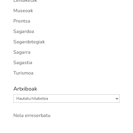
Lehiaketak
Museoak
Prentsa
Sagardoa
Sagardotegiak
Sagarra
Sagastia
Turismoa
Artxiboak
Artxiboak
Nola erreserbatu