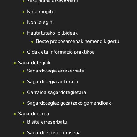
Zure plana erreserbatu
Nola mugitu
Non lo egin
Hautatutako ibilbideak
Beste proposamenak hemendik gertu
Gidak eta informazio praktikoa
Sagardotegiak
Sagardotegia erreserbatu
Sagardotegia aukeratu
Garraioa sagardotegietara
Sagardotegiaz gozatzeko gomendioak
Sagardoetxea
Bisita erreserbatu
Sagardoetxea – museoa