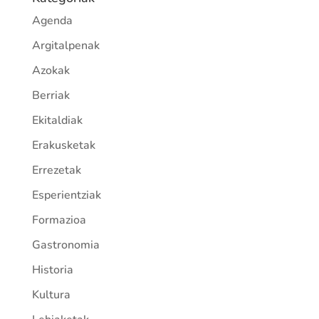
Agenda
Argitalpenak
Azokak
Berriak
Ekitaldiak
Erakusketak
Errezetak
Esperientziak
Formazioa
Gastronomia
Historia
Kultura