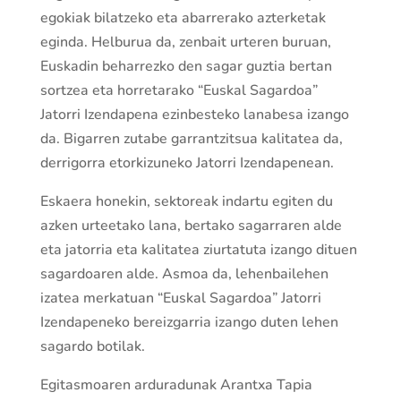
egokiak bilatzeko eta abarrerako azterketak
eginda. Helburua da, zenbait urteren buruan,
Euskadin beharrezko den sagar guztia bertan
sortzea eta horretarako “Euskal Sagardoa”
Jatorri Izendapena ezinbesteko lanabesa izango
da. Bigarren zutabe garrantzitsua kalitatea da,
derrigorra etorkizuneko Jatorri Izendapenean.
Eskaera honekin, sektoreak indartu egiten du
azken urteetako lana, bertako sagarraren alde
eta jatorria eta kalitatea ziurtatuta izango dituen
sagardoaren alde. Asmoa da, lehenbailehen
izatea merkatuan “Euskal Sagardoa” Jatorri
Izendapeneko bereizgarria izango duten lehen
sagardo botilak.
Egitasmoaren arduradunak Arantxa Tapia