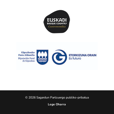
© 2026 Sagardun Partzuergo publiko-pribatua
Lege Oharra