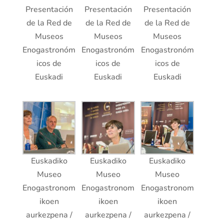
Presentación
Presentación
Presentación
de la Red de
de la Red de
de la Red de
Museos
Museos
Museos
Enogastronóm
Enogastronóm
Enogastronóm
icos de
icos de
icos de
Euskadi
Euskadi
Euskadi
Euskadiko
Euskadiko
Euskadiko
Museo
Museo
Museo
Enogastronom
Enogastronom
Enogastronom
ikoen
ikoen
ikoen
aurkezpena /
aurkezpena /
aurkezpena /