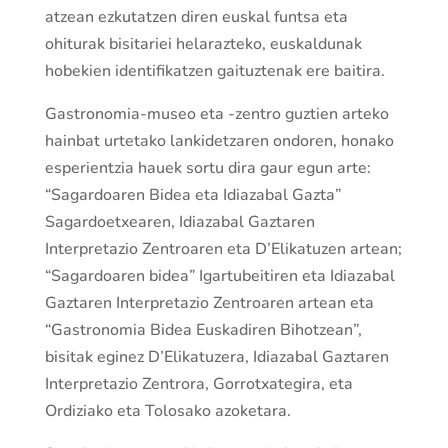
atzean ezkutatzen diren euskal funtsa eta
ohiturak bisitariei helarazteko, euskaldunak
hobekien identifikatzen gaituztenak ere baitira.
Gastronomia-museo eta -zentro guztien arteko
hainbat urtetako lankidetzaren ondoren, honako
esperientzia hauek sortu dira gaur egun arte:
“Sagardoaren Bidea eta Idiazabal Gazta”
Sagardoetxearen, Idiazabal Gaztaren
Interpretazio Zentroaren eta D’Elikatuzen artean;
“Sagardoaren bidea” Igartubeitiren eta Idiazabal
Gaztaren Interpretazio Zentroaren artean eta
“Gastronomia Bidea Euskadiren Bihotzean”,
bisitak eginez D’Elikatuzera, Idiazabal Gaztaren
Interpretazio Zentrora, Gorrotxategira, eta
Ordiziako eta Tolosako azoketara.