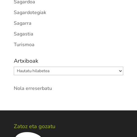
Sagardoa
Sagardotegiak
Sagarra
Sagastia
Turismoa
Artxiboak
Artxiboak
Nola erreserbatu
Zatoz eta gozatu