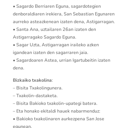
• Sagardo Berriaren Eguna, sagardotegien
denboraldiaren irekiera, San Sebastian Egunaren
aurreko asteazkenean izaten dena, Astigarragan.
• Santa Ana, uztailaren 26an izaten den
Astigarragako Sagardo Eguna.
• Sagar Uzta, Astigarragan iraileko azken
igandean izaten den sagarraren jaia.
• Sagardoaren Astea, urrian Igartubeitin izaten
dena.
Bizkaiko txakolina
:
– Bisita Txakolingunera.
– Txakolin-dastaketa.
– Bisita Bakioko txakolin-upategi batera.
– Eta honako ekitaldi hauek nabarmenduz:
• Bakioko txakolinaren aurkezpena San Jose
egunean.