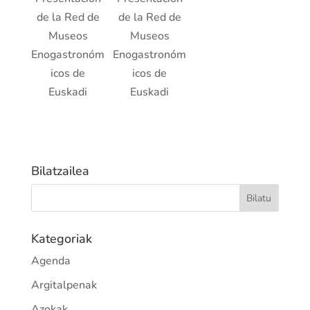
de la Red de
de la Red de
Museos
Museos
Enogastronóm
Enogastronóm
icos de
icos de
Euskadi
Euskadi
Bilatzailea
Kategoriak
Agenda
Argitalpenak
Azokak