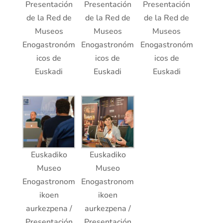
Presentación
Presentación
Presentación
de la Red de
de la Red de
de la Red de
Museos
Museos
Museos
Enogastronóm
Enogastronóm
Enogastronóm
icos de
icos de
icos de
Euskadi
Euskadi
Euskadi
Euskadiko
Euskadiko
Museo
Museo
Enogastronom
Enogastronom
ikoen
ikoen
aurkezpena /
aurkezpena /
Presentación
Presentación