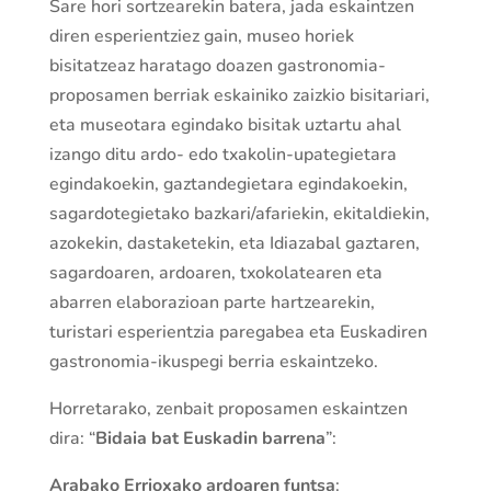
Sare hori sortzearekin batera, jada eskaintzen
diren esperientziez gain, museo horiek
bisitatzeaz haratago doazen gastronomia-
proposamen berriak eskainiko zaizkio bisitariari,
eta museotara egindako bisitak uztartu ahal
izango ditu ardo- edo txakolin-upategietara
egindakoekin, gaztandegietara egindakoekin,
sagardotegietako bazkari/afariekin, ekitaldiekin,
azokekin, dastaketekin, eta Idiazabal gaztaren,
sagardoaren, ardoaren, txokolatearen eta
abarren elaborazioan parte hartzearekin,
turistari esperientzia paregabea eta Euskadiren
gastronomia-ikuspegi berria eskaintzeko.
Horretarako, zenbait proposamen eskaintzen
dira: “
Bidaia bat Euskadin barrena
”:
Arabako Errioxako ardoaren funtsa
: