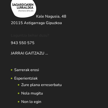
Kale Nagusia, 48
20115 Astigarraga Gipuzkoa
Laguntza behar duzu?
943 550 575
JARRAI GAITZAZU …
Sarrerak erosi
Esperientziak
Zure plana erreserbatu
Nola mugitu
Non lo egin