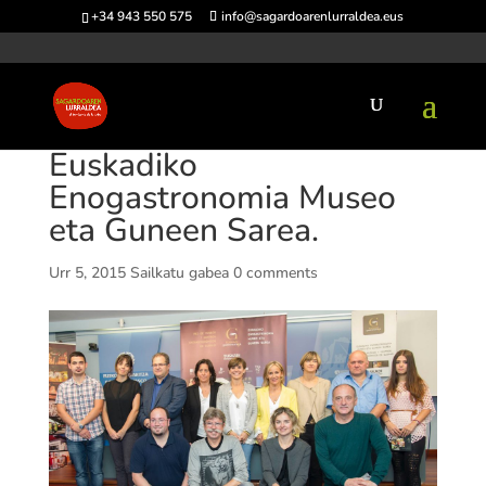
+34 943 550 575
info@sagardoarenlurraldea.eus
Euskadiko
Enogastronomia Museo
eta Guneen Sarea.
Urr 5, 2015
Sailkatu gabea
0 comments