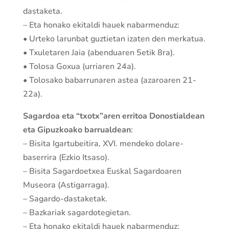
dastaketa.
– Eta honako ekitaldi hauek nabarmenduz:
• Urteko larunbat guztietan izaten den merkatua.
• Txuletaren Jaia (abenduaren 5etik 8ra).
• Tolosa Goxua (urriaren 24a).
• Tolosako babarrunaren astea (azaroaren 21-
22a).
Sagardoa eta “txotx”aren erritoa Donostialdean
eta Gipuzkoako barrualdean
:
– Bisita Igartubeitira, XVI. mendeko dolare-
baserrira (Ezkio Itsaso).
– Bisita Sagardoetxea Euskal Sagardoaren
Museora (Astigarraga).
– Sagardo-dastaketak.
– Bazkariak sagardotegietan.
– Eta honako ekitaldi hauek nabarmenduz: