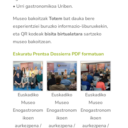
• Urri gastronomikoa Uriben.
Museo bakoitzak
Totem
bat dauka bere
esperientziei buruzko informazio-liburuxkekin,
eta QR kodeak
bisita birtualetara
sartzeko
museo bakoitzean.
Eskuratu Prentsa Dossierra PDF formatuan
Euskadiko
Euskadiko
Euskadiko
Museo
Museo
Museo
Enogastronom
Enogastronom
Enogastronom
ikoen
ikoen
ikoen
aurkezpena /
aurkezpena /
aurkezpena /