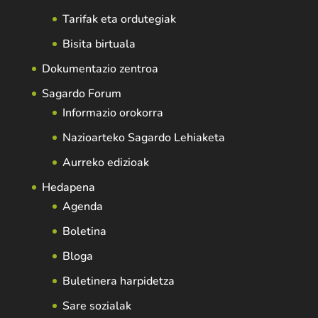
Tarifak eta ordutegiak
Bisita birtuala
Dokumentazio zentroa
Sagardo Forum
Informazio orokorra
Nazioarteko Sagardo Lehiaketa
Aurreko edizioak
Hedapena
Agenda
Boletina
Bloga
Buletinera harpidetza
Sare sozialak