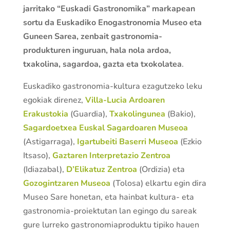
jarritako “Euskadi Gastronomika” markapean
sortu da Euskadiko Enogastronomia Museo eta
Guneen Sarea, zenbait gastronomia-
produkturen inguruan, hala nola ardoa,
txakolina, sagardoa, gazta eta txokolatea
.
Euskadiko gastronomia-kultura ezagutzeko leku
egokiak direnez,
Villa-Lucia Ardoaren
Erakustokia
(Guardia),
Txakolingunea
(Bakio),
Sagardoetxea Euskal Sagardoaren Museoa
(Astigarraga),
Igartubeiti Baserri Museoa
(Ezkio
Itsaso),
Gaztaren Interpretazio Zentroa
(Idiazabal),
D’Elikatuz Zentroa
(Ordizia) eta
Gozogintzaren Museoa
(Tolosa) elkartu egin dira
Museo Sare honetan, eta hainbat kultura- eta
gastronomia-proiektutan lan egingo du sareak
gure lurreko gastronomiaproduktu tipiko hauen