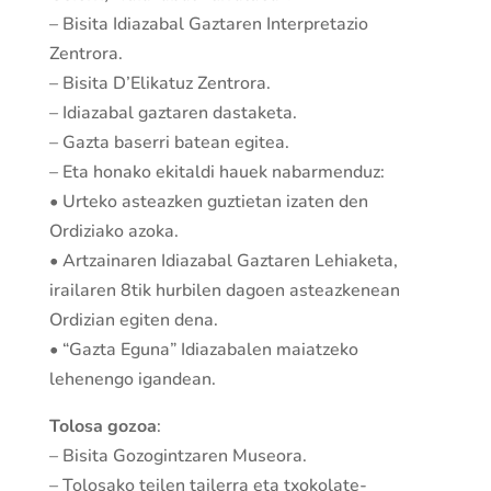
– Bisita Idiazabal Gaztaren Interpretazio
Zentrora.
– Bisita D’Elikatuz Zentrora.
– Idiazabal gaztaren dastaketa.
– Gazta baserri batean egitea.
– Eta honako ekitaldi hauek nabarmenduz:
• Urteko asteazken guztietan izaten den
Ordiziako azoka.
• Artzainaren Idiazabal Gaztaren Lehiaketa,
irailaren 8tik hurbilen dagoen asteazkenean
Ordizian egiten dena.
• “Gazta Eguna” Idiazabalen maiatzeko
lehenengo igandean.
Tolosa gozoa
:
– Bisita Gozogintzaren Museora.
– Tolosako teilen tailerra eta txokolate-