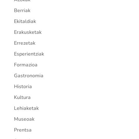
Berriak
Ekitaldiak
Erakusketak
Errezetak
Esperientziak
Formazioa
Gastronomia
Historia
Kultura
Lehiaketak
Museoak
Prentsa