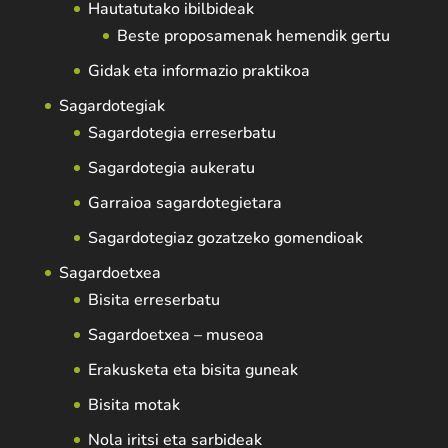
Hautatutako ibilbideak
Beste proposamenak hemendik gertu
Gidak eta informazio praktikoa
Sagardotegiak
Sagardotegia erreserbatu
Sagardotegia aukeratu
Garraioa sagardotegietara
Sagardotegiaz gozatzeko gomendioak
Sagardoetxea
Bisita erreserbatu
Sagardoetxea – museoa
Erakusketa eta bisita guneak
Bisita motak
Nola iritsi eta sarbideak