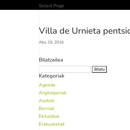
Select Page
Villa de Urnieta pentsi
Abu 19, 2016
Bilatzailea
Bilatu:
Kategoriak
Agenda
Argitalpenak
Azokak
Berriak
Ekitaldiak
Erakusketak