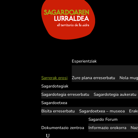
Esperientziak
Sarrerak erosi
Zure plana erreserbatu
Nola mug
Sagardotegiak
Sagardotegia erreserbatu
Sagardotegia aukeratu
Sagardoetxea
Bisita erreserbatu
Sagardoetxea – museoa
Erak
Sagardo Forum
Dokumentazio zentroa
Informazio orokorra
Naz