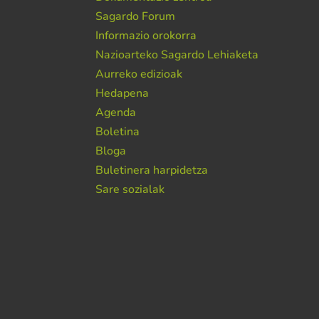
Sagardo Forum
Informazio orokorra
Nazioarteko Sagardo Lehiaketa
Aurreko edizioak
Hedapena
Agenda
Boletina
Bloga
Buletinera harpidetza
Sare sozialak