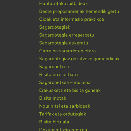
Hautatutako ibilbideak
Beste proposamenak hemendik gertu
Gidak eta informazio praktikoa
Sagardotegiak
Sagardotegia erreserbatu
Sagardotegia aukeratu
Garraioa sagardotegietara
Sagardotegiaz gozatzeko gomendioak
Sagardoetxea
Bisita erreserbatu
Sagardoetxea – museoa
Erakusketa eta bisita guneak
Bisita motak
Nola iritsi eta sarbideak
Tarifak eta ordutegiak
Bisita birtuala
Dokumentazio zentroa