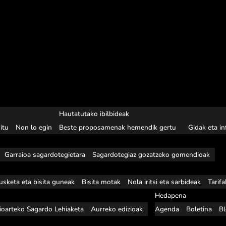
Hautatutako ibilbideak
itu
Non lo egin
Beste proposamenak hemendik gertu
Gidak eta i
Garraioa sagardotegietara
Sagardotegiaz gozatzeko gomendioak
usketa eta bisita guneak
Bisita motak
Nola iritsi eta sarbideak
Tarif
Hedapena
ioarteko Sagardo Lehiaketa
Aurreko edizioak
Agenda
Boletina
B