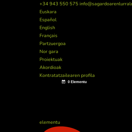
+34 943 550 575
info@sagardoarenlurral
Euskara
Español
English
Français
Partzuergoa
Nor gara
Proiektuak
Akordioak
Kontratatzailearen profila
elementu