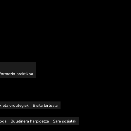
nformazio praktikoa
ak eta ordutegiak
Bisita birtuala
loga
Buletinera harpidetza
Sare sozialak