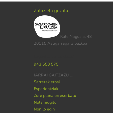
Zatoz eta gozatu
Kale Nagusia, 48
20115 Astigarraga Gipuzkoa
Laguntza behar duzu?
943 550 575
JARRAI GAITZAZU …
Sarrerak erosi
Esperientziak
Zure plana erreserbatu
Nola mugitu
Non lo egin