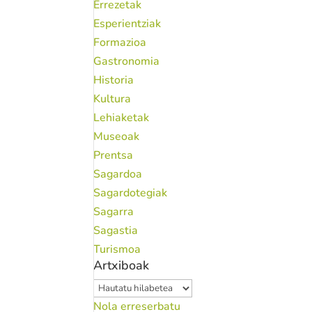
Errezetak
Esperientziak
Formazioa
Gastronomia
Historia
Kultura
Lehiaketak
Museoak
Prentsa
Sagardoa
Sagardotegiak
Sagarra
Sagastia
Turismoa
Artxiboak
Artxiboak
Nola erreserbatu