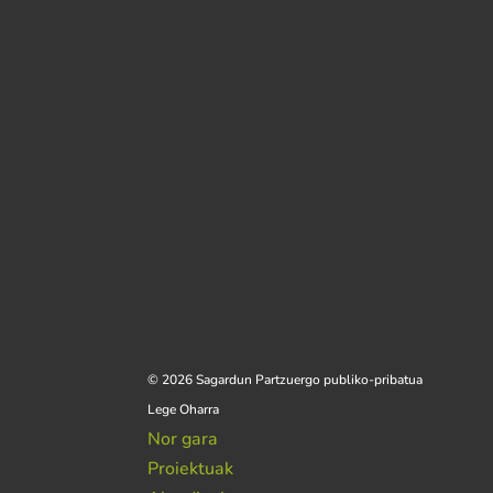
© 2026 Sagardun Partzuergo publiko-pribatua
Lege Oharra
Nor gara
Proiektuak