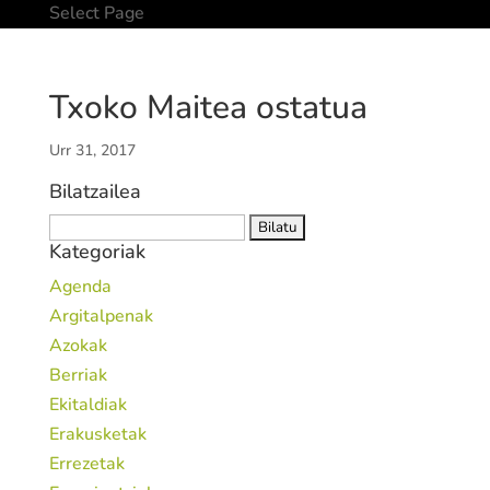
Select Page
Txoko Maitea ostatua
Urr 31, 2017
Bilatzailea
Bilatu:
Kategoriak
Agenda
Argitalpenak
Azokak
Berriak
Ekitaldiak
Erakusketak
Errezetak