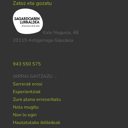
Zatoz eta gozatu
Kale Nagusia, 48
20115 Astigarraga Gipuzkoa
Laguntza behar duzu?
943 550 575
JARRAI GAITZAZU …
Sarrerak erosi
Esperientziak
Zure plana erreserbatu
Nola mugitu
Non lo egin
Hautatutako ibilbideak