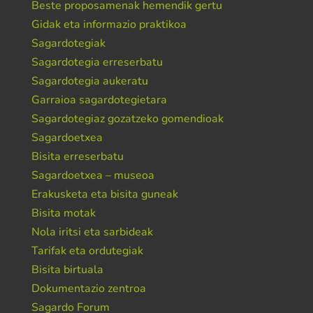
Beste proposamenak hemendik gertu
Gidak eta informazio praktikoa
Sagardotegiak
Sagardotegia erreserbatu
Sagardotegia aukeratu
Garraioa sagardotegietara
Sagardotegiaz gozatzeko gomendioak
Sagardoetxea
Bisita erreserbatu
Sagardoetxea – museoa
Erakusketa eta bisita guneak
Bisita motak
Nola iritsi eta sarbideak
Tarifak eta ordutegiak
Bisita birtuala
Dokumentazio zentroa
Sagardo Forum