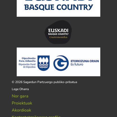
© 2026 Sagardun Partzuergo publiko-pribatua
Lege Oharra
Nor gara
Proiektuak
Akordioak