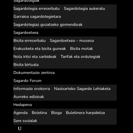
Sagardotegiak
Sagardotegia erreserbatu
Sagardotegia aukeratu
Garraioa sagardotegietara
Sagardotegiaz gozatzeko gomendioak
Sagardoetxea
Bisita erreserbatu
Sagardoetxea – museoa
Erakusketa eta bisita guneak
Bisita motak
Nola iritsi eta sarbideak
Tarifak eta ordutegiak
Bisita birtuala
Dokumentazio zentroa
Sagardo Forum
Informazio orokorra
Nazioarteko Sagardo Lehiaketa
Aurreko edizioak
Hedapena
Agenda
Boletina
Bloga
Buletinera harpidetza
Sare sozialak