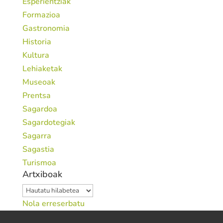
Esperientziak
Formazioa
Gastronomia
Historia
Kultura
Lehiaketak
Museoak
Prentsa
Sagardoa
Sagardotegiak
Sagarra
Sagastia
Turismoa
Artxiboak
Artxiboak
Nola erreserbatu