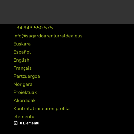
+34 943 550 575
info@sagardoarenlurraldea.eus
Euskara
Español
English
Français
Partzuergoa
Nor gara
Proiektuak
Akordioak
Kontratatzailearen profila
elementu