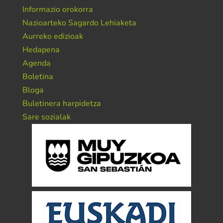
Informazio orokorra
Nazioarteko Sagardo Lehiaketa
Aurreko edizioak
Hedapena
Agenda
Boletina
Bloga
Buletinera harpidetza
Sare sozialak