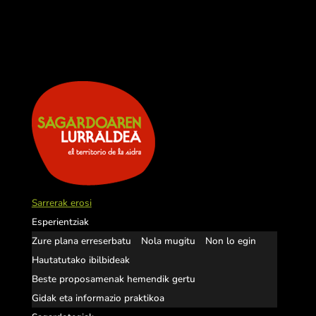
Sarrerak erosi
Esperientziak
Zure plana erreserbatu
Nola mugitu
Non lo egin
Hautatutako ibilbideak
Beste proposamenak hemendik gertu
Gidak eta informazio praktikoa