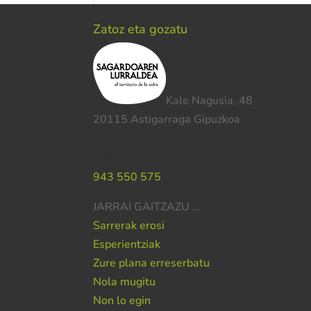
Zatoz eta gozatu
Kale Nagusia, 48
20115 Astigarraga Gipuzkoa
Laguntza behar duzu?
943 550 575
JARRAI GAITZAZU …
Sarrerak erosi
Esperientziak
Zure plana erreserbatu
Nola mugitu
Non lo egin