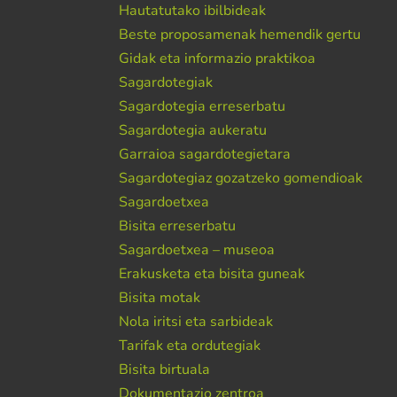
Hautatutako ibilbideak
Beste proposamenak hemendik gertu
Gidak eta informazio praktikoa
Sagardotegiak
Sagardotegia erreserbatu
Sagardotegia aukeratu
Garraioa sagardotegietara
Sagardotegiaz gozatzeko gomendioak
Sagardoetxea
Bisita erreserbatu
Sagardoetxea – museoa
Erakusketa eta bisita guneak
Bisita motak
Nola iritsi eta sarbideak
Tarifak eta ordutegiak
Bisita birtuala
Dokumentazio zentroa