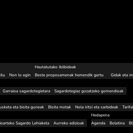
Hautatutako ibilbideak
itu
Non lo egin
Beste proposamenak hemendik gertu
Gidak eta i
Garraioa sagardotegietara
Sagardotegiaz gozatzeko gomendioak
usketa eta bisita guneak
Bisita motak
Nola iritsi eta sarbideak
Tarif
Hedapena
ioarteko Sagardo Lehiaketa
Aurreko edizioak
Agenda
Boletina
B