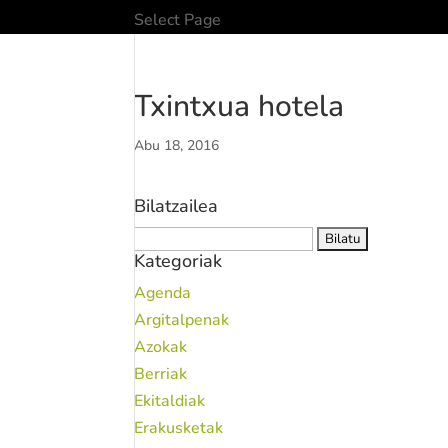
Select Page
Txintxua hotela
Abu 18, 2016
Bilatzailea
Bilatu:
Kategoriak
Agenda
Argitalpenak
Azokak
Berriak
Ekitaldiak
Erakusketak