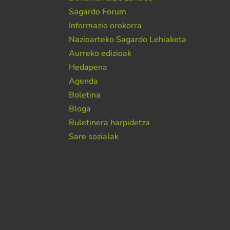
Sagardo Forum
Informazio orokorra
Nazioarteko Sagardo Lehiaketa
Aurreko edizioak
Hedapena
Agenda
Boletina
Bloga
Buletinera harpidetza
Sare sozialak