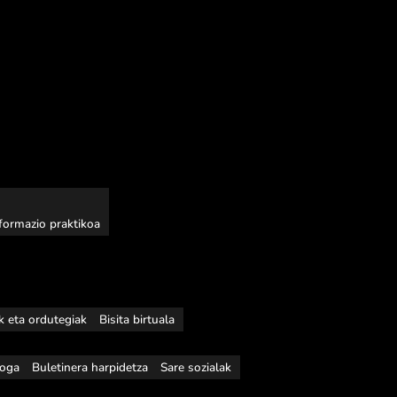
nformazio praktikoa
ak eta ordutegiak
Bisita birtuala
loga
Buletinera harpidetza
Sare sozialak