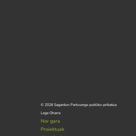
© 2026 Sagardun Partzuergo publiko-pribatua
Lege Oharra
Nor gara
Proiektuak