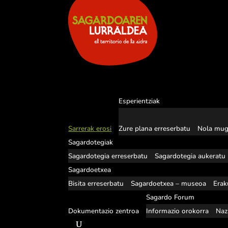
Esperientziak
Sarrerak erosi
Zure plana erreserbatu
Nola mug
Sagardotegiak
Sagardotegia erreserbatu
Sagardotegia aukeratu
Sagardoetxea
Bisita erreserbatu
Sagardoetxea – museoa
Erak
Sagardo Forum
Dokumentazio zentroa
Informazio orokorra
Naz