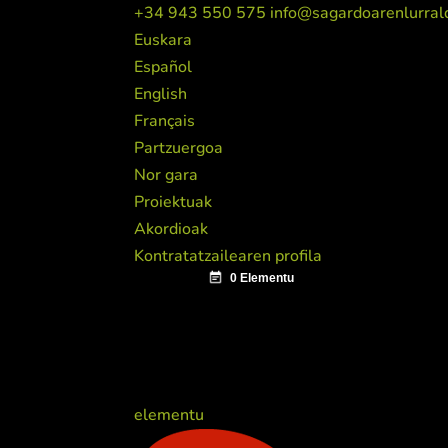
+34 943 550 575
info@sagardoarenlurral
Euskara
Español
English
Français
Partzuergoa
Nor gara
Proiektuak
Akordioak
Kontratatzailearen profila
elementu