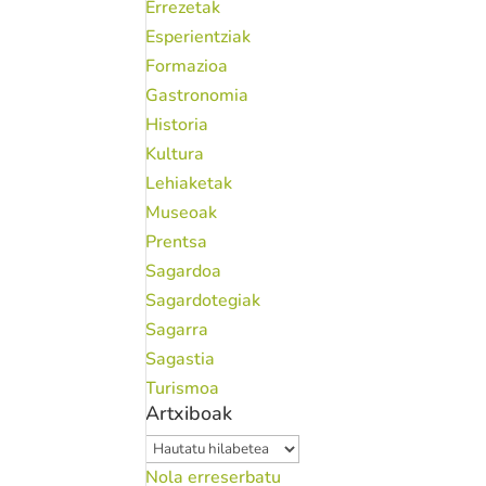
Errezetak
Esperientziak
Formazioa
Gastronomia
Historia
Kultura
Lehiaketak
Museoak
Prentsa
Sagardoa
Sagardotegiak
Sagarra
Sagastia
Turismoa
Artxiboak
Artxiboak
Nola erreserbatu