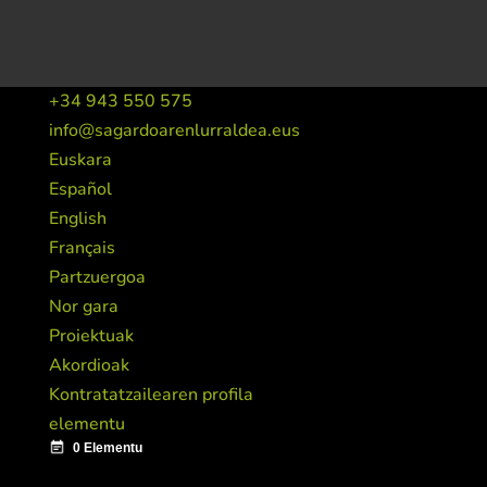
+34 943 550 575
info@sagardoarenlurraldea.eus
Euskara
Español
English
Français
Partzuergoa
Nor gara
Proiektuak
Akordioak
Kontratatzailearen profila
elementu