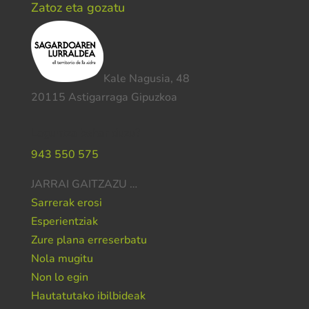
Zatoz eta gozatu
Kale Nagusia, 48
20115 Astigarraga Gipuzkoa
Laguntza behar duzu?
943 550 575
JARRAI GAITZAZU …
Sarrerak erosi
Esperientziak
Zure plana erreserbatu
Nola mugitu
Non lo egin
Hautatutako ibilbideak