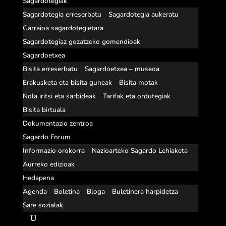
Sagardotegiak
Sagardotegia erreserbatu
Sagardotegia aukeratu
Garraioa sagardotegietara
Sagardotegiaz gozatzeko gomendioak
Sagardoetxea
Bisita erreserbatu
Sagardoetxea – museoa
Erakusketa eta bisita guneak
Bisita motak
Nola iritsi eta sarbideak
Tarifak eta ordutegiak
Bisita birtuala
Dokumentazio zentroa
Sagardo Forum
Informazio orokorra
Nazioarteko Sagardo Lehiaketa
Aurreko edizioak
Hedapena
Agenda
Boletina
Bloga
Buletinera harpidetza
Sare sozialak