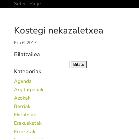
Select Page
Kostegi nekazaletxea
Eka 6, 2017
Bilatzailea
Bilatu:
Kategoriak
Agenda
Argitalpenak
Azokak
Berriak
Ekitaldiak
Erakusketak
Errezetak