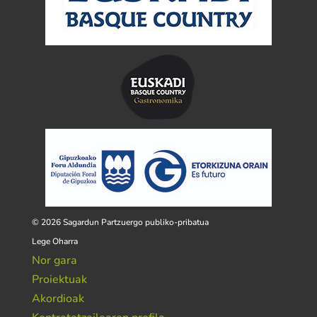
© 2026 Sagardun Partzuergo publiko-pribatua
Lege Oharra
Nor gara
Proiektuak
Akordioak