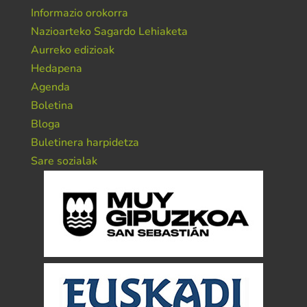
Informazio orokorra
Nazioarteko Sagardo Lehiaketa
Aurreko edizioak
Hedapena
Agenda
Boletina
Bloga
Buletinera harpidetza
Sare sozialak