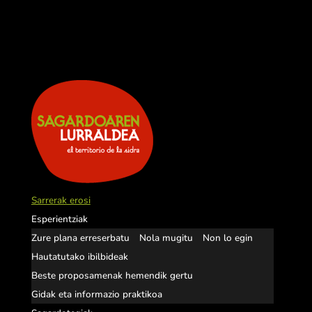
Sarrerak erosi
Esperientziak
Zure plana erreserbatu
Nola mugitu
Non lo egin
Hautatutako ibilbideak
Beste proposamenak hemendik gertu
Gidak eta informazio praktikoa