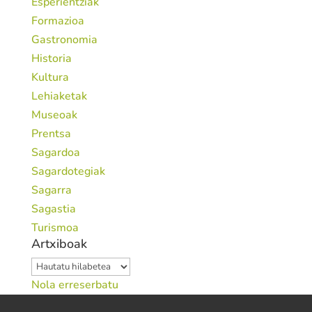
Esperientziak
Formazioa
Gastronomia
Historia
Kultura
Lehiaketak
Museoak
Prentsa
Sagardoa
Sagardotegiak
Sagarra
Sagastia
Turismoa
Artxiboak
Artxiboak
Nola erreserbatu