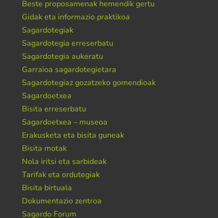
Beste proposamenak hemendik gertu
Gidak eta informazio praktikoa
Sagardotegiak
Sagardotegia erreserbatu
Sagardotegia aukeratu
Garraioa sagardotegietara
Sagardotegiaz gozatzeko gomendioak
Sagardoetxea
Bisita erreserbatu
Sagardoetxea – museoa
Erakusketa eta bisita guneak
Bisita motak
Nola iritsi eta sarbideak
Tarifak eta ordutegiak
Bisita birtuala
Dokumentazio zentroa
Sagardo Forum