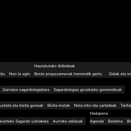
Hautatutako ibilbideak
itu
Non lo egin
Beste proposamenak hemendik gertu
Gidak eta i
Garraioa sagardotegietara
Sagardotegiaz gozatzeko gomendioak
usketa eta bisita guneak
Bisita motak
Nola iritsi eta sarbideak
Tarif
Hedapena
ioarteko Sagardo Lehiaketa
Aurreko edizioak
Agenda
Boletina
B