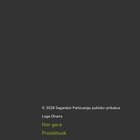
© 2026 Sagardun Partzuergo publiko-pribatua
Lege Oharra
Nor gara
Proiektuak