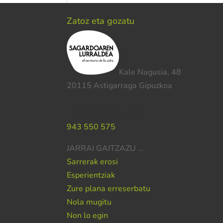
Zatoz eta gozatu
Kale Nagusia, 48
20115 Astigarraga Gipuzkoa
Laguntza behar duzu?
943 550 575
JARRAI GAITZAZU …
Sarrerak erosi
Esperientziak
Zure plana erreserbatu
Nola mugitu
Non lo egin