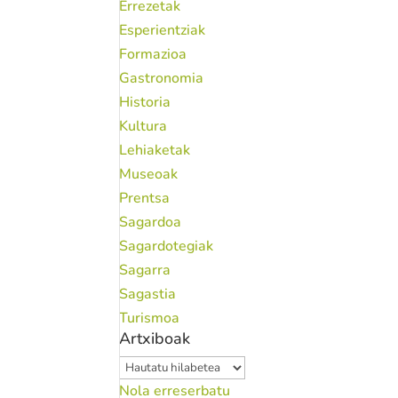
Errezetak
Esperientziak
Formazioa
Gastronomia
Historia
Kultura
Lehiaketak
Museoak
Prentsa
Sagardoa
Sagardotegiak
Sagarra
Sagastia
Turismoa
Artxiboak
Artxiboak
Nola erreserbatu