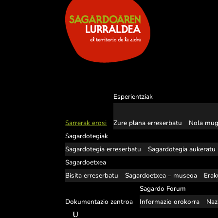
Esperientziak
Sarrerak erosi
Zure plana erreserbatu
Nola mug
Sagardotegiak
Sagardotegia erreserbatu
Sagardotegia aukeratu
Sagardoetxea
Bisita erreserbatu
Sagardoetxea – museoa
Erak
Sagardo Forum
Dokumentazio zentroa
Informazio orokorra
Naz