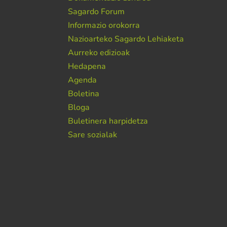
Sagardo Forum
Informazio orokorra
Nazioarteko Sagardo Lehiaketa
Aurreko edizioak
Hedapena
Agenda
Boletina
Bloga
Buletinera harpidetza
Sare sozialak