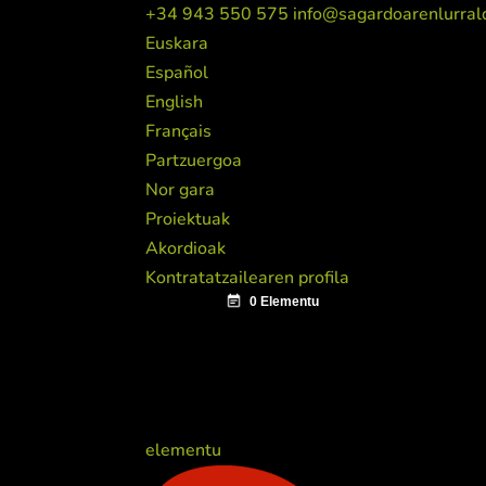
+34 943 550 575
info@sagardoarenlurral
Euskara
Español
English
Français
Partzuergoa
Nor gara
Proiektuak
Akordioak
Kontratatzailearen profila
elementu