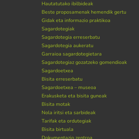
Hautatutako ibilbideak
Beste proposamenak hemendik gertu
Gidak eta informazio praktikoa
Sagardotegiak
Sagardotegia erreserbatu
Sagardotegia aukeratu
Garraioa sagardotegietara
Sagardotegiaz gozatzeko gomendioak
Sagardoetxea
Bisita erreserbatu
Sagardoetxea – museoa
Erakusketa eta bisita guneak
Bisita motak
Nola iritsi eta sarbideak
Tarifak eta ordutegiak
Bisita birtuala
Dokumentazio zentroa