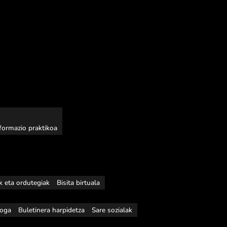
nformazio praktikoa
ak eta ordutegiak
Bisita birtuala
loga
Buletinera harpidetza
Sare sozialak