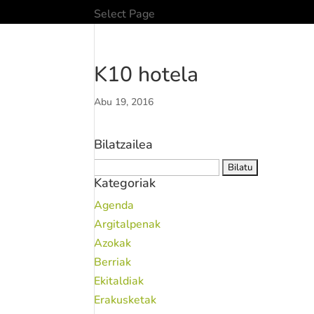
Select Page
K10 hotela
Abu 19, 2016
Bilatzailea
Bilatu:
Kategoriak
Agenda
Argitalpenak
Azokak
Berriak
Ekitaldiak
Erakusketak