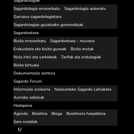
Sagardotegiak
Sagardotegia erreserbatu
Sagardotegia aukeratu
Garraioa sagardotegietara
Sagardotegiaz gozatzeko gomendioak
Sagardoetxea
Bisita erreserbatu
Sagardoetxea – museoa
Erakusketa eta bisita guneak
Bisita motak
Nola iritsi eta sarbideak
Tarifak eta ordutegiak
Bisita birtuala
Dokumentazio zentroa
Sagardo Forum
Informazio orokorra
Nazioarteko Sagardo Lehiaketa
Aurreko edizioak
Hedapena
Agenda
Boletina
Bloga
Buletinera harpidetza
Sare sozialak