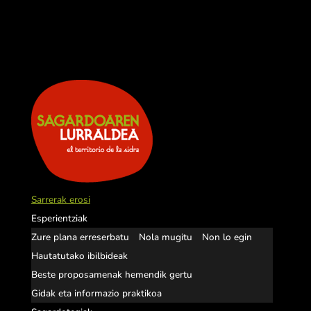
Sarrerak erosi
Esperientziak
Zure plana erreserbatu
Nola mugitu
Non lo egin
Hautatutako ibilbideak
Beste proposamenak hemendik gertu
Gidak eta informazio praktikoa