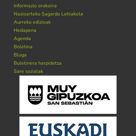
Informazio orokorra
Nazioarteko Sagardo Lehiaketa
Aurreko edizioak
Hedapena
Agenda
Boletina
Bloga
Buletinera harpidetza
Sare sozialak