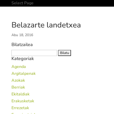
Select Page
Belazarte landetxea
Abu 18, 2016
Bilatzailea
Bilatu:
Kategoriak
Agenda
Argitalpenak
Azokak
Berriak
Ekitaldiak
Erakusketak
Errezetak