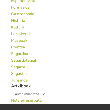
Esperientziak
Formazioa
Gastronomia
Historia
Kultura
Lehiaketak
Museoak
Prentsa
Sagardoa
Sagardotegiak
Sagarra
Sagastia
Turismoa
Artxiboak
Artxiboak
Nola erreserbatu