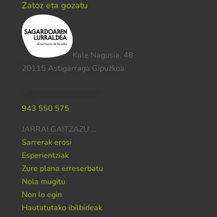
Zatoz eta gozatu
Kale Nagusia, 48
20115 Astigarraga Gipuzkoa
Laguntza behar duzu?
943 550 575
JARRAI GAITZAZU …
Sarrerak erosi
Esperientziak
Zure plana erreserbatu
Nola mugitu
Non lo egin
Hautatutako ibilbideak