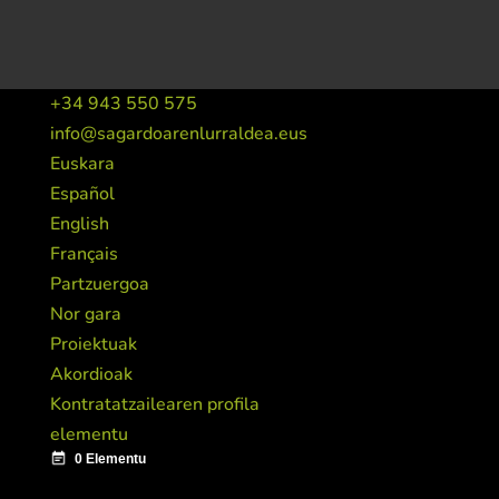
+34 943 550 575
info@sagardoarenlurraldea.eus
Euskara
Español
English
Français
Partzuergoa
Nor gara
Proiektuak
Akordioak
Kontratatzailearen profila
elementu