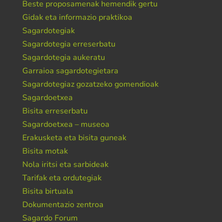
Beste proposamenak hemendik gertu
Gidak eta informazio praktikoa
Sagardotegiak
Sagardotegia erreserbatu
Sagardotegia aukeratu
Garraioa sagardotegietara
Sagardotegiaz gozatzeko gomendioak
Sagardoetxea
Bisita erreserbatu
Sagardoetxea – museoa
Erakusketa eta bisita guneak
Bisita motak
Nola iritsi eta sarbideak
Tarifak eta ordutegiak
Bisita birtuala
Dokumentazio zentroa
Sagardo Forum