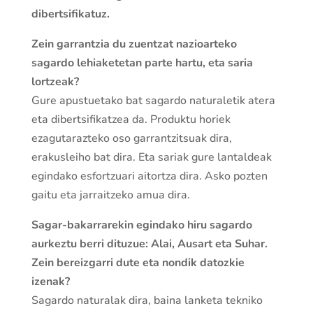
dibertsifikatuz.
Zein garrantzia du zuentzat nazioarteko
sagardo lehiaketetan parte hartu, eta saria
lortzeak?
Gure apustuetako bat sagardo naturaletik atera
eta dibertsifikatzea da. Produktu horiek
ezagutarazteko oso garrantzitsuak dira,
erakusleiho bat dira. Eta sariak gure lantaldeak
egindako esfortzuari aitortza dira. Asko pozten
gaitu eta jarraitzeko amua dira.
Sagar-bakarrarekin egindako hiru sagardo
aurkeztu berri dituzue: Alai, Ausart eta Suhar.
Zein bereizgarri dute eta nondik datozkie
izenak?
Sagardo naturalak dira, baina lanketa tekniko