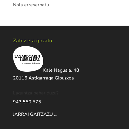
Nola erreserbatu
Zatoz eta gozatu
Kale Nagusia, 48
20115 Astigarraga Gipuzkoa
Laguntza behar duzu?
943 550 575
JARRAI GAITZAZU …