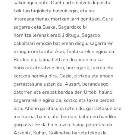
sakonagoa dute. Duela urte batzuk depositu
txikitan laginketa batzuk egin, eta iaz
interesgarrienak martxan jarri genituen. Gure
sagarrak eta Euskal Sagardoko bi
hornitzailerenak erabili ditugu. Sagardo
bakoitzari emozio bat eman diogu, sagarraren
ezaugarriei lotuta. Alai, Txalakarekin egina da.
Berdea da, baina heltzen doanean marra
horixkak ateratzen ditu, horregatik, lakrea eta
kortxoa horixka dira. Gazia, zitrikoa eta ahoan
garraztasuna uzten du. Ausart, beranduago
datorren eta erabat berdea den Urtebi haundi
sagarrarekin egina da, kortxo eta lakre berdea
ditu. Ahoan gazitasuna uzten du, garraztasun oso
markatua; baina, aldi berean, bolumen handiko
gorputza. Ez da hain luzea, baina potentea da.
Azkenik, Suhar, Goikoetxe barietatekoa da.