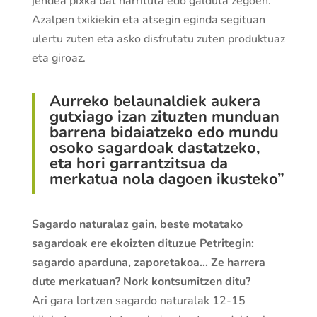
jendea pixka bat harrituta edo galduta zegoen.
Azalpen txikiekin eta atsegin eginda segituan
ulertu zuten eta asko disfrutatu zuten produktuaz
eta giroaz.
Aurreko belaunaldiek aukera
gutxiago izan zituzten munduan
barrena bidaiatzeko edo mundu
osoko sagardoak dastatzeko,
eta hori garrantzi
tsua da
merkatua nola dagoen ikusteko”
Sagardo naturalaz gain, beste motatako
sagardoak ere ekoizten dituzue Petritegin:
sagardo aparduna, zaporetakoa… Ze harrera
dute merkatuan? Nork kontsumitzen ditu?
Ari gara lortzen sagardo naturalak 12-15