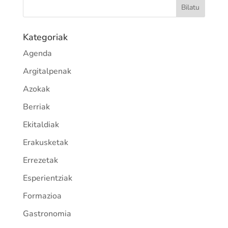
Kategoriak
Agenda
Argitalpenak
Azokak
Berriak
Ekitaldiak
Erakusketak
Errezetak
Esperientziak
Formazioa
Gastronomia