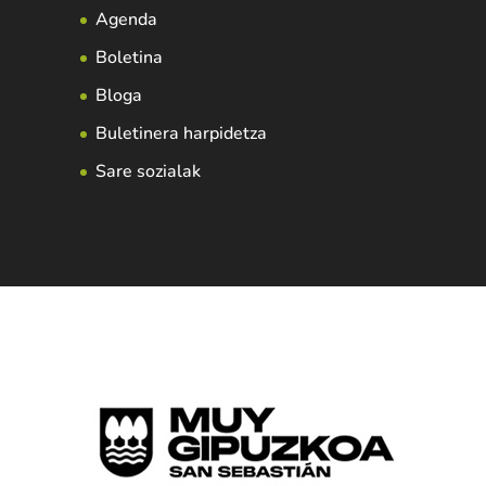
Agenda
Boletina
Bloga
Buletinera harpidetza
Sare sozialak