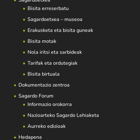
Sagardoetxea
Bisita erreserbatu
Sagardoetxea – museoa
Erakusketa eta bisita guneak
Bisita motak
Nola iritsi eta sarbideak
Tarifak eta ordutegiak
Bisita birtuala
Dokumentazio zentroa
Sagardo Forum
Informazio orokorra
Nazioarteko Sagardo Lehiaketa
Aurreko edizioak
Hedapena