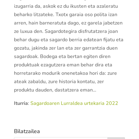
izugarria da, askok ez du ikusten eta azaleratu
beharko litzateke. Txotx garaia oso polita izan
arren, hain barneratuta dago, ez garela jabetzen
ze luxua den. Sagardotegira disfrutatzera joan
behar dugu eta sagardo berria edatean fijatu eta
gozatu, jakinda zer lan eta zer garrantzia duen
sagardoak. Bodega eta bertan egiten diren
produktuak ezagutzera eman behar dira eta
horretarako modurik onenetakoa hori da: zure
ateak zabaldu, zure historia kontatu, zer
produktu dauden, dastatzera eman…
Iturria
:
Sagardoaren Lurraldea urtekaria 2022
Bilatzailea