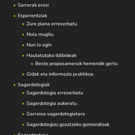
Sarrerak erosi
Esperientziak
Zure plana erreserbatu
Nola mugitu
Non lo egin
Hautatutako ibilbideak
Beste proposamenak hemendik gertu
Gidak eta informazio praktikoa
Sagardotegiak
Sagardotegia erreserbatu
Sagardotegia aukeratu
Garraioa sagardotegietara
Sagardotegiaz gozatzeko gomendioak