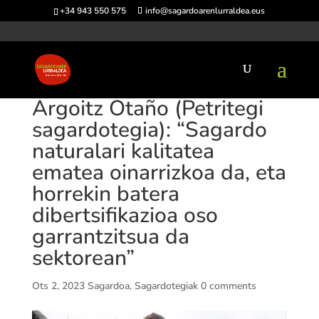
+34 943 550 575
info@sagardoarenlurraldea.eus
Argoitz Otaño (Petritegi
sagardotegia): “Sagardo
naturalari kalitatea
ematea oinarrizkoa da, eta
horrekin batera
dibertsifikazioa oso
garrantzitsua da
sektorean”
Ots 2, 2023
Sagardoa
,
Sagardotegiak
0 comments