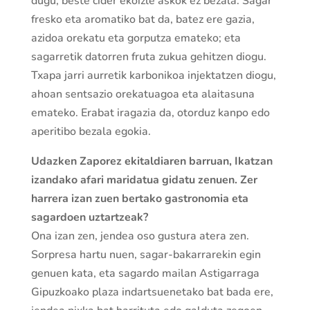
dugu, beste cider ekoizle askok ez bezala. Sagar
fresko eta aromatiko bat da, batez ere gazia,
azidoa orekatu eta gorputza emateko; eta
sagarretik datorren fruta zukua gehitzen diogu.
Txapa jarri aurretik karbonikoa injektatzen diogu,
ahoan sentsazio orekatuagoa eta alaitasuna
emateko. Erabat iragazia da, otorduz kanpo edo
aperitibo bezala egokia.
Udazken Zaporez ekitaldiaren barruan, Ikatzan
izandako afari maridatua gidatu zenuen. Zer
harrera izan zuen bertako gastronomia eta
sagardoen uztartzeak?
Ona izan zen, jendea oso gustura atera zen.
Sorpresa hartu nuen, sagar-bakarrarekin egin
genuen kata, eta sagardo mailan Astigarraga
Gipuzkoako plaza indartsuenetako bat bada ere,