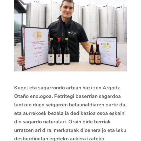
Kupel eta sagarrondo artean hazi zen Argoitz
Otaño enologoa. Petritegi baserrian sagardoa
lantzen duen seigarren belaunaldiaren parte da,
eta aurrekoek bezala ia dedikazioa osoa eskaini
dio sagardo naturalari. Orain bide berriak
urratzen ari dira, merkatuak dioenera jo eta leku
desberdinetan egoteko aukera izateko