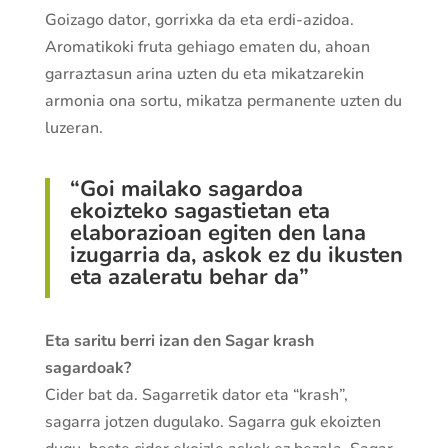
Goizago dator, gorrixka da eta erdi-azidoa.
Aromatikoki fruta gehiago ematen du, ahoan
garraztasun arina uzten du eta mikatzarekin
armonia ona sortu, mikatza permanente uzten du
luzeran.
“Goi mailako sagardoa
ekoizteko sagastietan eta
elaborazioan egiten den lana
izugarria da, askok ez du ikusten
eta azaleratu behar da”
Eta saritu berri izan den Sagar krash
sagardoak?
Cider bat da. Sagarretik dator eta “krash”,
sagarra jotzen dugulako. Sagarra guk ekoizten