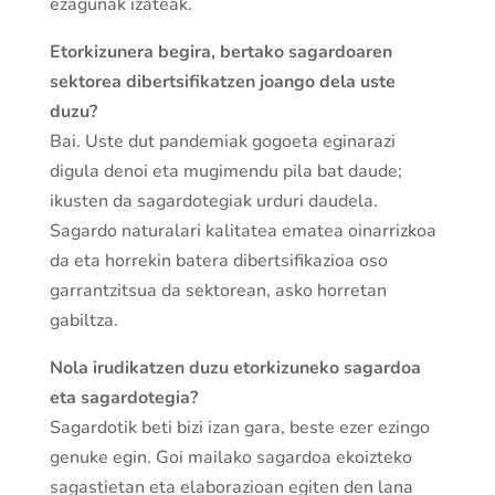
ezagunak izateak.
Etorkizunera begira, bertako sagardoaren
sektorea dibertsifikatzen joango dela uste
duzu?
Bai. Uste dut pandemiak gogoeta eginarazi
digula denoi eta mugimendu pila bat daude;
ikusten da sagardotegiak urduri daudela.
Sagardo naturalari kalitatea ematea oinarrizkoa
da eta horrekin batera dibertsifikazioa oso
garrantzitsua da sektorean, asko horretan
gabiltza.
Nola irudikatzen duzu etorkizuneko sagardoa
eta sagardotegia?
Sagardotik beti bizi izan gara, beste ezer ezingo
genuke egin. Goi mailako sagardoa ekoizteko
sagastietan eta elaborazioan egiten den lana