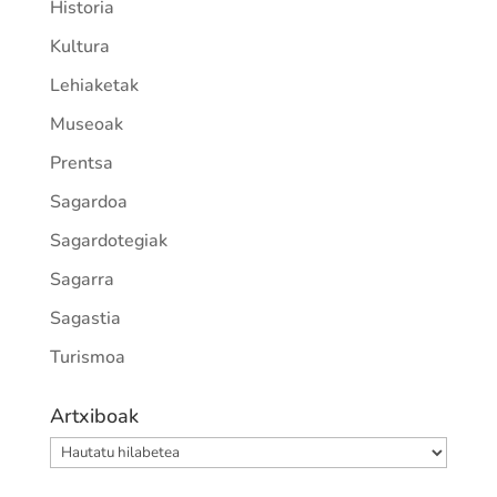
Historia
Kultura
Lehiaketak
Museoak
Prentsa
Sagardoa
Sagardotegiak
Sagarra
Sagastia
Turismoa
Artxiboak
Artxiboak