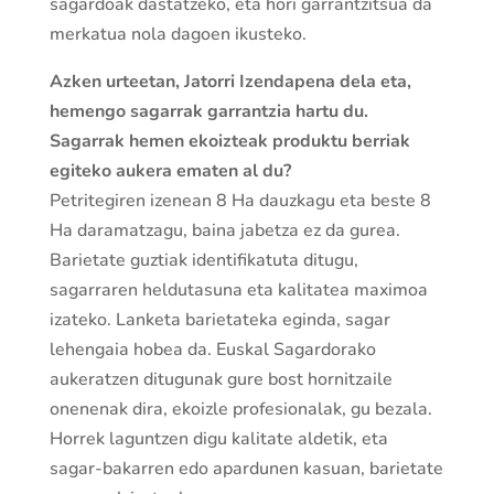
sagardoak dastatzeko, eta hori garrantzitsua da
merkatua nola dagoen ikusteko.
Azken urteetan, Jatorri Izendapena dela eta,
hemengo sagarrak garrantzia hartu du.
Sagarrak hemen ekoizteak produktu berriak
egiteko aukera ematen
al du?
Petritegiren izenean 8 Ha dauzkagu eta beste 8
Ha daramatzagu, baina jabetza ez da gurea.
Barietate guztiak identifikatuta ditugu,
sagarraren heldutasuna eta kalitatea maximoa
izateko. Lanketa barietateka eginda, sagar
lehengaia hobea da. Euskal Sagardorako
aukeratzen ditugunak gure bost hornitzaile
onenenak dira, ekoizle profesionalak, gu bezala.
Horrek laguntzen digu kalitate aldetik, eta
sagar-bakarren edo apardunen kasuan, barietate