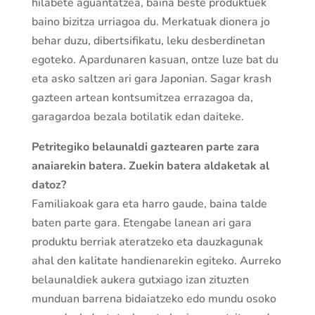
hilabete aguantatzea, baina beste produktuek
baino bizitza urriagoa du. Merkatuak dionera jo
behar duzu, dibertsifikatu, leku desberdinetan
egoteko. Apardunaren kasuan, ontze luze bat du
eta asko saltzen ari gara Japonian. Sagar krash
gazteen artean kontsumitzea errazagoa da,
garagardoa bezala botilatik edan daiteke.
Petritegiko belaunaldi gaztearen parte zara
anaiarekin batera. Zuekin batera aldaketak al
datoz?
Familiakoak gara eta harro gaude, baina talde
baten parte gara. Etengabe lanean ari gara
produktu berriak ateratzeko eta dauzkagunak
ahal den kalitate handienarekin egiteko. Aurreko
belaunaldiek aukera gutxiago izan zituzten
munduan barrena bidaiatzeko edo mundu osoko