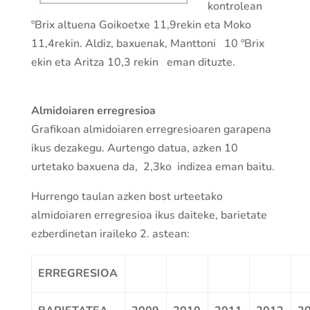
kontrolean
ºBrix altuena Goikoetxe 11,9rekin eta Moko
11,4rekin. Aldiz, baxuenak, Manttoni 10 ºBrix
ekin eta Aritza 10,3 rekin eman dituzte.
Almidoiaren erregresioa
Grafikoan almidoiaren erregresioaren garapena
ikus dezakegu. Aurtengo datua, azken 10
urtetako baxuena da, 2,3ko indizea eman baitu.
Hurrengo taulan azken bost urteetako
almidoiaren erregresioa ikus daiteke, barietate
ezberdinetan iraileko 2. astean:
ERREGRESIOA