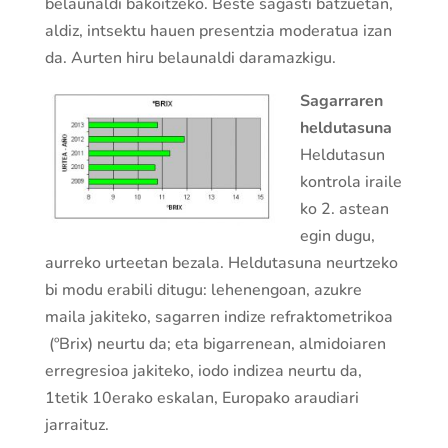
belaunaldi bakoitzeko. Beste sagasti batzuetan,
aldiz, intsektu hauen presentzia moderatua izan
da. Aurten hiru belaunaldi daramazkigu.
Sagarraren
heldutasuna
Heldutasun
kontrola iraile
ko 2. astean
egin dugu,
aurreko urteetan bezala. Heldutasuna neurtzeko
bi modu erabili ditugu: lehenengoan, azukre
maila jakiteko, sagarren indize refraktometrikoa
(ºBrix) neurtu da; eta bigarrenean, almidoiaren
erregresioa jakiteko, iodo indizea neurtu da,
1tetik 10erako eskalan, Europako araudiari
jarraituz.