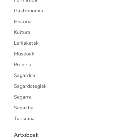
Formazioa
Gastronomia
Historia
Kultura
Lehiaketak
Museoak
Prentsa
Sagardoa
Sagardotegiak
Sagarra
Sagastia
Turismoa
Artxiboak