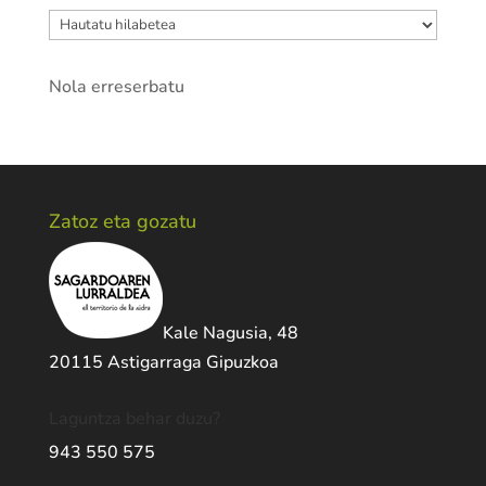
Artxiboak
Nola erreserbatu
Zatoz eta gozatu
Kale Nagusia, 48
20115 Astigarraga Gipuzkoa
Laguntza behar duzu?
943 550 575