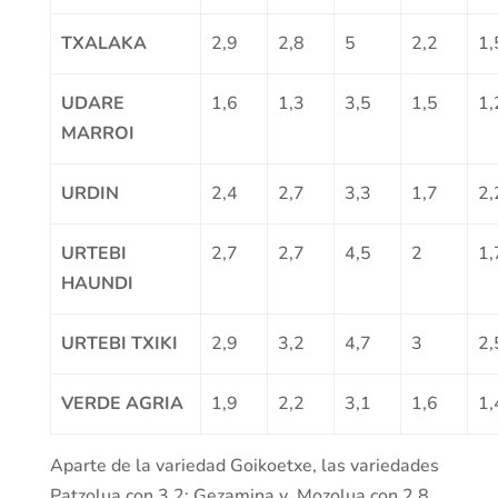
TXALAKA
2,9
2,8
5
2,2
1,
UDARE
1,6
1,3
3,5
1,5
1,
MARROI
URDIN
2,4
2,7
3,3
1,7
2,
URTEBI
2,7
2,7
4,5
2
1,
HAUNDI
URTEBI TXIKI
2,9
3,2
4,7
3
2,
VERDE AGRIA
1,9
2,2
3,1
1,6
1,
Aparte de la variedad Goikoetxe, las variedades
Patzolua con 3,2; Gezamina y Mozolua con 2,8