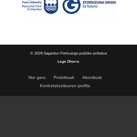
© 2026 Sagardun Partzuergo publiko-pribatua
Lege Oharra
Nor gara
Proiektuak
Akordioak
Kontratatzailearen profila