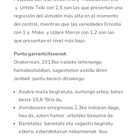
y Urtebi Txiki con 2,5 son las que presentan una
regresión del almidón más alta en el momento
del control, mientras que las variedades Errezila
con 1 y Moko y Udare Marroi con 1,2 son las
que presentan el nivel más bajo.
Puntu garrantzitsuenak
Orokorrean, 2013ko iraileko lehenengo
hamabostaldian, sagastietan azaldu diren
zenbait puntu bereizi ditzakegu:
Azukre maila begiratuta, aurtengo urtea, bataz
beste 10,8 ºBrix du.
Almidoiaren erregresioa 2,3ko indizean dago,
hau da, azken hamar urtetako baxuena da.
Barietatez barietate eta sagastiz begiratu
ezkero, ezberdintasun nabarmenak ikus