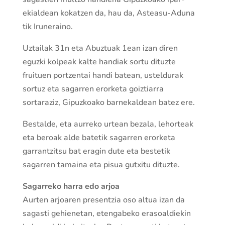
ekialdean kokatzen da, hau da, Asteasu-Aduna
tik Iruneraino.
Uztailak 31n eta Abuztuak 1ean izan diren
eguzki kolpeak kalte handiak sortu dituzte
fruituen portzentai handi batean, usteldurak
sortuz eta sagarren erorketa goiztiarra
sortaraziz, Gipuzkoako barnekaldean batez ere.
Bestalde, eta aurreko urtean bezala, lehorteak
eta beroak alde batetik sagarren erorketa
garrantzitsu bat eragin dute eta bestetik
sagarren tamaina eta pisua gutxitu dituzte.
Sagarreko harra edo arjoa
Aurten arjoaren presentzia oso altua izan da
sagasti gehienetan, etengabeko erasoaldiekin