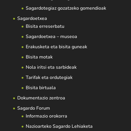
Sagardotegiaz gozatzeko gomendioak
Sagardoetxea
Bisita erreserbatu
Sagardoetxea – museoa
Erakusketa eta bisita guneak
Bisita motak
Nola iritsi eta sarbideak
Tarifak eta ordutegiak
Bisita birtuala
Dokumentazio zentroa
Sagardo Forum
Informazio orokorra
Nazioarteko Sagardo Lehiaketa