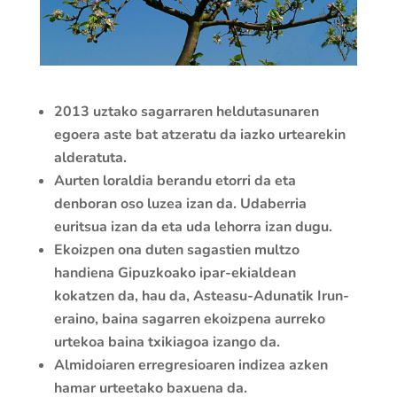
2013 uztako sagarraren heldutasunaren
egoera aste bat atzeratu da iazko urtearekin
alderatuta.
Aurten loraldia berandu etorri da eta
denboran oso luzea izan da. Udaberria
euritsua izan da eta uda lehorra izan dugu.
Ekoizpen ona duten sagastien multzo
handiena Gipuzkoako ipar-ekialdean
kokatzen da, hau da, Asteasu-Adunatik Irun-
eraino, baina sagarren ekoizpena aurreko
urtekoa baina txikiagoa izango da.
Almidoiaren erregresioaren indizea azken
hamar urteetako baxuena da.