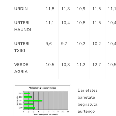
URDIN
11,8
11,8
10,9
11,5
11,
URTEBI
11,1
10,4
10,8
11,5
10,
HAUNDI
URTEBI
9,6
9,7
10,2
10,2
10,
TXIKI
VERDE
10,5
10,8
11,2
12,7
10,
AGRIA
Barietatez
barietate
begiratuta,
aurtengo