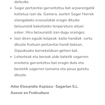
daitezke.
Sagar portzentai garrantzitsu bat arjoarengatik
kaltetua izan da. Gainera, aurten Sagar Harrek
etengabeko erasoaldiak eragin dituzte
belaunaldi bakoitzeko tenperatura altuei
esker. Hiru belaunaldi izan dugu oraingoz.
Izan diren eguzki kolpeak kalte handiak sortu
dituzte fruituen portzentai handi batean,
Gipuzkoako barnekaldean gehien bat.
Lehorteak eta beroak alde batetik sagarren
erorketa garrantzitsu bat eragin dute eta
bestetik sagarren tamaina eta pisua gutxitu
dituzte.
Aitor Etxeandia Azpiazu– Sagarlan S.L.
Asesor en Fruticultura