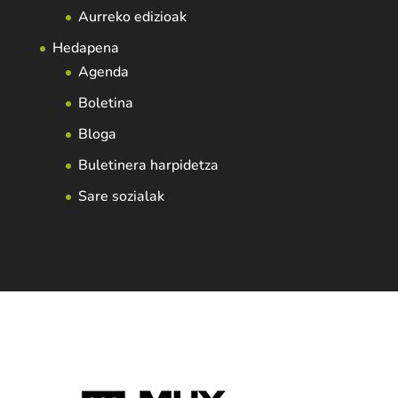
Aurreko edizioak
Hedapena
Agenda
Boletina
Bloga
Buletinera harpidetza
Sare sozialak