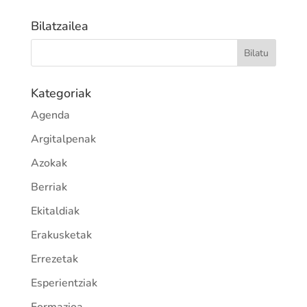
Bilatzailea
Kategoriak
Agenda
Argitalpenak
Azokak
Berriak
Ekitaldiak
Erakusketak
Errezetak
Esperientziak