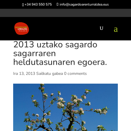
+34 943 550 575
info@sagardoarenlurraldea.eus
2013 uztako sagardo
sagarraren
heldutasunaren egoera.
Ira 13, 2013
Sailkatu gabea
0 comments