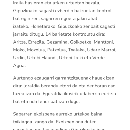
Iraila hasieran eta azken urteetan bezala,
Gipuzkoako sagasti ezberdin batzuetan kontrol
bat egin zen, sagarren egoera jakin ahal
izateko. Honetarako, Gipuzkoako zenbait sagasti
jarraitu ditugu, 14 barietate kontrolatu dira:
Aritza, Errezila, Gezamina, Goikoetxe, Manttoni,
Moko, Mozolua, Patzolua, Txalaka, Udare Marroi,
Urdin, Urtebi Haundi, Urtebi Txiki eta Verde
Agria.
Aurtengo ezaugarri garrantzitsuenak hauek izan
dira: loraldia berandu etorri da eta denboran oso
luzea izan da. Eguraldia ikusirik udaberria euritsu
bat eta uda lehor bat izan dugu.
Sagarren ekoizpena aurreko urtekoa baina
txikiagoa izango da. Ekoizpen ona duten
sagastien multzo handiena Gipuzkoako ipar-