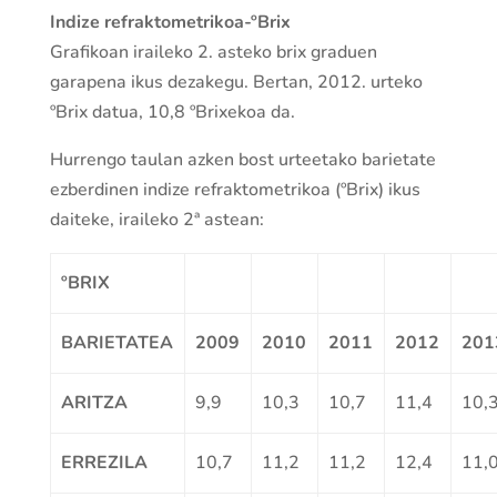
Indize refraktometrikoa-ºBrix
Grafikoan iraileko 2. asteko brix graduen
garapena ikus dezakegu. Bertan, 2012. urteko
ºBrix datua, 10,8 ºBrixekoa da.
Hurrengo taulan azken bost urteetako barietate
ezberdinen indize refraktometrikoa (ºBrix) ikus
daiteke, iraileko 2ª astean:
ºBRIX
BARIETATEA
2009
2010
2011
2012
201
ARITZA
9,9
10,3
10,7
11,4
10,
ERREZILA
10,7
11,2
11,2
12,4
11,