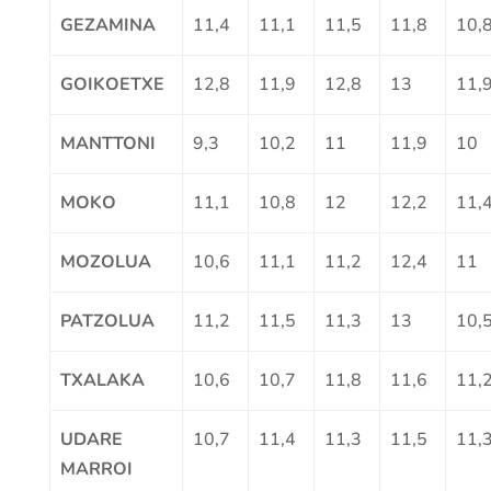
GEZAMINA
11,4
11,1
11,5
11,8
10,
GOIKOETXE
12,8
11,9
12,8
13
11,
MANTTONI
9,3
10,2
11
11,9
10
MOKO
11,1
10,8
12
12,2
11,
MOZOLUA
10,6
11,1
11,2
12,4
11
PATZOLUA
11,2
11,5
11,3
13
10,
TXALAKA
10,6
10,7
11,8
11,6
11,
UDARE
10,7
11,4
11,3
11,5
11,
MARROI