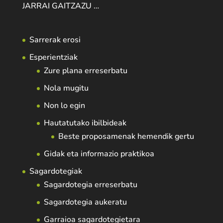
JARRAI GAITZAZU …
Sarrerak erosi
Esperientziak
Zure plana erreserbatu
Nola mugitu
Non lo egin
Hautatutako ibilbideak
Beste proposamenak hemendik gertu
Gidak eta informazio praktikoa
Sagardotegiak
Sagardotegia erreserbatu
Sagardotegia aukeratu
Garraioa sagardotegietara