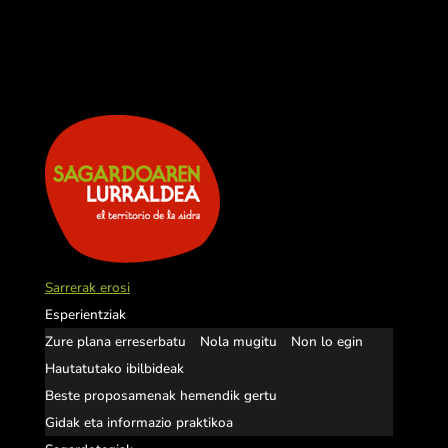
Sarrerak erosi
Esperientziak
Zure plana erreserbatu
Nola mugitu
Non lo egin
Hautatutako ibilbideak
Beste proposamenak hemendik gertu
Gidak eta informazio praktikoa