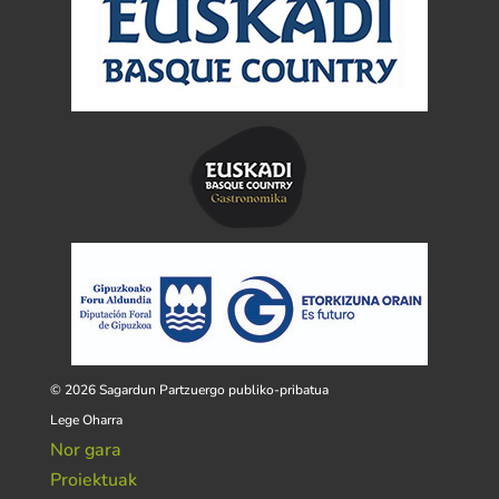
© 2026 Sagardun Partzuergo publiko-pribatua
Lege Oharra
Nor gara
Proiektuak