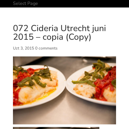
Select Page
072 Cideria Utrecht juni
2015 – copia (Copy)
Uzt 3, 2015
0 comments