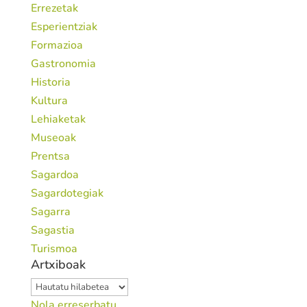
Errezetak
Esperientziak
Formazioa
Gastronomia
Historia
Kultura
Lehiaketak
Museoak
Prentsa
Sagardoa
Sagardotegiak
Sagarra
Sagastia
Turismoa
Artxiboak
Artxiboak
Nola erreserbatu