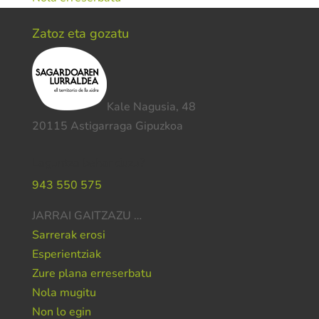
Zatoz eta gozatu
Kale Nagusia, 48
20115 Astigarraga Gipuzkoa
Laguntza behar duzu?
943 550 575
JARRAI GAITZAZU …
Sarrerak erosi
Esperientziak
Zure plana erreserbatu
Nola mugitu
Non lo egin