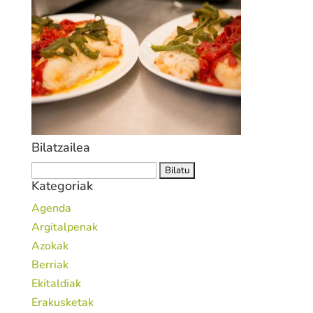
Bilatzailea
Bilatu:
Kategoriak
Agenda
Argitalpenak
Azokak
Berriak
Ekitaldiak
Erakusketak