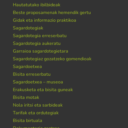
Hautatutako ibilbideak
Beste proposamenak hemendik gertu
Gidak eta informazio praktikoa
Sagardotegiak
Sagardotegia erreserbatu
Sagardotegia aukeratu
Garraioa sagardotegietara
Sagardotegiaz gozatzeko gomendioak
Sagardoetxea
Bisita erreserbatu
Sagardoetxea – museoa
Erakusketa eta bisita guneak
Bisita motak
Nola iritsi eta sarbideak
Tarifak eta ordutegiak
Bisita birtuala