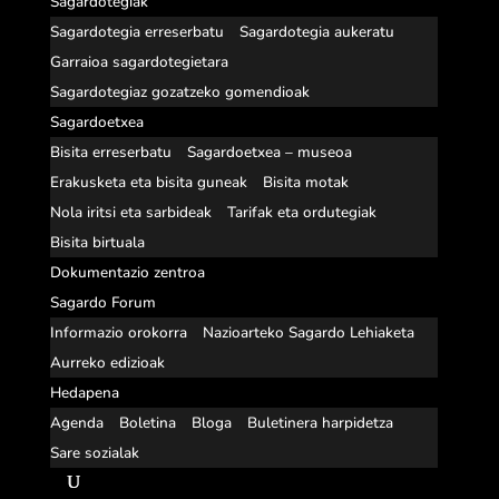
Sagardotegiak
Sagardotegia erreserbatu
Sagardotegia aukeratu
Garraioa sagardotegietara
Sagardotegiaz gozatzeko gomendioak
Sagardoetxea
Bisita erreserbatu
Sagardoetxea – museoa
Erakusketa eta bisita guneak
Bisita motak
Nola iritsi eta sarbideak
Tarifak eta ordutegiak
Bisita birtuala
Dokumentazio zentroa
Sagardo Forum
Informazio orokorra
Nazioarteko Sagardo Lehiaketa
Aurreko edizioak
Hedapena
Agenda
Boletina
Bloga
Buletinera harpidetza
Sare sozialak