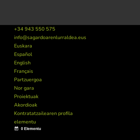
+34 943 550 575
info@sagardoarenlurraldea.eus
Euskara
Español
English
Français
Partzuergoa
Nor gara
Proiektuak
Akordioak
Kontratatzailearen profila
elementu