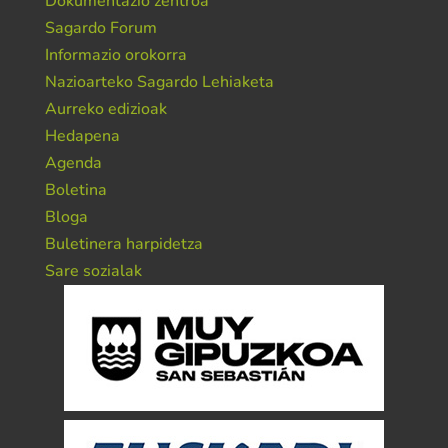
Dokumentazio zentroa
Sagardo Forum
Informazio orokorra
Nazioarteko Sagardo Lehiaketa
Aurreko edizioak
Hedapena
Agenda
Boletina
Bloga
Buletinera harpidetza
Sare sozialak