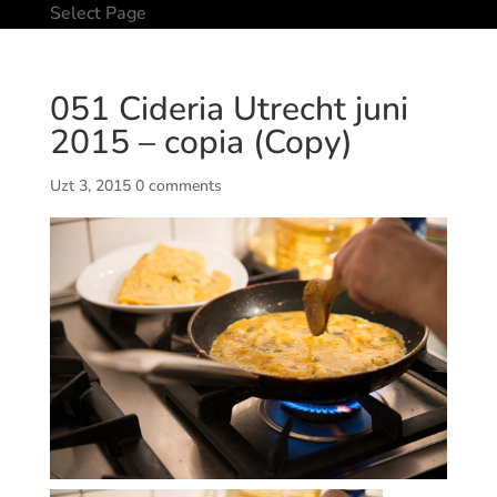
Select Page
051 Cideria Utrecht juni
2015 – copia (Copy)
Uzt 3, 2015
0 comments