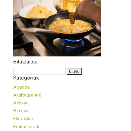
Bilatzailea
Bilatu:
Kategoriak
Agenda
Argitalpenak
Azokak
Berriak
Ekitaldiak
Erakusketak