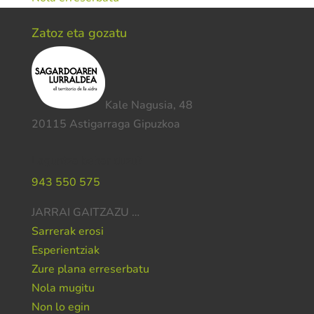
Zatoz eta gozatu
Kale Nagusia, 48
20115 Astigarraga Gipuzkoa
Laguntza behar duzu?
943 550 575
JARRAI GAITZAZU …
Sarrerak erosi
Esperientziak
Zure plana erreserbatu
Nola mugitu
Non lo egin