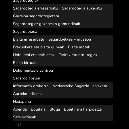
Sagardotegiak
Sagardotegia erreserbatu
Sagardotegia aukeratu
Garraioa sagardotegietara
Sagardotegiaz gozatzeko gomendioak
Sagardoetxea
Bisita erreserbatu
Sagardoetxea – museoa
Erakusketa eta bisita guneak
Bisita motak
Nola iritsi eta sarbideak
Tarifak eta ordutegiak
Bisita birtuala
Dokumentazio zentroa
Sagardo Forum
Informazio orokorra
Nazioarteko Sagardo Lehiaketa
Aurreko edizioak
Hedapena
Agenda
Boletina
Bloga
Buletinera harpidetza
Sare sozialak