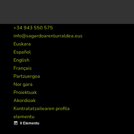
+34 943 550 575
info@sagardoarenlurraldea.eus
Euskara
Español
English
Français
Partzuergoa
Nor gara
Proiektuak
Akordioak
Kontratatzailearen profila
elementu