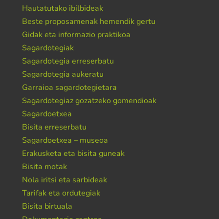
Hautatutako ibilbideak
Beste proposamenak hemendik gertu
Gidak eta informazio praktikoa
Sagardotegiak
Sagardotegia erreserbatu
Sagardotegia aukeratu
Garraioa sagardotegietara
Sagardotegiaz gozatzeko gomendioak
Sagardoetxea
Bisita erreserbatu
Sagardoetxea – museoa
Erakusketa eta bisita guneak
Bisita motak
Nola iritsi eta sarbideak
Tarifak eta ordutegiak
Bisita birtuala