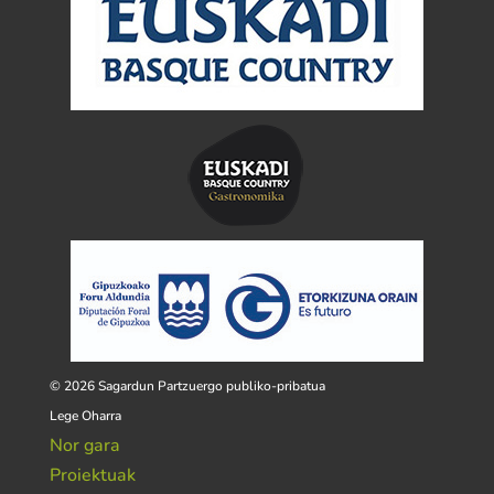
© 2026 Sagardun Partzuergo publiko-pribatua
Lege Oharra
Nor gara
Proiektuak