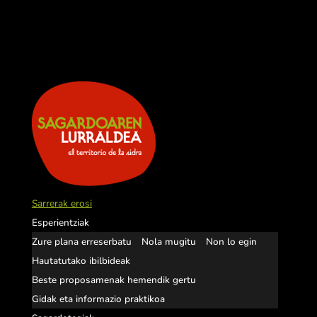
Sarrerak erosi
Esperientziak
Zure plana erreserbatu
Nola mugitu
Non lo egin
Hautatutako ibilbideak
Beste proposamenak hemendik gertu
Gidak eta informazio praktikoa