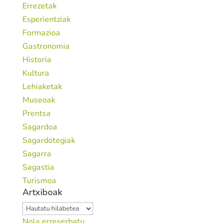
Errezetak
Esperientziak
Formazioa
Gastronomia
Historia
Kultura
Lehiaketak
Museoak
Prentsa
Sagardoa
Sagardotegiak
Sagarra
Sagastia
Turismoa
Artxiboak
Artxiboak
Nola erreserbatu