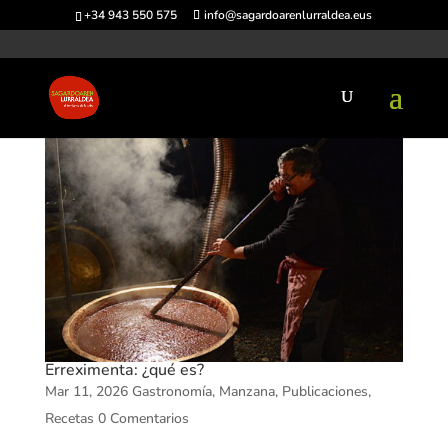
+34 943 550 575
info@sagardoarenlurraldea.eus
Erreximenta: ¿qué es?
Mar 11, 2026
Gastronomía
,
Manzana
,
Publicaciones
,
Recetas
0 Comentarios