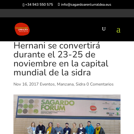
+34 943 550 575
info@sagardoarenlurraldea.eus
Hernani se convertirá
durante el 23-25 de
noviembre en la capital
mundial de la sidra
Nov 16, 2017
Eventos
,
Manzana
,
Sidra
0 Comentarios