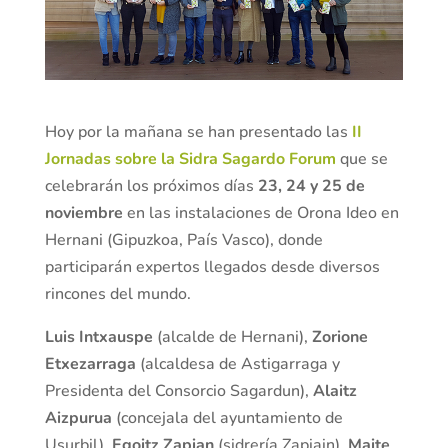
Hoy por la mañana se han presentado las
II
Jornadas sobre la Sidra Sagardo Forum
que se
celebrarán los próximos días
23, 24 y 25 de
noviembre
en las instalaciones de Orona Ideo en
Hernani (Gipuzkoa, País Vasco), donde
participarán expertos llegados desde diversos
rincones del mundo.
Luis Intxauspe
(alcalde de Hernani),
Zorione
Etxezarraga
(alcaldesa de Astigarraga y
Presidenta del Consorcio Sagardun),
Alaitz
Aizpurua
(concejala del ayuntamiento de
Usurbil),
Egoitz Zapian
(sidrería Zapiain),
Maite