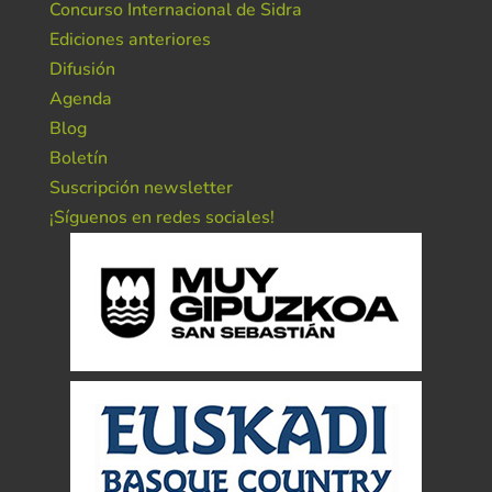
Concurso Internacional de Sidra
Ediciones anteriores
Difusión
Agenda
Blog
Boletín
Suscripción newsletter
¡Síguenos en redes sociales!