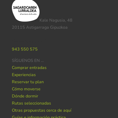
Kale Nagusia, 48
20115 Astigarraga Gipuzkoa
Necesitas ayuda ?
943 550 575
SÍGUENOS EN …
Comprar entradas
Experiencias
Reservar tu plan
Cómo moverse
Dónde dormir
Rutas seleccionadas
Otras propuestas cerca de aquí
Guías e información práctica