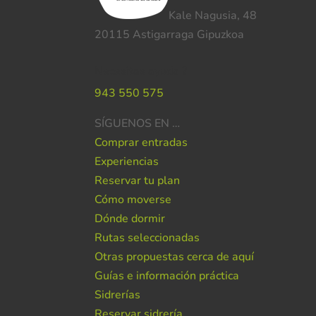
Kale Nagusia, 48
20115 Astigarraga Gipuzkoa
Necesitas ayuda ?
943 550 575
SÍGUENOS EN …
Comprar entradas
Experiencias
Reservar tu plan
Cómo moverse
Dónde dormir
Rutas seleccionadas
Otras propuestas cerca de aquí
Guías e información práctica
Sidrerías
Reservar sidrería