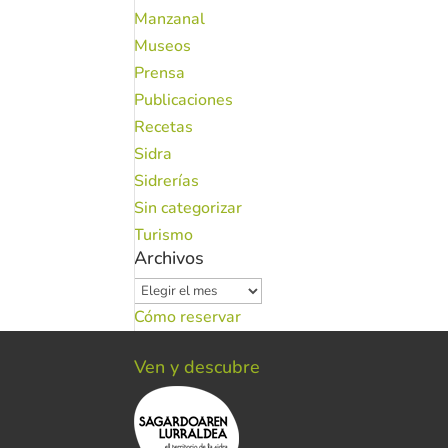
Manzanal
Museos
Prensa
Publicaciones
Recetas
Sidra
Sidrerías
Sin categorizar
Turismo
Archivos
Archivos
Cómo reservar
Ven y descubre