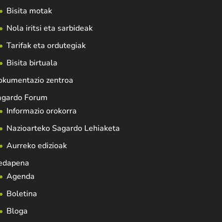
Bisita motak
Nola iritsi eta sarbideak
Tarifak eta ordutegiak
Bisita birtuala
okumentazio zentroa
agardo Forum
Informazio orokorra
Nazioarteko Sagardo Lehiaketa
Aurreko edizioak
edapena
Agenda
Boletina
Bloga