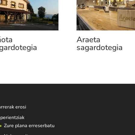
ota
Araeta
gardotegia
sagardotegia
rrerak erosi
perientziak
Zure plana erreserbatu