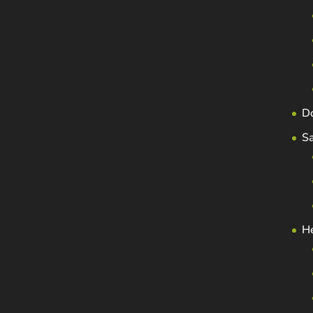
D
S
H