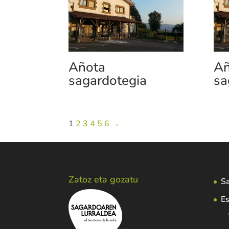
Añota
Añ
sagardotegia
sa
1
2
3
4
5
6
→
Zatoz eta gozatu
Sa
Es