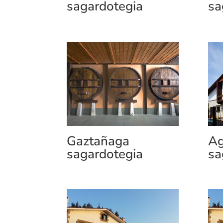
sagardotegia
sa
Gaztañaga
Ag
sagardotegia
sa