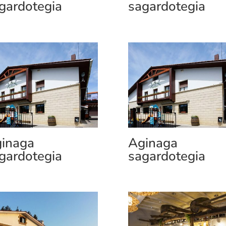
gardotegia
sagardotegia
inaga
Aginaga
gardotegia
sagardotegia