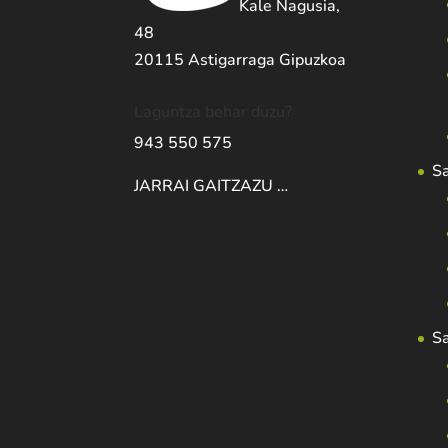
Kale Nagusia,
48
20115 Astigarraga Gipuzkoa
Laguntza behar duzu?
943 550 575
S
JARRAI GAITZAZU …
S