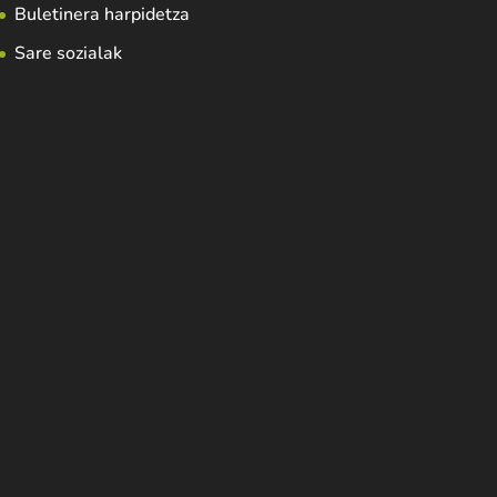
Buletinera harpidetza
Sare sozialak