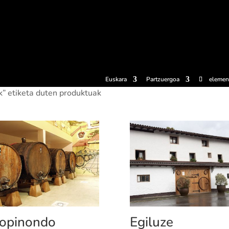
erosi
Esperientziak
Sagardotegiak
Sagardoetxea
Dokumen
Euskara
Partzuergoa
elemen
k” etiketa duten produktuak
opinondo
Egiluze