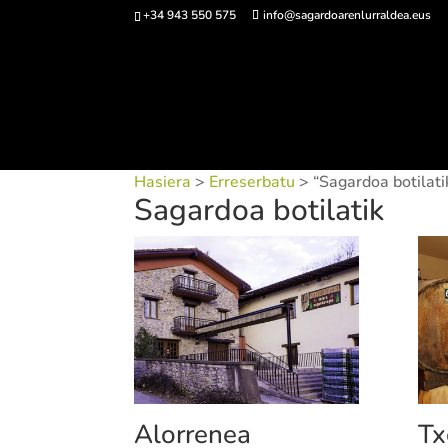
+34 943 550 575
info@sagardoarenlurraldea.eus
Sarrerak 
Hasiera
>
Erreserbatu
> “Sagardoa botilati
Sagardoa botilatik
Alorrenea
Tx