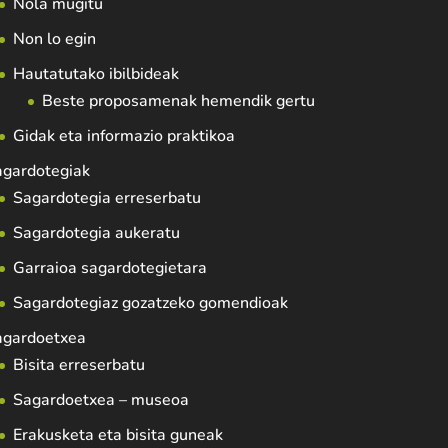
Nola mugitu
Non lo egin
Hautatutako ibilbideak
Beste proposamenak hemendik gertu
Gidak eta informazio praktikoa
agardotegiak
Sagardotegia erreserbatu
Sagardotegia aukeratu
Garraioa sagardotegietara
Sagardotegiaz gozatzeko gomendioak
agardoetxea
Bisita erreserbatu
Sagardoetxea – museoa
Erakusketa eta bisita guneak