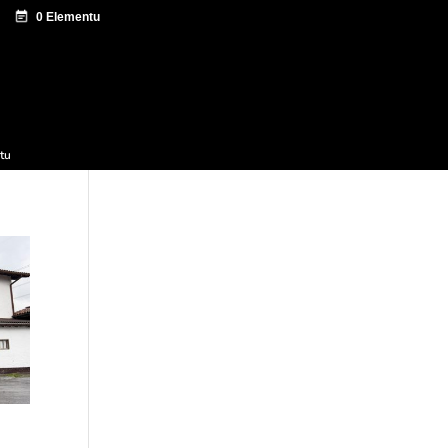
tazio zentroa
Sagardo Forum
Hedapena
tu