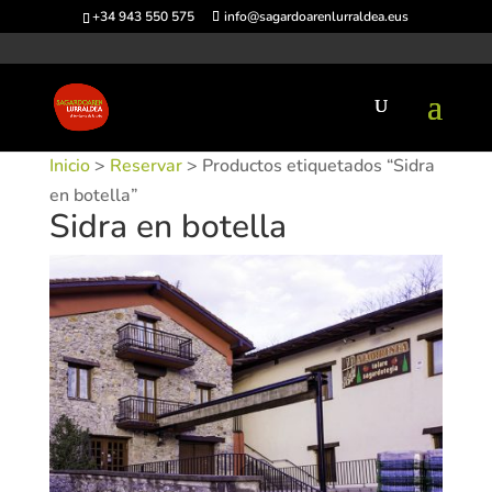
+34 943 550 575
info@sagardoarenlurraldea.eus
Inicio
>
Reservar
> Productos etiquetados “Sidra
en botella”
Sidra en botella