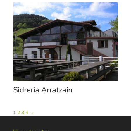
Sidrería Arratzain
1
2
3
4
→