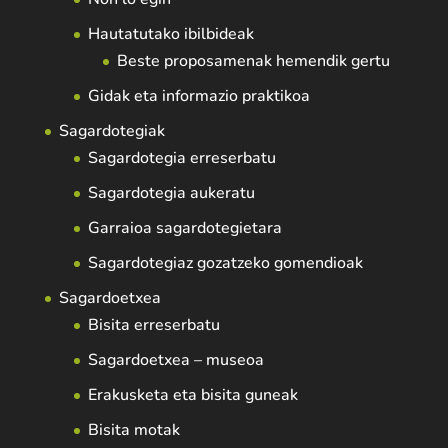
Hautatutako ibilbideak
Beste proposamenak hemendik gertu
Gidak eta informazio praktikoa
Sagardotegiak
Sagardotegia erreserbatu
Sagardotegia aukeratu
Garraioa sagardotegietara
Sagardotegiaz gozatzeko gomendioak
Sagardoetxea
Bisita erreserbatu
Sagardoetxea – museoa
Erakusketa eta bisita guneak
Bisita motak