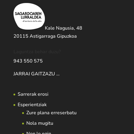
Kale Nagusia, 48
20115 Astigarraga Gipuzkoa
Laguntza behar duzu?
943 550 575
JARRAI GAITZAZU …
Sarrerak erosi
Esperientziak
Zure plana erreserbatu
Nola mugitu
Non lo egin