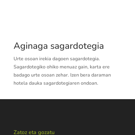
Web orria:
http://www.aginagasagardotegia.com
Aginaga sagardotegia
Urte osoan irekia dagoen sagardotegia.
Sagardotegiko ohiko menuaz gain, karta ere
badago urte osoan zehar. Izen bera daraman
hotela dauka sagardotegiaren ondoan.
Zatoz eta gozatu