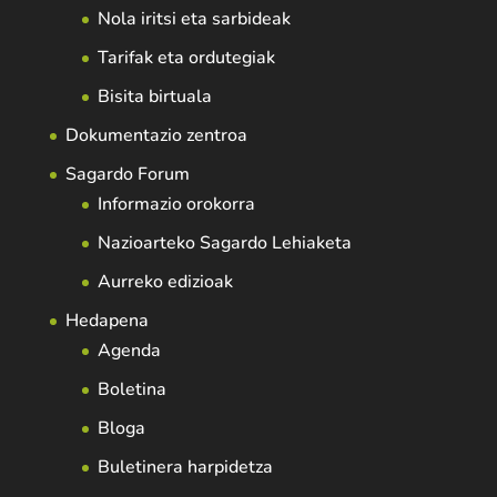
Nola iritsi eta sarbideak
Tarifak eta ordutegiak
Bisita birtuala
Dokumentazio zentroa
Sagardo Forum
Informazio orokorra
Nazioarteko Sagardo Lehiaketa
Aurreko edizioak
Hedapena
Agenda
Boletina
Bloga
Buletinera harpidetza