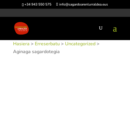
+34 943 550 575
info@sagardoarenlurraldea.eus
Hasiera
>
Erreserbatu
>
Uncategorized
>
Aginaga sagardotegia